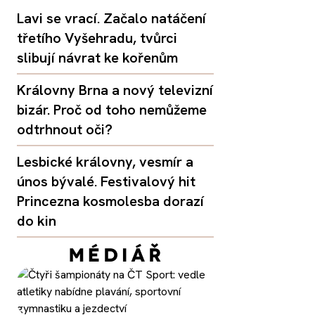
Lavi se vrací. Začalo natáčení
třetího Vyšehradu, tvůrci
slibují návrat ke kořenům
Královny Brna a nový televizní
bizár. Proč od toho nemůžeme
odtrhnout oči?
Lesbické královny, vesmír a
únos bývalé. Festivalový hit
Princezna kosmolesba dorazí
do kin