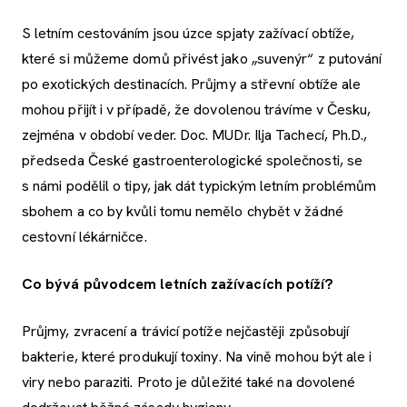
S letním cestováním jsou úzce spjaty zažívací obtíže,
které si můžeme domů přivést jako „suvenýr“ z putování
po exotických destinacích. Průjmy a střevní obtíže ale
mohou přijít i v případě, že dovolenou trávíme v Česku,
zejména v období veder. Doc. MUDr. Ilja Tachecí, Ph.D.,
předseda České gastroenterologické společnosti, se
s námi podělil o tipy, jak dát typickým letním problémům
sbohem a co by kvůli tomu nemělo chybět v žádné
cestovní lékárničce.
Co bývá původcem letních zažívacích potíží?
Průjmy, zvracení a trávicí potíže nejčastěji způsobují
bakterie, které produkují toxiny. Na vině mohou být ale i
viry nebo paraziti. Proto je důležité také na dovolené