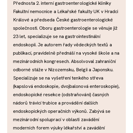
Přednosta 2. interní gastroenterologické kliniky
Fakultní nemocnice a Lékařské fakulty UK v Hradci
Králové a předseda České gastroenterologické
společnosti. Oboru gastroenterologie se věnuje již
23 let, specializuje se na gastrointestinální
endoskopii. Je autorem řady vědeckých textů a
publikací, pravidelně přednáší na vysoké škole a na
mezinárodních kongresech. Absolvoval zahraniční
odborné stáže v Nizozemsku, Belgii a Japonsku.
Specializuje se na vyšetření tenkého střeva
(kapslová endoskopie, dvojbalonová enteroskopie),
endoskopické resekce (odstraňování) časných
nádorů trávicí trubice a provádění dalších
endoskopických operačních výkonů. Zabývá se
mezinárodní spoluprací v oblasti zavádění
moderních forem výuky lékařství a zavádění