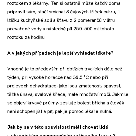
roztokem z lékárny. Ten si ostatně může každý doma
připravit sám, stačí smíchat 8 čajových lžiček cukru, 1
lžičku kuchyňské soli a šťávu z 2 pomerančů v litru
převařené vody a následně pít 250–500 ml tohoto
roztoku za hodinu.
A v jakých případech je lepší vyhledat lékaře?
Vhodné je to především při obtížích trvajících déle než
týden, při vysoké horečce nad 38,5 °C nebo při
projevech dehydratace, jako jsou zmatenost, spavost,
těžká únava, svalové křeče, malé množství moči. Jakmile
se objeví krvavé průjmy, zesiluje bolest břicha a člověk
není schopen jíst a pít, pak je pomoc lékaře nutná.
Jak by se v této souvislosti měli chovat lidé
s chronickým onemocněním zažívacího traktu?