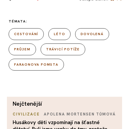
TÉMATA:
CESTOVÁNÍ
LÉTO
DOVOLENÁ
PRŮJEM
TRÁVICÍ POTÍŽE
FARAONOVA POMSTA
nejčtenější
CIVILIZACE
APOLENA MORTENSEN TŮMOVÁ
Husákovy děti vzpomínají na šťastné
dětství. Byli jsme venku do tmy, protože