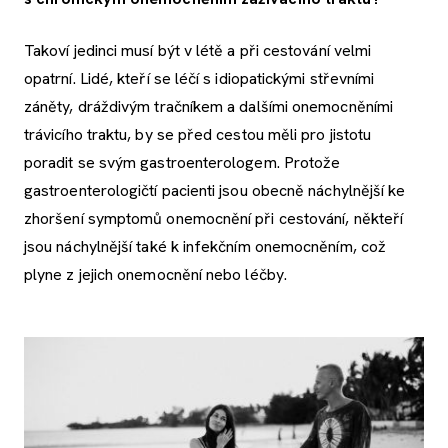
Takoví jedinci musí být v létě a při cestování velmi
opatrní. Lidé, kteří se léčí s idiopatickými střevními
záněty, dráždivým tračníkem a dalšími onemocněními
trávicího traktu, by se před cestou měli pro jistotu
poradit se svým gastroenterologem. Protože
gastroenterologičtí pacienti jsou obecně náchylnější ke
zhoršení symptomů onemocnění při cestování, někteří
jsou náchylnější také k infekčním onemocněním, což
plyne z jejich onemocnění nebo léčby.