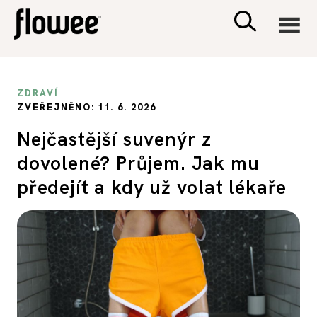
CIVILIZACE
ZDRAVÍ
ZVEŘEJNĚNO: 11. 6. 2026
ZDRAVÍ
Nejčastější suvenýr z
dovolené? Průjem. Jak mu
PSYCHOLOGIE
předejít a kdy už volat lékaře
RODINA A DĚTI
SEX A VZTAHY
PORADNA