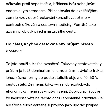
očkování proti hepatitidě A, břišnímu tyfu nebo jiným
endemickým nemocem. Při cestování do exotičtějších
zemí je vždy dobré očkování konzultovat přímo v
centrech očkování a cestovní medicíny. Pomáhá také
užívání probiotik před a na začátku cesty.
Co dělat, když se cestovatelský průjem přesto
dostaví?
To jste použila trefné označení. Takzvaný cestovatelský
průjem je totiž dominujícím onemocněním trávicího traktu,
jehož různé formy se podle statistik objeví u 40–60 %
cestovatelů. Zejména, když vyrazí do exotických,
ekonomicky méně rozvinutých zemí. Dobrou zprávou je,
že naprostá většina těchto obtíží spontánně odeznívá. Je
ale třeba tlumit výraznější projevy jako úporné průjmy,