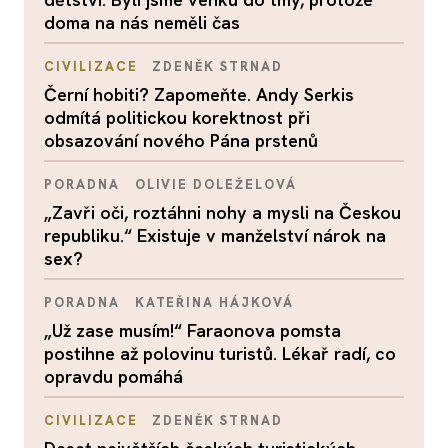
doma na nás neměli čas
CIVILIZACE
ZDENĚK STRNAD
Černí hobiti? Zapomeňte. Andy Serkis
odmítá politickou korektnost při
obsazování nového Pána prstenů
PORADNA
OLIVIE DOLEŽELOVÁ
„Zavři oči, roztáhni nohy a mysli na Českou
republiku.“ Existuje v manželství nárok na
sex?
PORADNA
KATEŘINA HÁJKOVÁ
„Už zase musím!“ Faraonova pomsta
postihne až polovinu turistů. Lékař radí, co
opravdu pomáhá
CIVILIZACE
ZDENĚK STRNAD