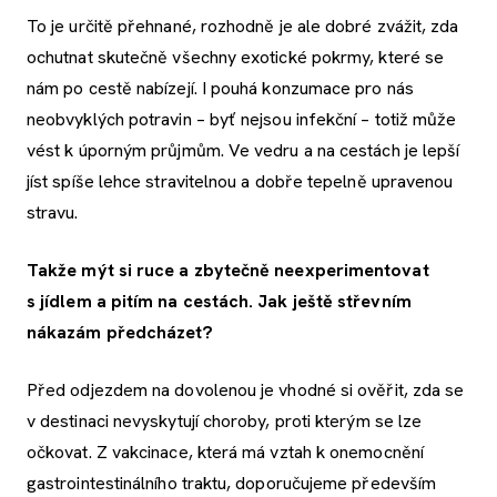
To je určitě přehnané, rozhodně je ale dobré zvážit, zda
ochutnat skutečně všechny exotické pokrmy, které se
nám po cestě nabízejí. I pouhá konzumace pro nás
neobvyklých potravin – byť nejsou infekční – totiž může
vést k úporným průjmům. Ve vedru a na cestách je lepší
jíst spíše lehce stravitelnou a dobře tepelně upravenou
stravu.
Takže mýt si ruce a zbytečně neexperimentovat
s jídlem a pitím na cestách. Jak ještě střevním
nákazám předcházet?
Před odjezdem na dovolenou je vhodné si ověřit, zda se
v destinaci nevyskytují choroby, proti kterým se lze
očkovat. Z vakcinace, která má vztah k onemocnění
gastrointestinálního traktu, doporučujeme především