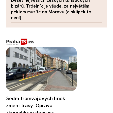
Deset největších českých turistických
bizárů. Trdelník je všude, za největším
peklem musíte na Moravu (a sklípek to
není)
Sedm tramvajových linek
změní trasy. Oprava
zkomplikuje dopravu