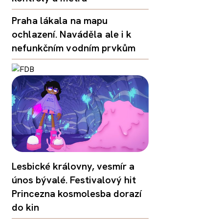
Praha lákala na mapu
ochlazení. Naváděla ale i k
nefunkčním vodním prvkům
Lesbické královny, vesmír a
únos bývalé. Festivalový hit
Princezna kosmolesba dorazí
do kin