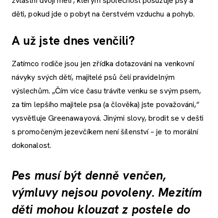
zvláštní dvojí metr, kterým společnost posuzuje psy a
děti, pokud jde o pobyt na čerstvém vzduchu a pohyb.
A už jste dnes venčili?
Zatímco rodiče jsou jen zřídka dotazováni na venkovní
návyky svých dětí, majitelé psů čelí pravidelným
výslechům. „Čím více času trávíte venku se svým psem,
za tím lepšího majitele psa (a člověka) jste považováni,“
vysvětluje Greenawayová. Jinými slovy, brodit se v dešti
s promočeným jezevčíkem není šílenství – je to morální
dokonalost.
Pes musí být denně venčen,
výmluvy nejsou povoleny. Mezitím
děti mohou klouzat z postele do