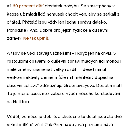
až
80 procent dětí
dostatek pohybu. Se smartphony v
kapse už mladí lidé nemusejí chodit ven, aby se setkali s
přáteli. Přátelé jsou vždy jen jednu zprávu daleko.
Pohodlné? Ano. Dobré pro jejich fyzické a duševní
zdraví?
Ne tak úplně
.
A tady se věci stávají vážnějšími – i když jen na chvíli. S
rostoucími obavami o duševní zdraví mladých lidí mohou i
malé změny znamenat velký rozdíl. „I deset minut
venkovní aktivity denně může mít měřitelný dopad na
duševní zdraví,“ zdůrazňuje Greenawayová. Deset minut!
To je méně času, než zabere výběr něčeho ke sledování
na Netflixu.
Vědět, že něco je dobré, a skutečně to dělat jsou ale dvě
velmi odlišné věci. Jak Greenawayová poznamenává: