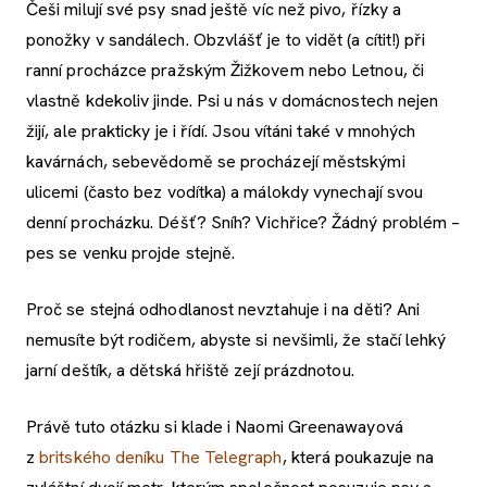
Češi milují své psy snad ještě víc než pivo, řízky a
ponožky v sandálech. Obzvlášť je to vidět (a cítit!) při
ranní procházce pražským Žižkovem nebo Letnou, či
vlastně kdekoliv jinde. Psi u nás v domácnostech nejen
žijí, ale prakticky je i řídí. Jsou vítáni také v mnohých
kavárnách, sebevědomě se procházejí městskými
ulicemi (často bez vodítka) a málokdy vynechají svou
denní procházku. Déšť? Sníh? Vichřice? Žádný problém –
pes se venku projde stejně.
Proč se stejná odhodlanost nevztahuje i na děti? Ani
nemusíte být rodičem, abyste si nevšimli, že stačí lehký
jarní deštík, a dětská hřiště zejí prázdnotou.
Právě tuto otázku si klade i Naomi Greenawayová
z
britského deníku The Telegraph
, která poukazuje na