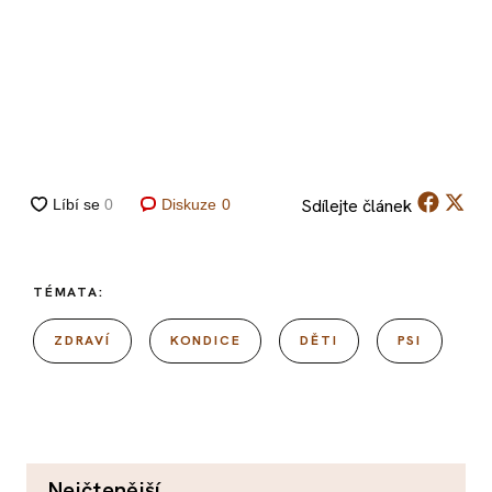
Sdílejte
článek
Diskuze
0
TÉMATA:
ZDRAVÍ
KONDICE
DĚTI
PSI
nejčtenější