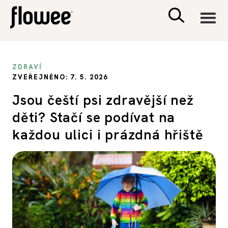
CIVILIZACE
ZDRAVÍ
ZVEŘEJNĚNO: 7. 5. 2026
ZDRAVÍ
Jsou čeští psi zdravější než
děti? Stačí se podívat na
PSYCHOLOGIE
každou ulici i prázdná hřiště
RODINA A DĚTI
SEX A VZTAHY
PORADNA