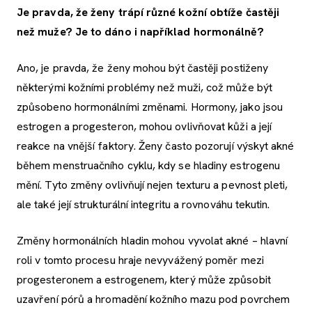
Je pravda, že ženy trápí různé kožní obtíže častěji
než muže? Je to dáno i například hormonálně?
Ano, je pravda, že ženy mohou být častěji postiženy
některými kožními problémy než muži, což může být
způsobeno hormonálními změnami. Hormony, jako jsou
estrogen a progesteron, mohou ovlivňovat kůži a její
reakce na vnější faktory. Ženy často pozorují výskyt akné
během menstruačního cyklu, kdy se hladiny estrogenu
mění. Tyto změny ovlivňují nejen texturu a pevnost pleti,
ale také její strukturální integritu a rovnováhu tekutin.
Změny hormonálních hladin mohou vyvolat akné – hlavní
roli v tomto procesu hraje nevyvážený poměr mezi
progesteronem a estrogenem, který může způsobit
uzavření pórů a hromadění kožního mazu pod povrchem