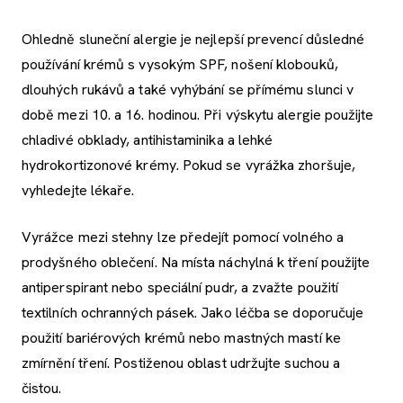
Ohledně sluneční alergie je nejlepší prevencí důsledné
používání krémů s vysokým SPF, nošení klobouků,
dlouhých rukávů a také vyhýbání se přímému slunci v
době mezi 10. a 16. hodinou. Při výskytu alergie použijte
chladivé obklady, antihistaminika a lehké
hydrokortizonové krémy. Pokud se vyrážka zhoršuje,
vyhledejte lékaře.
Vyrážce mezi stehny lze předejít pomocí volného a
prodyšného oblečení. Na místa náchylná k tření použijte
antiperspirant nebo speciální pudr, a zvažte použití
textilních ochranných pásek. Jako léčba se doporučuje
použití bariérových krémů nebo mastných mastí ke
zmírnění tření. Postiženou oblast udržujte suchou a
čistou.