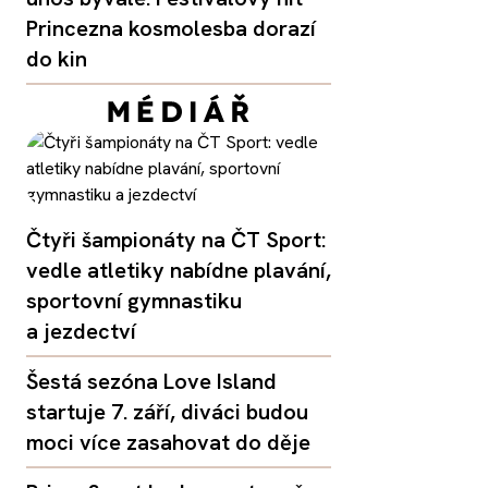
Princezna kosmolesba dorazí
do kin
Čtyři šampionáty na ČT Sport:
vedle atletiky nabídne plavání,
sportovní gymnastiku
a jezdectví
Šestá sezóna Love Island
startuje 7. září, diváci budou
moci více zasahovat do děje