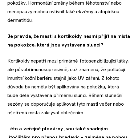
pokožky. Hormonální změny během těhotenství nebo
menopauzy mohou ovlivnit také ekzémy a atopickou
dermatitidu.
Je pravda, že masti s kortikoidy nesmí přijít na místa
na pokožce, která jsou vystavena slunci?
Kortikoidy nepatří mezi primárně fotosenzibilizující látky,
ale působí imunosupresivně, což znamená, že potlačují
imunitní kožní bariéru stejně jako UV záření. Z tohoto
důvodu by neměly být aplikovány na pokožku, která
bude déle vystavena přímému slunci. Během sluneční
sezóny se doporučuje aplikovat tyto masti večer nebo
ošetřená místa zakrývat oblečením.
Léto a veřejné plovárny jsou také snadným
útočištěm pro přenos bradavic – zejména na nohou.