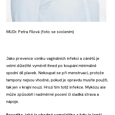
MUDr. Petra Filová (foto: se svolením)
Jako prevence vzniku vaginálních infekcí a zánětů je
velmi důležité vyměnit ihned po koupání minimálně
spodní díl plavek. Nekoupat se při menstruaci, protože
tampony nejsou vhodné, pokud je opravdu musíte použít,
tak jen v krajní nouzi. Hrozí tím totiž infekce. Mykózu ale
může způsobit i nadměrné pocení či sladká strava a
nápoje.
Poradíte, jaká je vhodná samoléčba a kdy je lepší