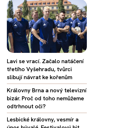
Lavi se vrací. Začalo natáčení
třetího Vyšehradu, tvůrci
slibují návrat ke kořenům
Královny Brna a nový televizní
bizár. Proč od toho nemůžeme
odtrhnout oči?
Lesbické královny, vesmír a
únos bývalé. Festivalový hit