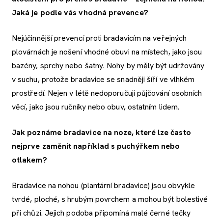
Jaká je podle vás vhodná prevence?
Nejúčinnější prevencí proti bradavicím na veřejných
plovárnách je nošení vhodné obuvi na místech, jako jsou
bazény, sprchy nebo šatny. Nohy by měly být udržovány
v suchu, protože bradavice se snadněji šíří ve vlhkém
prostředí. Nejen v létě nedoporučuji půjčování osobních
věcí, jako jsou ručníky nebo obuv, ostatním lidem.
Jak poznáme bradavice na noze, které lze často
nejprve zaměnit například s puchýřkem nebo
otlakem?
Bradavice na nohou (plantární bradavice) jsou obvykle
tvrdé, ploché, s hrubým povrchem a mohou být bolestivé
při chůzi. Jejich podoba připomíná malé černé tečky