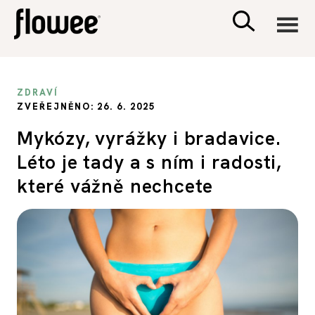
CIVILIZACE
ZDRAVÍ
ZVEŘEJNĚNO: 26. 6. 2025
ZDRAVÍ
Mykózy, vyrážky i bradavice.
Léto je tady a s ním i radosti,
PSYCHOLOGIE
které vážně nechcete
RODINA A DĚTI
SEX A VZTAHY
PORADNA