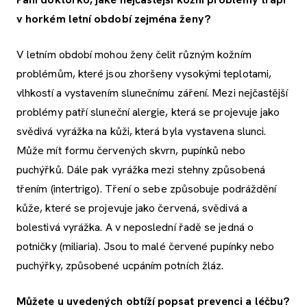
v horkém letní období zejména ženy?
V letním období mohou ženy čelit různým kožním
problémům, které jsou zhoršeny vysokými teplotami,
vlhkostí a vystavením slunečnímu záření. Mezi nejčastější
problémy patří sluneční alergie, která se projevuje jako
svědivá vyrážka na kůži, která byla vystavena slunci.
Může mít formu červených skvrn, pupínků nebo
puchýřků. Dále pak vyrážka mezi stehny způsobená
třením (intertrigo). Tření o sebe způsobuje podráždění
kůže, které se projevuje jako červená, svědivá a
bolestivá vyrážka. A v neposlední řadě se jedná o
potničky (miliaria). Jsou to malé červené pupínky nebo
puchýřky, způsobené ucpáním potních žláz.
Můžete u uvedených obtíží popsat prevenci a léčbu?