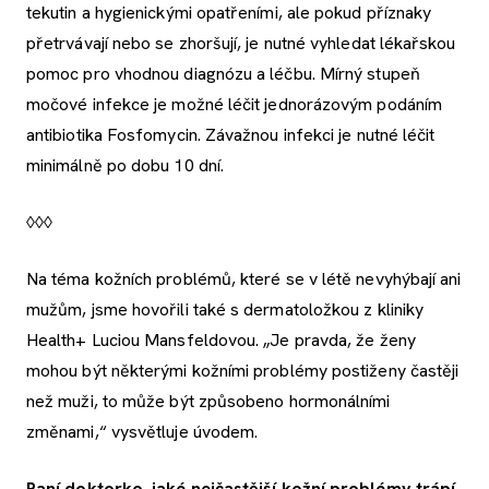
tekutin a hygienickými opatřeními, ale pokud příznaky
přetrvávají nebo se zhoršují, je nutné vyhledat lékařskou
pomoc pro vhodnou diagnózu a léčbu. Mírný stupeň
močové infekce je možné léčit jednorázovým podáním
antibiotika Fosfomycin. Závažnou infekci je nutné léčit
minimálně po dobu 10 dní.
◊◊◊
Na téma kožních problémů, které se v létě nevyhýbají ani
mužům, jsme hovořili také s dermatoložkou z kliniky
Health+ Luciou Mansfeldovou. „Je pravda, že ženy
mohou být některými kožními problémy postiženy častěji
než muži, to může být způsobeno hormonálními
změnami,“ vysvětluje úvodem.
Paní doktorko, jaké nejčastější kožní problémy trápí