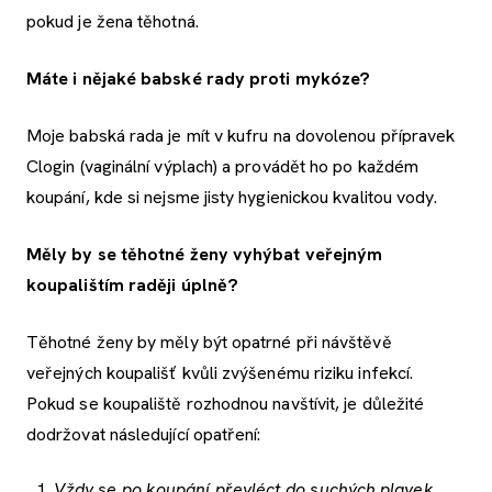
pokud je žena těhotná.
Máte i nějaké babské rady proti mykóze?
Moje babská rada je mít v kufru na dovolenou přípravek
Clogin (vaginální výplach) a provádět ho po každém
koupání, kde si nejsme jisty hygienickou kvalitou vody.
Měly by se těhotné ženy vyhýbat veřejným
koupalištím raději úplně?
Těhotné ženy by měly být opatrné při návštěvě
veřejných koupališť kvůli zvýšenému riziku infekcí.
Pokud se koupaliště rozhodnou navštívit, je důležité
dodržovat následující opatření:
Vždy se po koupání převléct do suchých plavek.