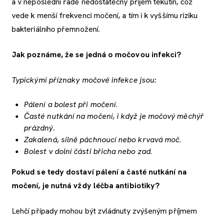
a v neposlední řadě nedostatečný příjem tekutin, což
vede k menší frekvenci močení, a tím i k vyššímu riziku
bakteriálního přemnožení.
Jak poznáme, že se jedná o močovou infekci?
Typickými příznaky močové infekce jsou:
Pálení a bolest při močení
.
Časté nutkání na močení, i když je močový měchýř
prázdný
.
Zakalená, silně páchnoucí nebo krvavá moč
.
Bolest v dolní části břicha nebo zad
.
Pokud se tedy dostaví pálení a časté nutkání na
močení, je nutná vždy léčba antibiotiky?
Lehčí případy mohou být zvládnuty zvýšeným příjmem