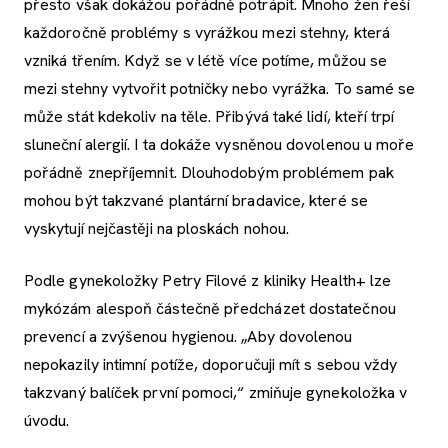
přesto však dokážou pořádně potrápit. Mnoho žen řeší
každoročně problémy s vyrážkou mezi stehny, která
vzniká třením. Když se v létě více potíme, můžou se
mezi stehny vytvořit potničky nebo vyrážka. To samé se
může stát kdekoliv na těle. Přibývá také lidí, kteří trpí
sluneční alergií. I ta dokáže vysněnou dovolenou u moře
pořádně znepříjemnit. Dlouhodobým problémem pak
mohou být takzvané plantární bradavice, které se
vyskytují nejčastěji na ploskách nohou.
Podle gynekoložky Petry Filové z kliniky Health+ lze
mykózám alespoň částečně předcházet dostatečnou
prevencí a zvýšenou hygienou. „Aby dovolenou
nepokazily intimní potíže, doporučuji mít s sebou vždy
takzvaný balíček první pomoci,“ zmiňuje gynekoložka v
úvodu.