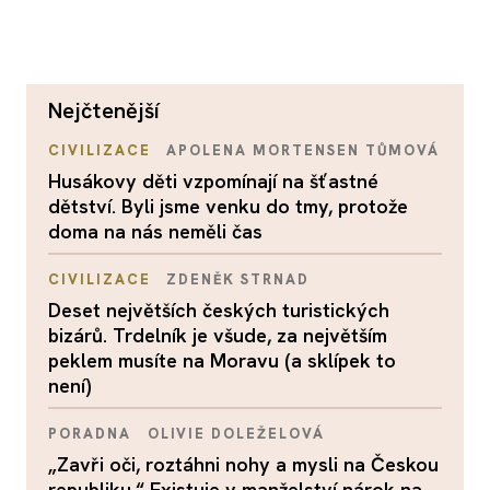
nejčtenější
CIVILIZACE
APOLENA MORTENSEN TŮMOVÁ
Husákovy děti vzpomínají na šťastné
dětství. Byli jsme venku do tmy, protože
doma na nás neměli čas
CIVILIZACE
ZDENĚK STRNAD
Deset největších českých turistických
bizárů. Trdelník je všude, za největším
peklem musíte na Moravu (a sklípek to
není)
PORADNA
OLIVIE DOLEŽELOVÁ
„Zavři oči, roztáhni nohy a mysli na Českou
republiku.“ Existuje v manželství nárok na