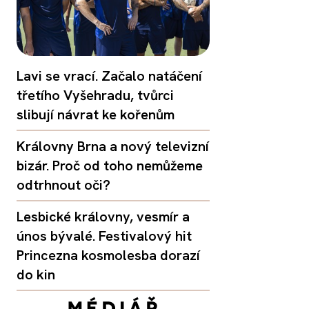
Lavi se vrací. Začalo natáčení
třetího Vyšehradu, tvůrci
slibují návrat ke kořenům
Královny Brna a nový televizní
bizár. Proč od toho nemůžeme
odtrhnout oči?
Lesbické královny, vesmír a
únos bývalé. Festivalový hit
Princezna kosmolesba dorazí
do kin