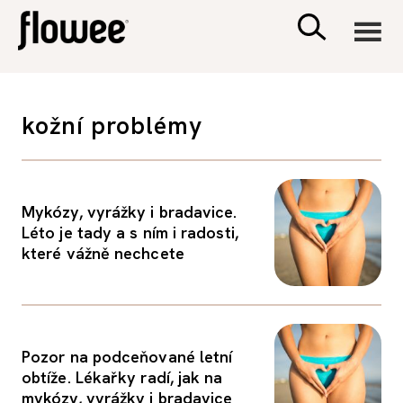
CIVILIZACE
kožní problémy
ZDRAVÍ
PSYCHOLOGIE
Mykózy, vyrážky i bradavice.
Léto je tady a s ním i radosti,
které vážně nechcete
RODINA A DĚTI
SEX A VZTAHY
Pozor na podceňované letní
PORADNA
obtíže. Lékařky radí, jak na
mykózy, vyrážky i bradavice