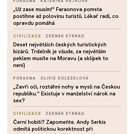
PORADNA
KATEŘINA HÁJKOVÁ
„Už zase musím!“ Faraonova pomsta
postihne až polovinu turistů. Lékař radí, co
opravdu pomáhá
CIVILIZACE
ZDENĚK STRNAD
Deset největších českých turistických
bizárů. Trdelník je všude, za největším
peklem musíte na Moravu (a sklípek to
není)
PORADNA
OLIVIE DOLEŽELOVÁ
„Zavři oči, roztáhni nohy a mysli na Českou
republiku.“ Existuje v manželství nárok na
sex?
CIVILIZACE
ZDENĚK STRNAD
Černí hobiti? Zapomeňte. Andy Serkis
odmítá politickou korektnost při