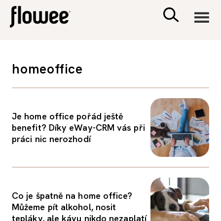
CIVILIZACE
homeoffice
ZDRAVÍ
PSYCHOLOGIE
Je home office pořád ještě
benefit? Díky eWay-CRM vás při
práci nic nerozhodí
RODINA A DĚTI
SEX A VZTAHY
Co je špatně na home office?
PORADNA
Můžeme pít alkohol, nosit
tepláky, ale kávu nikdo nezaplatí