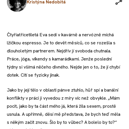
Kristýna Nedobitá
Čtyřiatřicetiletá Eva sedí v kavárně a nervózně míchá
lžičkou espresso. Je to devět měsíců, co se rozešla s
dlouholetým partnerem. Nejdřív jí svoboda chutnala.
Práce, jóga, víkendy s kamarádkami. Jenže poslední
týdny si všímá něčeho divného. Nejde jen o to, že jí chybí
dotek. Cítí se fyzicky jinak.
Jako by její tělo v oblasti pánve ztuhlo, hůř spí a banální
konflikty v práci ji vyvedou z míry víc než obvykle. „Mám
pocit, jako by ta část mého já, která žila sexem, prostě
usnula. A upřímně, děsí mě představa, že bych teď měla
s někým začít znovu. Šlo by to vůbec? A bolelo by to?“