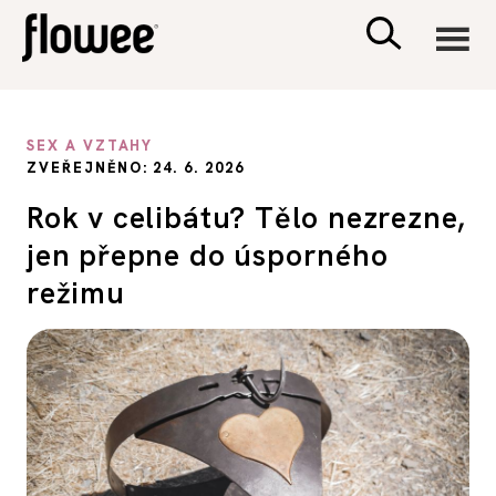
CIVILIZACE
SEX A VZTAHY
ZVEŘEJNĚNO: 24. 6. 2026
ZDRAVÍ
Rok v celibátu? Tělo nezrezne,
jen přepne do úsporného
PSYCHOLOGIE
režimu
RODINA A DĚTI
SEX A VZTAHY
PORADNA