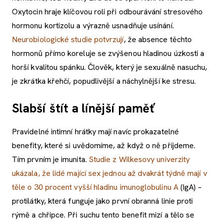
Oxytocin hraje klíčovou roli při odbourávání stresového
hormonu kortizolu a výrazně usnadňuje usínání.
Neurobiologické studie potvrzují
, že absence těchto
hormonů přímo koreluje se zvýšenou hladinou úzkosti a
horší kvalitou spánku. Člověk, který je sexuálně nasuchu,
je zkrátka křehčí, popudlivější a náchylnější ke stresu.
Slabší štít a línější paměť
Pravidelné intimní hrátky mají navíc prokazatelné
benefity, které si uvědomíme, až když o ně přijdeme.
Tím prvním je imunita.
Studie z Wilkesovy univerzity
ukázala, že lidé mající sex jednou až dvakrát týdně mají v
těle o 30 procent vyšší hladinu imunoglobulinu A
(IgA) –
protilátky, která funguje jako první obranná linie proti
rýmě a chřipce. Při suchu tento benefit mizí a tělo se