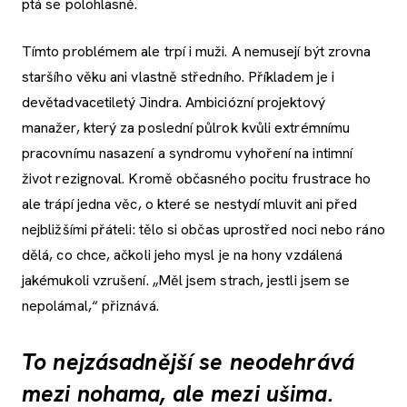
ptá se polohlasně.
Tímto problémem ale trpí i muži. A nemusejí být zrovna
staršího věku ani vlastně středního. Příkladem je i
devětadvacetiletý Jindra. Ambiciózní projektový
manažer, který za poslední půlrok kvůli extrémnímu
pracovnímu nasazení a syndromu vyhoření na intimní
život rezignoval. Kromě občasného pocitu frustrace ho
ale trápí jedna věc, o které se nestydí mluvit ani před
nejbližšími přáteli: tělo si občas uprostřed noci nebo ráno
dělá, co chce, ačkoli jeho mysl je na hony vzdálená
jakémukoli vzrušení. „Měl jsem strach, jestli jsem se
nepolámal,“ přiznává.
To nejzásadnější se neodehrává
mezi nohama, ale mezi ušima.