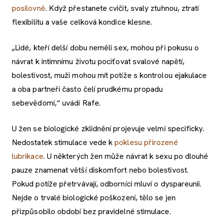
posilovně
. Když přestanete cvičit, svaly ztuhnou, ztratí
flexibilitu a vaše celková kondice klesne.
„Lidé, kteří delší dobu neměli sex, mohou při pokusu o
návrat k intimnímu životu pociťovat svalové napětí,
bolestivost, muži mohou mít potíže s kontrolou ejakulace
a oba partneři často čelí prudkému propadu
sebevědomí,“ uvádí Rafe.
U žen se biologické zklidnění projevuje velmi specificky.
Nedostatek stimulace vede k
poklesu přirozené
lubrikace
. U některých žen může návrat k sexu po dlouhé
pauze znamenat větší diskomfort nebo bolestivost.
Pokud potíže přetrvávají, odborníci mluví o dyspareunii.
Nejde o trvalé biologické poškození, tělo se jen
přizpůsobilo období bez pravidelné stimulace.