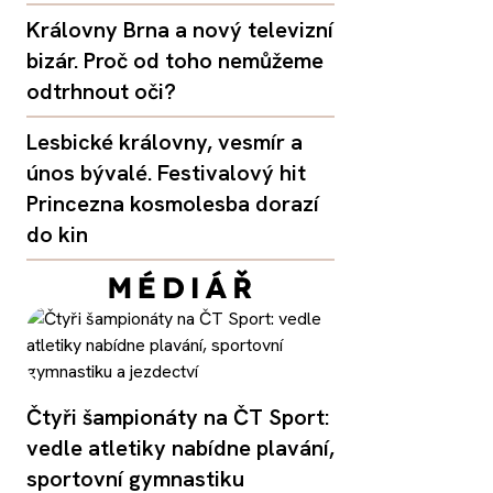
Královny Brna a nový televizní
bizár. Proč od toho nemůžeme
odtrhnout oči?
Lesbické královny, vesmír a
únos bývalé. Festivalový hit
Princezna kosmolesba dorazí
do kin
Čtyři šampionáty na ČT Sport:
vedle atletiky nabídne plavání,
sportovní gymnastiku