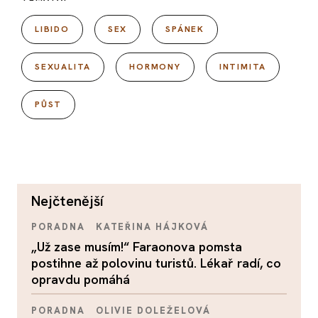
LIBIDO
SEX
SPÁNEK
SEXUALITA
HORMONY
INTIMITA
PŮST
nejčtenější
PORADNA
KATEŘINA HÁJKOVÁ
„Už zase musím!“ Faraonova pomsta
postihne až polovinu turistů. Lékař radí, co
opravdu pomáhá
PORADNA
OLIVIE DOLEŽELOVÁ