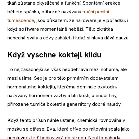
tkáň zůstane okysličená a funkční. Spontánní erekce
během spánku, odborně nazývaná
noční penilní
tumescence
, jsou důkazem, že hardware je v pořádku, i
když software momentálně neběží. Tělo zkrátka
nenechá svaly a cévy zahálet, i když si hlava dává pauzu.
Když vyschne koktejl klidu
To nejzásadnější se však neodehrává mezi nohama, ale
mezi ušima. Sex je pro tělo primárním dodavatelem
hormonálního koktejlu, kterému dominuje oxytocin,
nazývaný hormonem vazby a blízkosti, a endorfiny,
přirozené tlumiče bolesti a generátory dobré nálady.
Když tento přísun náhle ustane, chemická rovnováha v
mozku se otřese. Eva, která dříve po milování spala jako
nemluvně, teď hodiny zírá do stropu. Není to náhoda.