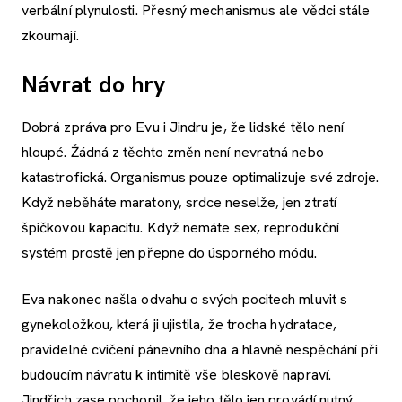
verbální plynulosti. Přesný mechanismus ale vědci stále
zkoumají.
Návrat do hry
Dobrá zpráva pro Evu i Jindru je, že lidské tělo není
hloupé. Žádná z těchto změn není nevratná nebo
katastrofická. Organismus pouze optimalizuje své zdroje.
Když neběháte maratony, srdce neselže, jen ztratí
špičkovou kapacitu. Když nemáte sex, reprodukční
systém prostě jen přepne do úsporného módu.
Eva nakonec našla odvahu o svých pocitech mluvit s
gynekoložkou, která ji ujistila, že trocha hydratace,
pravidelné cvičení pánevního dna a hlavně nespěchání při
budoucím návratu k intimitě vše bleskově napraví.
Jindřich zase pochopil, že jeho tělo jen provádí nutný