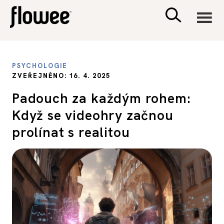
CIVILIZACE
PSYCHOLOGIE
ZVEŘEJNĚNO: 16. 4. 2025
ZDRAVÍ
Padouch za každým rohem:
Když se videohry začnou
PSYCHOLOGIE
prolínat s realitou
RODINA A DĚTI
SEX A VZTAHY
PORADNA