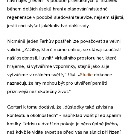
navrhuješ „řešení“ v podobě pravidelných přestávek
během delších úseků hraní a plánování následné
regenerace v podobě sledování televize, nejsem si jistá,
jestli chci slyšet jakékoliv tvé další rady.
Nicméně jeden Farhův postřeh lze považovat za velmi
validní. „Zážitky, které máme online, se stávají součástí
naší osobnosti. I uvnitř virtuálního prostoru her, které
hrajeme, si vytváříme vzpomínky, stejně jako si je
vytváříme v reálném světě,“ říká. „
Studie
dokonce
naznačují, že hry mohou být pro utváření paměti
příznivější než skutečný život.“
Gortari k tomu dodává, že „důsledky také závisí na
kontextu a okolnostech“ – například vidět před spaním
kostky Tetrisu u dveří do pokoje je něco úplně jiného,
než když je vidíte sypat se před vás na silnici při řízení