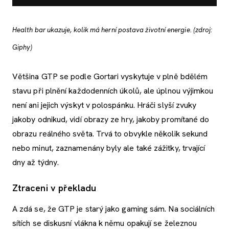
Health bar ukazuje, kolik má herní postava životní energie. (zdroj:
Giphy)
Většina GTP se podle Gortari vyskytuje v plně bdělém
stavu při plnění každodenních úkolů, ale úplnou výjimkou
není ani jejich výskyt v polospánku. Hráči slyší zvuky
jakoby odnikud, vidí obrazy ze hry, jakoby promítané do
obrazu reálného světa. Trvá to obvykle několik sekund
nebo minut, zaznamenány byly ale také zážitky, trvající
dny až týdny.
Ztraceni v překladu
A zdá se, že GTP je starý jako gaming sám. Na sociálních
sítích se diskusní vlákna k němu opakují se železnou