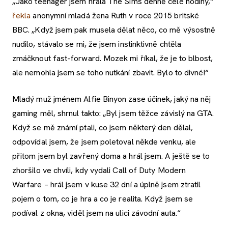
„Jako teenager jsem hrála The Sims denně celé hodiny,“
řekla
anonymní mladá žena Ruth v roce 2015 britské
BBC. „Když jsem pak musela dělat něco, co mě výsostně
nudilo, stávalo se mi, že jsem instinktivně chtěla
zmáčknout fast-forward. Mozek mi říkal, že je to blbost,
ale nemohla jsem se toho nutkání zbavit. Bylo to divné!“
Mladý muž jménem Alfie Binyon zase účinek, jaký na něj
gaming měl, shrnul takto: „Byl jsem těžce závislý na GTA.
Když se mě známí ptali, co jsem některý den dělal,
odpovídal jsem, že jsem poletoval někde venku, ale
přitom jsem byl zavřený doma a hrál jsem. A ještě se to
zhoršilo ve chvíli, kdy vydali Call of Duty Modern
Warfare – hrál jsem v kuse 32 dní a úplně jsem ztratil
pojem o tom, co je hra a co je realita. Když jsem se
podíval z okna, viděl jsem na ulici závodní auta.“