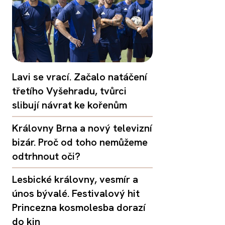
Lavi se vrací. Začalo natáčení
třetího Vyšehradu, tvůrci
slibují návrat ke kořenům
Královny Brna a nový televizní
bizár. Proč od toho nemůžeme
odtrhnout oči?
Lesbické královny, vesmír a
únos bývalé. Festivalový hit
Princezna kosmolesba dorazí
do kin