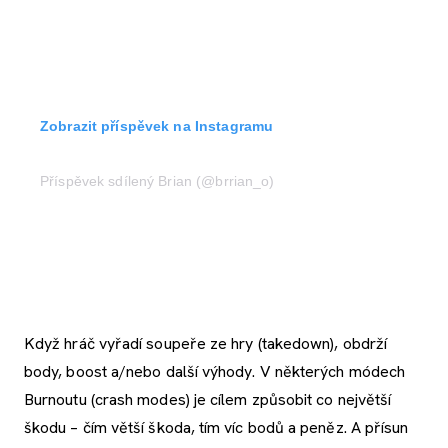
Zobrazit příspěvek na Instagramu
Příspěvek sdílený Brian (@brrian_o)
Když hráč vyřadí soupeře ze hry (takedown), obdrží
body, boost a/nebo další výhody. V některých módech
Burnoutu (crash modes) je cílem způsobit co největší
škodu – čím větší škoda, tím víc bodů a peněz. A přísun