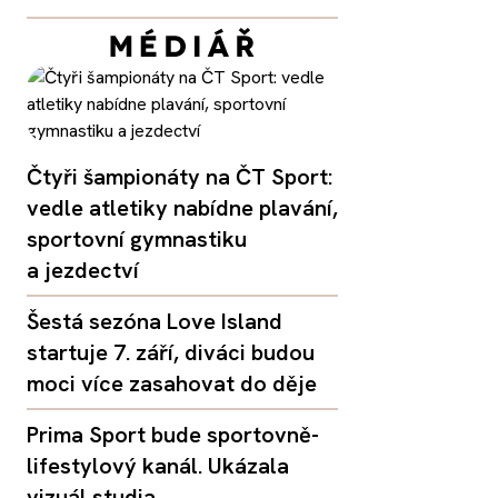
Čtyři šampionáty na ČT Sport:
vedle atletiky nabídne plavání,
sportovní gymnastiku
a jezdectví
Šestá sezóna Love Island
startuje 7. září, diváci budou
moci více zasahovat do děje
Prima Sport bude sportovně-
lifestylový kanál. Ukázala
vizuál studia