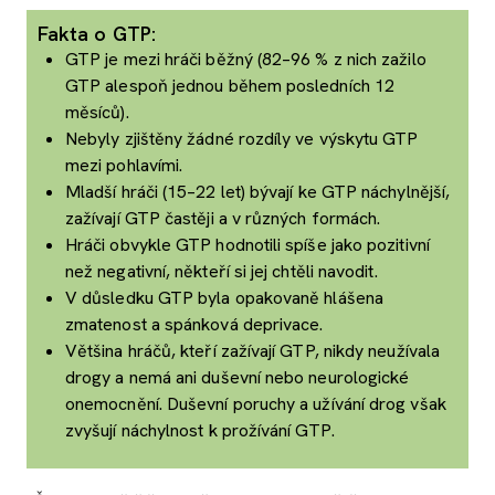
Fakta o GTP:
GTP je mezi hráči běžný (82–96 % z nich zažilo
GTP alespoň jednou během posledních 12
měsíců).
Nebyly zjištěny žádné rozdíly ve výskytu GTP
mezi pohlavími.
Mladší hráči (15–22 let) bývají ke GTP náchylnější,
zažívají GTP častěji a v různých formách.
Hráči obvykle GTP hodnotili spíše jako pozitivní
než negativní, někteří si jej chtěli navodit.
V důsledku GTP byla opakovaně hlášena
zmatenost a spánková deprivace.
Většina hráčů, kteří zažívají GTP, nikdy neužívala
drogy a nemá ani duševní nebo neurologické
onemocnění. Duševní poruchy a užívání drog však
zvyšují náchylnost k prožívání GTP.