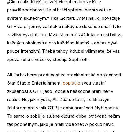
„Čím realističtější je svět videoher, tím větší je
pravděpodobnost, že si hráči spletou herní svět se
světem skutečným,“ říká Gortari. „Většina lidí považuje
GTP za příjemný zážitek a někdy se dokonce snaží tyto
zážitky vyvolat,“ dodává. Nicméně zážitek nemusí být za
každých okolností a pro každého kladný – občas bývá
pouze intenzivní. Třeba tehdy, když si všimnete, že vás
zpoza rohu u večerky sleduje Sephiroth.
Ali Farha, herní producent ve stockholmské společnosti
Star Stable Entertainment,
popisuje
svou vlastní
zkušenost s GTP jako „docela neškodné hraní her v
reálu“. No, jak myslíš, Ali. Zdá se totiž, že klíčovým
faktorem pro vznik GTP je doba hraní nad čtyři hodiny.
To samo o sobě je slušně dlouhá doba, strávená něčím
tak podnětným, jako je hraní videoher. A pokud navíc