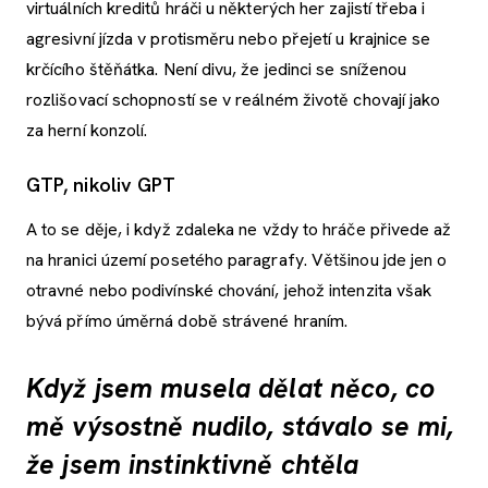
virtuálních kreditů hráči u některých her zajistí třeba i
agresivní jízda v protisměru nebo přejetí u krajnice se
krčícího štěňátka. Není divu, že jedinci se sníženou
rozlišovací schopností se v reálném životě chovají jako
za herní konzolí.
GTP, nikoliv GPT
A to se děje, i když zdaleka ne vždy to hráče přivede až
na hranici území posetého paragrafy. Většinou jde jen o
otravné nebo podivínské chování, jehož intenzita však
bývá přímo úměrná době strávené hraním.
Když jsem musela dělat něco, co
mě výsostně nudilo, stávalo se mi,
že jsem instinktivně chtěla