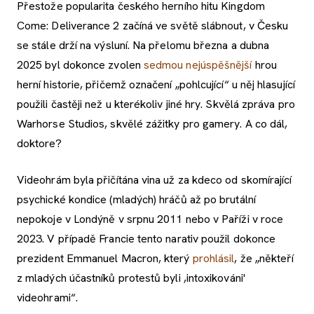
Přestože popularita českého herního hitu Kingdom
Come: Deliverance 2 začíná ve světě slábnout, v Česku
se stále drží na výsluní. Na přelomu března a dubna
2025 byl dokonce zvolen
sedmou nejúspěšnější
hrou
herní historie, přičemž označení „pohlcující“ u něj hlasující
použili častěji než u kterékoliv jiné hry. Skvělá zpráva pro
Warhorse Studios, skvělé zážitky pro gamery. A co dál,
doktore?
Videohrám byla přičítána vina už za kdeco od skomírající
psychické kondice (mladých) hráčů až po brutální
nepokoje v Londýně v srpnu 2011 nebo v Paříži v roce
2023. V případě Francie tento narativ použil dokonce
prezident Emmanuel Macron, který
prohlásil
, že „někteří
z mladých účastníků protestů byli ,intoxikováni'
videohrami“.