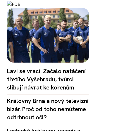
Lavi se vrací. Začalo natáčení
třetího Vyšehradu, tvůrci
slibují návrat ke kořenům
Královny Brna a nový televizní
bizár. Proč od toho nemůžeme
odtrhnout oči?
Lesbické královny, vesmír a