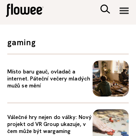
CIVILIZACE
gaming
ZDRAVÍ
PSYCHOLOGIE
Místo baru gauč, ovladač a
internet. Páteční večery mladých
mužů se mění
RODINA A DĚTI
SEX A VZTAHY
Válečné hry nejen do války: Nový
projekt od VR Group ukazuje, v
PORADNA
čem může být wargaming