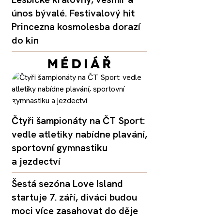
únos bývalé. Festivalový hit
Princezna kosmolesba dorazí
do kin
Čtyři šampionáty na ČT Sport:
vedle atletiky nabídne plavání,
sportovní gymnastiku
a jezdectví
Šestá sezóna Love Island
startuje 7. září, diváci budou
moci více zasahovat do děje