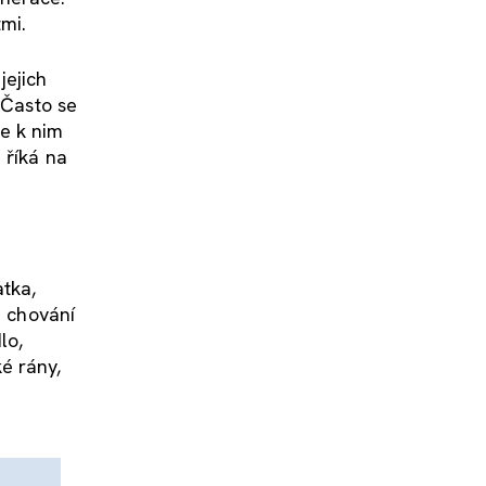
tmi.
jejich
 Často se
se k nim
 říká na
atka,
e chování
lo,
é rány,