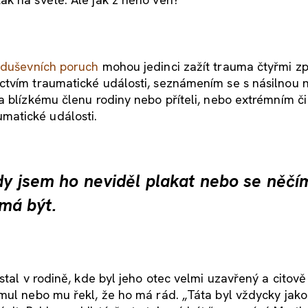
 duševních poruch
mohou jedinci zažít trauma čtyřmi z
ctvím traumatické události, seznámením se s násilnou 
a blízkému členu rodiny nebo příteli, nebo extrémním či
matické události.
dy jsem ho neviděl plakat nebo se něčí
 má být.
stal v rodině, kde byl jeho otec velmi uzavřený a citově
mul nebo mu řekl, že ho má rád. „Táta byl vždycky jako