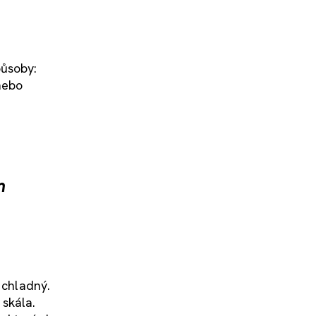
působy:
nebo
m
 chladný.
 skála.