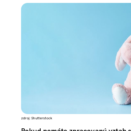
zdroj: Shutterstock
Pokud nemáte zpracovaný vztah s r