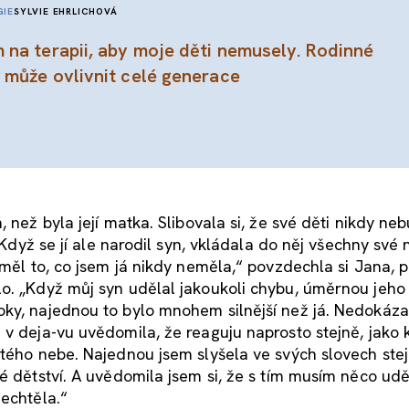
GIE
SYLVIE EHRLICHOVÁ
 na terapii, aby moje děti nemusely. Rodinné
 může ovlivnit celé generace
 než byla její matka. Slibovala si, že své děti nikdy ne
. Když se jí ale narodil syn, vkládala do něj všechny své
 měl to, co jsem já nikdy neměla,“ povzdechla si Jana, 
o. „Když můj syn udělal jakoukoli chybu, úměrnou jeho
oky, najednou to bylo mnohem silnější než já. Nedokáza
 v deja-vu uvědomila, že reaguju naprosto stejně, jako 
stého nebe. Najednou jsem slyšela ve svých slovech ste
é dětství. A uvědomila jsem si, že s tím musím něco udě
nechtěla.“