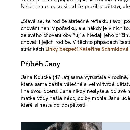
Nejde jen o to, co si rodiče prožili v dětství, al
„Stává se, že rodiče statečně reflektují svoji po
chování není v pořádku, ale někdy je v nich to
ze svého chování obviňují a hledají jeho příčinu
chovali i jejich rodiče. V těchto případech č
stránkách
Linky bezpečí Kateřina Schmidová
.
Příběh Jany
Jana Koucká (47 let) sama vyrůstala v rodině, 
která sama zažila válečné a velmi tvrdé dětstv
i na svou dceru. Jana nikdy neslyšela od své 
matka vždy našla něco, co by mohla Jana udě
které si nesla do dospělosti.