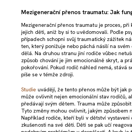
Mezigenerační přenos traumatu: Jak fungu
Mezigenerační přenos traumatu je proces, při k
jejich děti, aniž by si to uvědomovali. Podle p
případech schopni svůj traumatický zážitek nási
ten, který ponižuje nebo páchá násilí na svém d
dělá. Na druhou stranu jiní rodiče vůbec netuš
způsob chování je jim emocionálně skryt, a pr
pokořování. Pokud rodič náhled nemá, stává se
píše se v témže zdroji.
Studie
uvádějí, že tento přenos může být jak p
může ovlivnit nejen emocionální stav rodičů, a
předávají svým dětem. Trauma může způsobit z
Tyto změny mohou ovlivnit, jakým způsobem naše
Například rodiče, kteří byli v dětství vystave
zkušenosti na své děti. Děti se pak učí reagov
podobným problémům v dospělosti. A kruh je t