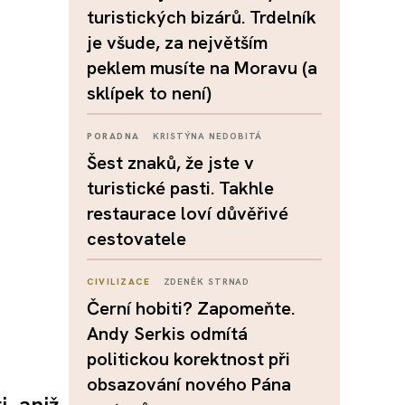
turistických bizárů. Trdelník
je všude, za největším
peklem musíte na Moravu (a
sklípek to není)
PORADNA
KRISTÝNA NEDOBITÁ
Šest znaků, že jste v
turistické pasti. Takhle
restaurace loví důvěřivé
cestovatele
CIVILIZACE
ZDENĚK STRNAD
Černí hobiti? Zapomeňte.
Andy Serkis odmítá
politickou korektnost při
obsazování nového Pána
, aniž