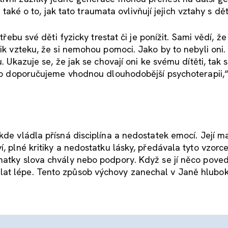
e také o to, jak tato traumata ovlivňují jejich vztahy s dě
třebu své děti fyzicky trestat či je ponížit. Sami vědí, že 
lik vzteku, že si nemohou pomoci. Jako by to nebyli oni.
. Ukazuje se, že jak se chovají oni ke svému dítěti, tak 
asto doporučujeme vhodnou dlouhodobější psychoterapii,“
kde vládla přísná disciplína a nedostatek emocí. Její m
í, plné kritiky a nedostatku lásky, předávala tyto vzorc
matky slova chvály nebo podpory. Když se jí něco poved
lat lépe. Tento způsob výchovy zanechal v Janě hlubok