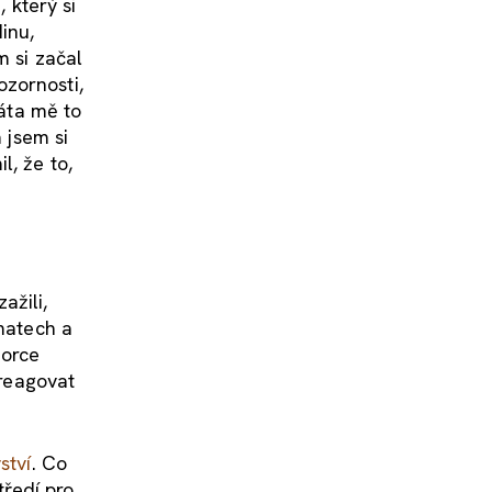
 který si
inu,
m si začal
ozornosti,
Táta mě to
 jsem si
l, že to,
ažili,
umatech a
zorce
 reagovat
ství
. Co
tředí pro