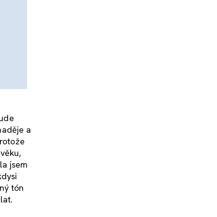
bude
 naděje a
protože
 věku,
la jsem
kdysi
jný tón
lat.