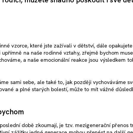
né vzorce, které jste zažívali v dětství, dále opakujete
 upřímně na naše rodinné vztahy, zřejmě bychom musel
 chováme, a naše emocionální reakce jsou výsledkem to
máme sami sebe, ale také to, jak později vychováváme sv
cované a plné starých bolestí, může to mít vážné důsled
 bychom
v poslední době zkoumají, je tzv. mezigenerační přenos 
tivní zážitky jedné generace mohou přenést na další g