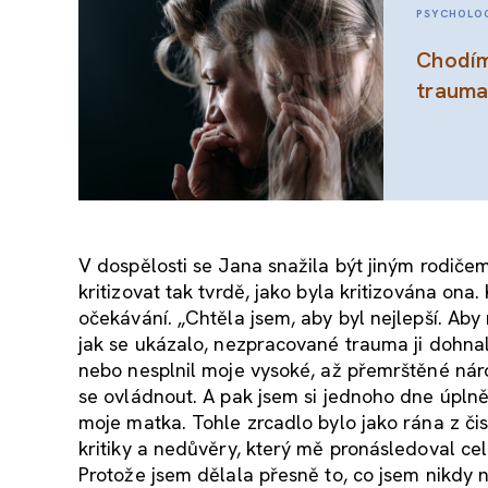
PSYCHOLO
Chodím
trauma
V dospělosti se Jana snažila být jiným rodičem,
kritizovat tak tvrdě, jako byla kritizována ona
očekávání. „Chtěla jsem, aby byl nejlepší. Aby
jak se ukázalo, nezpracované trauma ji dohnal
nebo nesplnil moje vysoké, až přemrštěné nár
se ovládnout. A pak jsem si jednoho dne úplně
moje matka. Tohle zrcadlo bylo jako rána z či
kritiky a nedůvěry, který mě pronásledoval cel
Protože jsem dělala přesně to, co jsem nikdy 