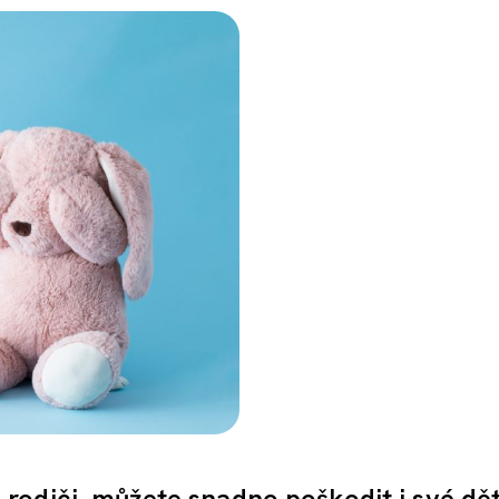
odiči, můžete snadno poškodit i své děti