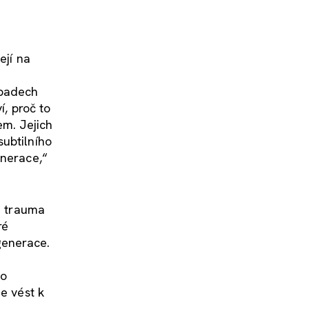
ejí na
řípadech
í, proč to
em. Jejich
subtilního
enerace,“
e trauma
ré
generace.
to
e vést k