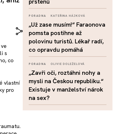
prstenů
PORADNA
KATEŘINA HÁJKOVÁ
„Už zase musím!“ Faraonova
pomsta postihne až
polovinu turistů. Lékař radí,
 ve
co opravdu pomáhá
i s
ho, co
PORADNA
OLIVIE DOLEŽELOVÁ
„Zavři oči, roztáhni nohy a
mysli na Českou republiku.“
é vlastní
Existuje v manželství nárok
ky pro
na sex?
traumatu.
enerace.