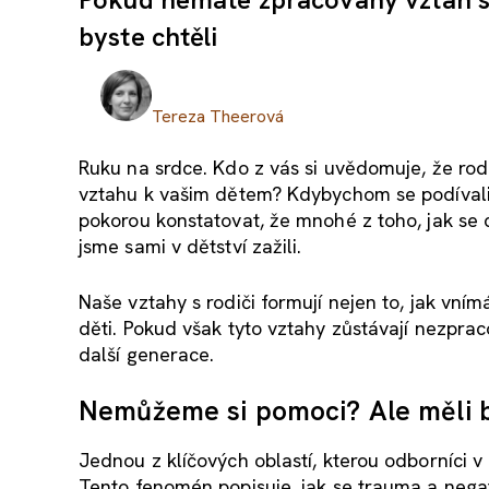
byste chtěli
Tereza Theerová
Ruku na srdce. Kdo z vás si uvědomuje, že rodin
vztahu k vašim dětem? Kdybychom se podívali
pokorou konstatovat, že mnohé z toho, jak se
jsme sami v dětství zažili.
Naše vztahy s rodiči formují nejen to, jak vní
děti. Pokud však tyto vztahy zůstávají nezpra
další generace.
Nemůžeme si pomoci? Ale měli
Jednou z klíčových oblastí, kterou odborníci 
Tento fenomén popisuje, jak se trauma a nega