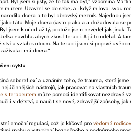
it. Byl jsem si jistý, že to tak má být,“ vzpomíná Martin,
ým mužem. Uzavřel se do sebe, a i když miloval svou rod
i narodila dcera a to byl obrovský mezník. Najednou jse
jako táta. Moje dcera často plakala a dožadovala se p
Byl jsem k ní odtažitý, protože jsem nevěděl jak jinak. 
elka navrhla, abych zkusil terapii. A já to udělal. A tam
ství a vztah s otcem. Na terapii jsem si poprvé uvědomi
 zažívala i má dcera.“
ušení cyklu
číná sebereflexí a uznáním toho, že trauma, které jsme z
 nejúčinnějších nástrojů, jak pracovat na vlastních tra
ce s terapeutem
může pomoci identifikovat nezdravé v
čili v dětství, a naučit se nové, zdravější způsoby, jak
stní emoční regulaci, což je klíčové pro
vědomé rodičov
ktivní snahu o vytvoření bezpečného a podpůrného pros