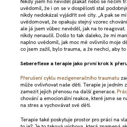
Nikdy jsem ho neviděl plakat nebo se něčím tráp
uvědomil, že i on se v dospělosti stal podobn
nikdy nedokázal vyjádřit své city. „A pak se m
uvědomovat, že opakuju stejný vzorec chování 
ale já jsem vůbec nevěděl, jak na to reagovat. 
nikdy nenaučil. Došlo to tak daleko, že mi manž
naplno uvědomil, jak moc mě ovlivnilo moje dět
co jsem zažil, bylo trauma, a že nechci, aby to
Sebereflexe a terapie jako první krok k přer
Přerušení cyklu mezigeneračního traumatu
za
může ovlivňovat naše děti. Terapie je jedním z
zamezit jejich přenosu na další generace.
Prá
chování a emocionální reakce, které jsme se nau
na stres a vychovávat své děti.
Terapie také poskytuje prostor pro práci na vla
to je? Je to taková výchova, která znamená a