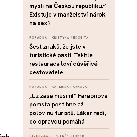
mysli na Českou republiku.“
Existuje v manželství nárok
na sex?
PORADNA
KRISTÝNA NEDOBITÁ
Šest znaků, že jste v
turistické pasti. Takhle
restaurace loví důvěřivé
cestovatele
PORADNA
KATEŘINA HÁJKOVÁ
„Už zase musím!“ Faraonova
pomsta postihne až
polovinu turistů. Lékař radí,
co opravdu pomáhá
ých
CIVILIZACE
ZDENĚK STRNAD