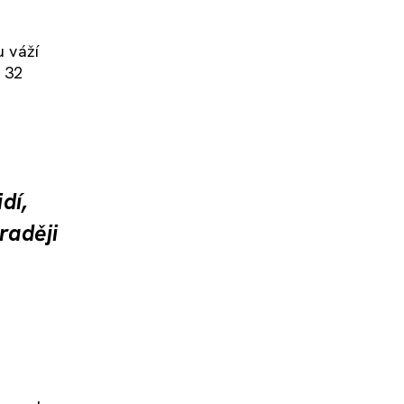
u váží
 32
dí,
raději