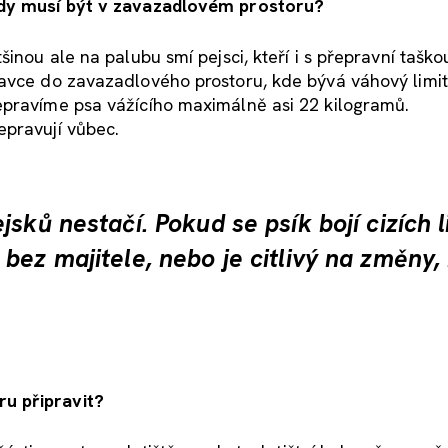
 kdy musí být v zavazadlovém prostoru?
inou ale na palubu smí pejsci, kteří i s přepravní taško
ravce do zavazadlového prostoru, kde bývá váhový limit
epravíme psa vážícího maximálně asi 22 kilogramů.
epravují vůbec.
sků nestačí. Pokud se psík bojí cizích li
ez majitele, nebo je citlivý na změny, 
u připravit?