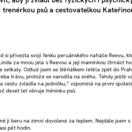
s trenérkou psů a cestovatelkou Kateřino
d si přivezla svoji fenku peruánského naháče Reevu, kt
Linda za mnou jela s Reevou a její maminkou čtrnáct ho
e setkaly. Odtud jsem se štěňátkem letěla zpět do Pra
eba trávu, protože se narodila na sněhu. Tehdy ještě vá
a cestu zvládla na jedničku,“ vzpomíná na první spole
ež deset let věnuje tréninku psů.
ně ji beru na zimní dovolené za teplem. Nejdále jsem s 
asi pět hodin.