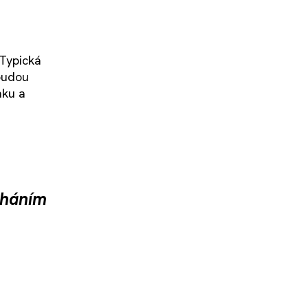
 Typická
 budou
mku a
cháním