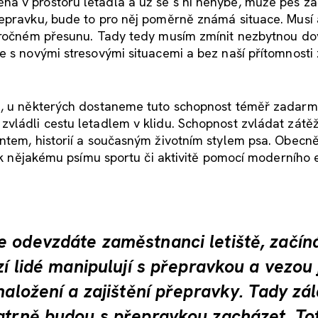
a v prostoru letadla a už se s ní nehýbe, může pes za
řepravku, bude to pro něj poměrně známá situace. Musí 
náročném přesunu. Tady tedy musím zmínit nezbytnou d
e s novými stresovými situacemi a bez naší přítomnosti
vu, u některých dostaneme tuto schopnost téměř zadarm
zvládli cestu letadlem v klidu. Schopnost zvládat zátě
entem, historií a současným životním stylem psa. Obecn
i k nějakému psímu sportu či aktivitě pomocí moderního 
e odevzdáte zaměstnanci letiště, začín
zí lidé manipulují s přepravkou a vezou j
naložení a zajištění přepravky. Tady zál
patrně budou s přepravkou zacházet. To