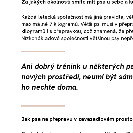
Za jakých okolností smíte mít psa u sebe a
Každá letecká společnost má jiná pravidla, větš
maximálně 7 kilogramů. Větší psi musí v přep
kilogramů i s přepravkou, což znamená, že př
Nízkonákladové společnosti většinou psy nepř
Ani dobrý trénink u některých pej
nových prostředí, neumí být sám b
ho nechte doma.
Jak psa na přepravu v zavazadlovém prostor