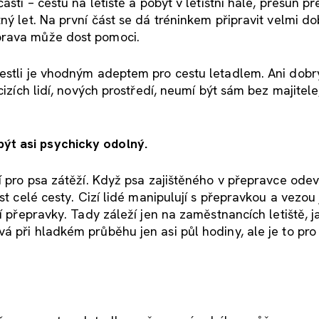
ásti – cestu na letiště a pobyt v letištní hale, přesun p
ný let. Na první část se dá tréninkem připravit velmi do
prava může dost pomoci.
estli je vhodným adeptem pro cestu letadlem. Ani dobr
cizích lidí, nových prostředí, neumí být sám bez majitele
ýt asi psychicky odolný.
ní pro psa zátěží. Když psa zajištěného v přepravce ode
st celé cesty. Cizí lidé manipulují s přepravkou a vezou j
í přepravky. Tady záleží jen na zaměstnancích letiště, j
á při hladkém průběhu jen asi půl hodiny, ale je to pro