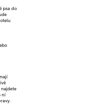
vé psa do
bude
hotelu
nebo
mají
ivě
 najdete
 ní
pravy.