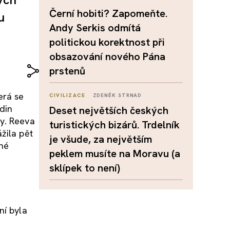
Černí hobiti? Zapomeňte.
u
Andy Serkis odmítá
politickou korektnost při
obsazování nového Pána
prstenů
erá se
CIVILIZACE
ZDENĚK STRNAD
din
Deset největších českých
hy. Reeva
turistických bizárů. Trdelník
žila pět
je všude, za největším
čné
peklem musíte na Moravu (a
sklípek to není)
ní byla