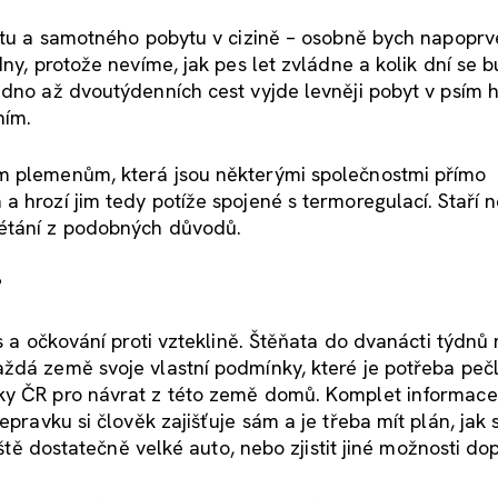
letu a samotného pobytu v cizině – osobně bych napopr
dny, protože nevíme, jak pes let zvládne a kolik dní se 
edno až dvoutýdenních cest vyjde levněji pobyt v psím 
ním.
ým plemenům, která jsou některými společnostmi přímo
a hrozí jim tedy potíže spojené s termoregulací. Staří 
létání z podobných důvodů.
?
s a očkování proti vzteklině. Štěňata do dvanácti týdnů 
ždá země svoje vlastní podmínky, které je potřeba pečl
nky ČR pro návrat z této země domů. Komplet informace
epravku si člověk zajišťuje sám a je třeba mít plán, jak s
iště dostatečně velké auto, nebo zjistit jiné možnosti do