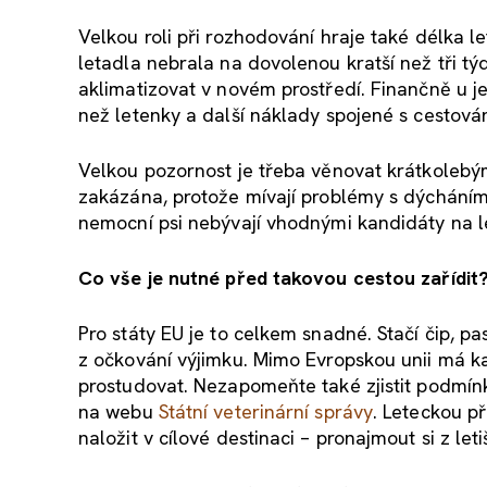
Velkou roli při rozhodování hraje také délka 
letadla nebrala na dovolenou kratší než tři tý
aklimatizovat v novém prostředí. Finančně u j
než letenky a další náklady spojené s cestová
Velkou pozornost je třeba věnovat krátkoleb
zakázána, protože mívají problémy s dýcháním 
nemocní psi nebývají vhodnými kandidáty na 
Co vše je nutné před takovou cestou zařídit
Pro státy EU je to celkem snadné. Stačí čip, pa
z očkování výjimku. Mimo Evropskou unii má ka
prostudovat. Nezapomeňte také zjistit podmí
na webu
Státní veterinární správy
. Leteckou př
naložit v cílové destinaci – pronajmout si z let