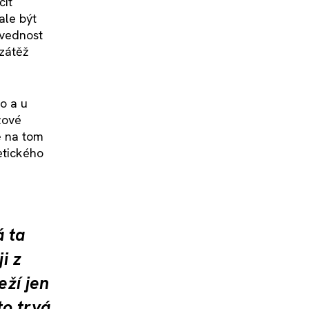
čít
ale být
ovednost
 zátěž
o a u
žové
ě na tom
etického
á ta
i z
eží jen
to trvá