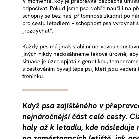
V momentě, kdy je přepravka bezpečně umístěn
odpočívat. Pokud jsme psa dobře naučili na p
schopný se bez naší přítomnosti zklidnit po 
pro cestu letadlem – schopnost psa vyrovnat s
„rozdýchat“.
Každý pes má jinak stabilní nervovou sousta
jiných nikdy nedosáhneme takové úrovně, aby 
situace je úzce spjatá s genetikou, temperam
s cestováním bývají lépe psi, kteří jsou veden
tréninku.
Když psa zajištěného v přepravc
nejnáročnější část celé cesty. Ci
haly až k letadlu, kde následuje 
na zaměstnancích letiště, jak o