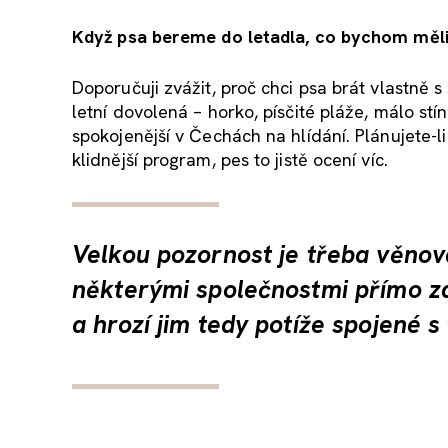
Když psa bereme do letadla, co bychom měli
Doporučuji zvážit, proč chci psa brát vlastně s s
letní dovolená – horko, písčité pláže, málo s
spokojenější v Čechách na hlídání. Plánujete-l
klidnější program, pes to jistě ocení víc.
Velkou pozornost je třeba věno
některými společnostmi přímo z
a hrozí jim tedy potíže spojené s