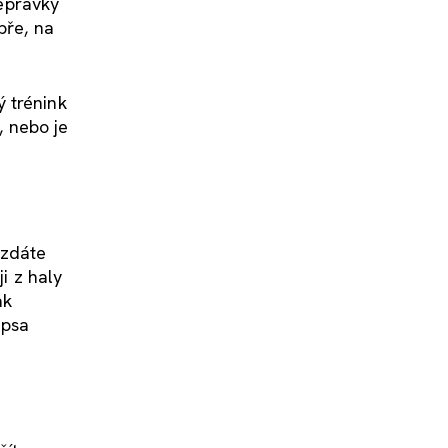
řepravky
bře, na
ý trénink
, nebo je
vzdáte
i z haly
ak
 psa