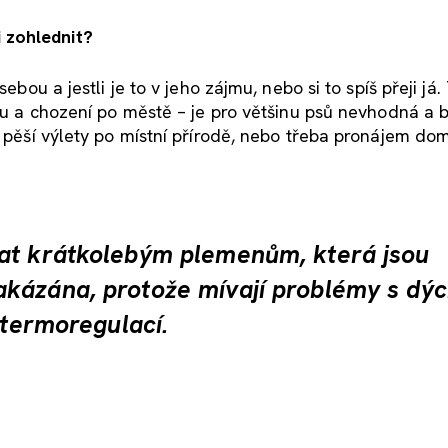
 zohlednit?
ebou a jestli je to v jeho zájmu, nebo si to spíš přeji já.
tínu a chození po městě – je pro většinu psů nevhodná a
i pěší výlety po místní přírodě, nebo třeba pronájem do
vat krátkolebým plemenům, která jsou
akázána, protože mívají problémy s dý
 termoregulací.