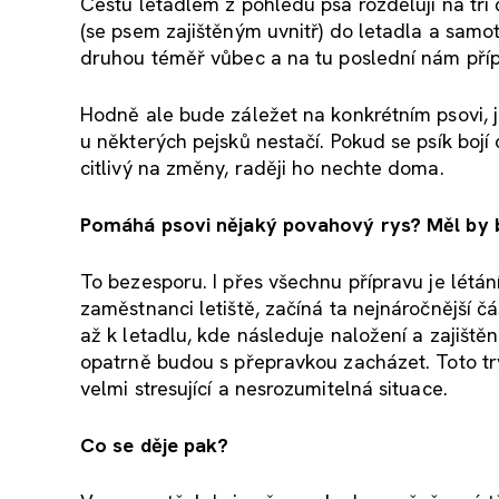
Cestu letadlem z pohledu psa rozděluji na tři č
(se psem zajištěným uvnitř) do letadla a samot
druhou téměř vůbec a na tu poslední nám pří
Hodně ale bude záležet na konkrétním psovi, j
u některých pejsků nestačí. Pokud se psík bojí 
citlivý na změny, raději ho nechte doma.
Pomáhá psovi nějaký povahový rys? Měl by b
To bezesporu. I přes všechnu přípravu je létá
zaměstnanci letiště, začíná ta nejnáročnější čá
až k letadlu, kde následuje naložení a zajištěn
opatrně budou s přepravkou zacházet. Toto trv
velmi stresující a nesrozumitelná situace.
Co se děje pak?