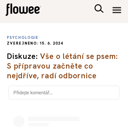
CIVILIZACE
PSYCHOLOGIE
ZVEŘEJNĚNO: 15. 6. 2024
ZDRAVÍ
Diskuze:
Vše o létání se psem:
S přípravou začněte co
PSYCHOLOGIE
nejdříve, radí odbornice
RODINA A DĚTI
SEX A VZTAHY
PORADNA