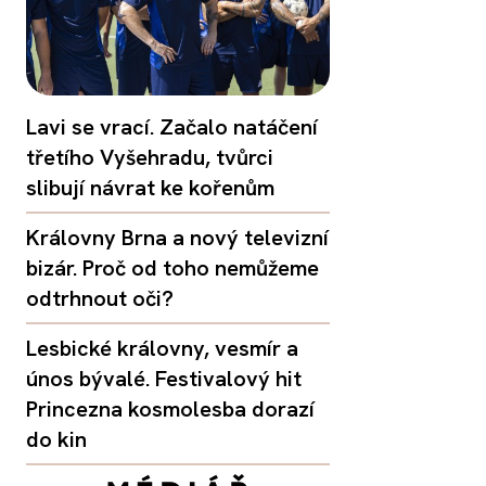
Lavi se vrací. Začalo natáčení
třetího Vyšehradu, tvůrci
slibují návrat ke kořenům
Královny Brna a nový televizní
bizár. Proč od toho nemůžeme
odtrhnout oči?
Lesbické královny, vesmír a
únos bývalé. Festivalový hit
Princezna kosmolesba dorazí
do kin