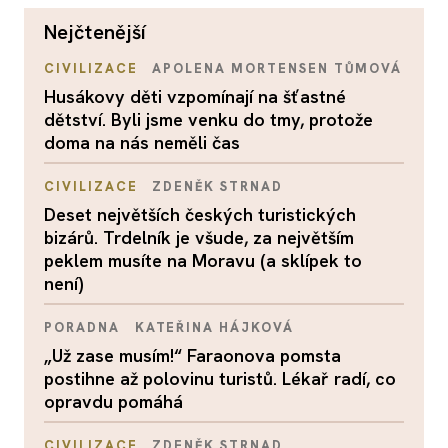
nejčtenější
CIVILIZACE
APOLENA MORTENSEN TŮMOVÁ
Husákovy děti vzpomínají na šťastné
dětství. Byli jsme venku do tmy, protože
doma na nás neměli čas
CIVILIZACE
ZDENĚK STRNAD
Deset největších českých turistických
bizárů. Trdelník je všude, za největším
peklem musíte na Moravu (a sklípek to
není)
PORADNA
KATEŘINA HÁJKOVÁ
„Už zase musím!“ Faraonova pomsta
postihne až polovinu turistů. Lékař radí, co
opravdu pomáhá
CIVILIZACE
ZDENĚK STRNAD