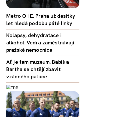
Metro O i E. Praha už desítky
let hledá podobu páté linky
Kolapsy, dehydratace i
alkohol. Vedra zaměstnávají
pražské nemocnice
Ať je tam muzeum. Babiš a
Bartha se chtějí zbavit
vzácného paláce