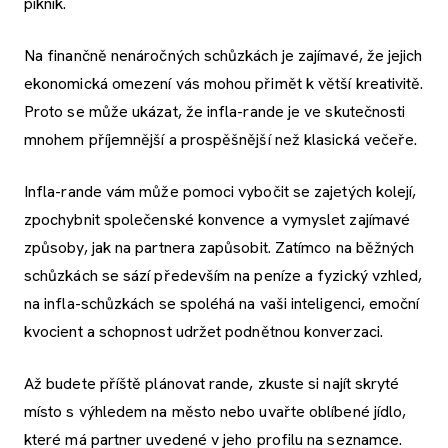
piknik.
Na finančně nenáročných schůzkách je zajímavé, že jejich
ekonomická omezení vás mohou přimět k větší kreativitě.
Proto se může ukázat, že infla-rande je ve skutečnosti
mnohem příjemnější a prospěšnější než klasická večeře.
Infla-rande vám může pomoci vybočit se zajetých kolejí,
zpochybnit společenské konvence a vymyslet zajímavé
způsoby, jak na partnera zapůsobit. Zatímco na běžných
schůzkách se sází především na peníze a fyzický vzhled,
na infla-schůzkách se spoléhá na vaši inteligenci, emoční
kvocient a schopnost udržet podnětnou konverzaci.
Až budete příště plánovat rande, zkuste si najít skryté
místo s výhledem na město nebo uvařte oblíbené jídlo,
které má partner uvedené v jeho profilu na seznamce.