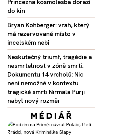
Princezna kosmolesba dorazí
do kin
Bryan Kohberger: vrah, který
má rezervované místo v
incelském nebi
Neskutečný triumf, tragédie a
nesmrtelnost v zóně smrti:
Dokumentu 14 vrcholů: Nic
není nemožné v kontextu
tragické smrti Nirmala Purji
nabyl nový rozměr