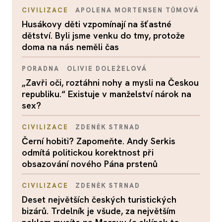
CIVILIZACE
APOLENA MORTENSEN TŮMOVÁ
Husákovy děti vzpomínají na šťastné
dětství. Byli jsme venku do tmy, protože
doma na nás neměli čas
PORADNA
OLIVIE DOLEŽELOVÁ
„Zavři oči, roztáhni nohy a mysli na Českou
republiku.“ Existuje v manželství nárok na
sex?
CIVILIZACE
ZDENĚK STRNAD
Černí hobiti? Zapomeňte. Andy Serkis
odmítá politickou korektnost při
obsazování nového Pána prstenů
CIVILIZACE
ZDENĚK STRNAD
Deset největších českých turistických
bizárů. Trdelník je všude, za největším