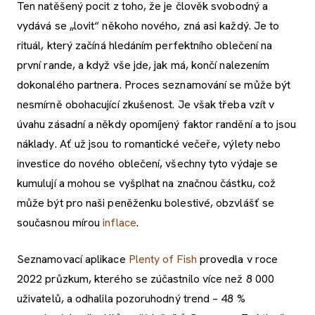
Ten natěšený pocit z toho, že je člověk svobodný a
vydává se „lovit“ někoho nového, zná asi každý. Je to
rituál, který začíná hledáním perfektního oblečení na
první rande, a když vše jde, jak má, končí nalezením
dokonalého partnera. Proces seznamování se může být
nesmírně obohacující zkušenost. Je však třeba vzít v
úvahu zásadní a někdy opomíjený faktor randění a to jsou
náklady. Ať už jsou to romantické večeře, výlety nebo
investice do nového oblečení, všechny tyto výdaje se
kumulují a mohou se vyšplhat na značnou částku, což
může být pro naši peněženku bolestivé, obzvlášť se
současnou mírou
inflace
.
Seznamovací aplikace
Plenty of Fish
provedla v roce
2022 průzkum, kterého se zúčastnilo více než 8 000
uživatelů, a odhalila pozoruhodný trend – 48 %