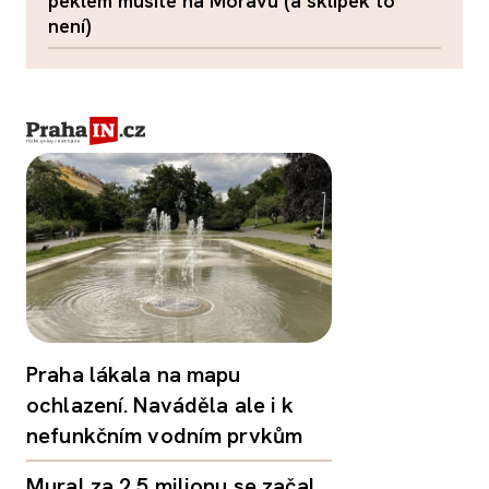
peklem musíte na Moravu (a sklípek to
není)
Praha lákala na mapu
ochlazení. Naváděla ale i k
nefunkčním vodním prvkům
Mural za 2,5 milionu se začal