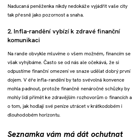
Naducaná peněženka nikdy nedokáže vyjádřit vaše city
tak přesně jako pozornost a snaha.
2. Infla-randění vybízí k zdravé finanční
komunikaci
Na rande obvykle mluvíme o všem možném, financím se
však vyhýbáme. Často se od nás ale očekává, že si
odpustíme finanční omezení ve snaze udělat dobrý první
dojem. V éře infla-randění by tato svévolná konvence
mohla padnout, protože finančně nenáročné schůzky by
mohly lidi přimět ke zdravějším rozhovorům o financích a
o tom, jak hodlají své peníze utrácet v krátkodobém i
dlouhodobém horizontu.
Seznamka vám má dát ochutnat