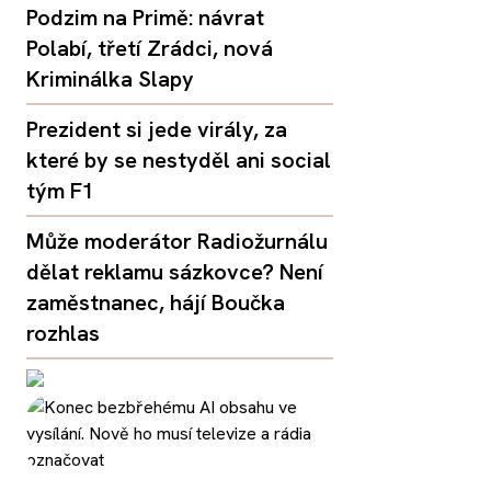
Podzim na Primě: návrat
Polabí, třetí Zrádci, nová
Kriminálka Slapy
Prezident si jede virály, za
které by se nestyděl ani social
tým F1
Může moderátor Radiožurnálu
dělat reklamu sázkovce? Není
zaměstnanec, hájí Boučka
rozhlas