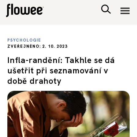
CIVILIZACE
PSYCHOLOGIE
ZVEŘEJNĚNO: 2. 10. 2023
ZDRAVÍ
Infla-randění: Takhle se dá
ušetřit při seznamování v
PSYCHOLOGIE
době drahoty
RODINA A DĚTI
SEX A VZTAHY
PORADNA