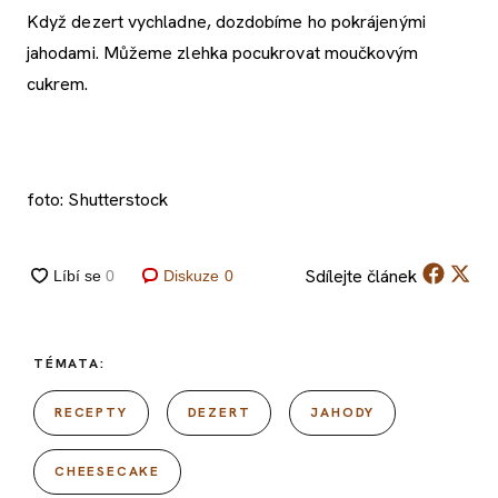
Když dezert vychladne, dozdobíme ho pokrájenými
jahodami. Můžeme zlehka pocukrovat moučkovým
cukrem.
foto: Shutterstock
Sdílejte
článek
Diskuze
0
TÉMATA:
RECEPTY
DEZERT
JAHODY
CHEESECAKE