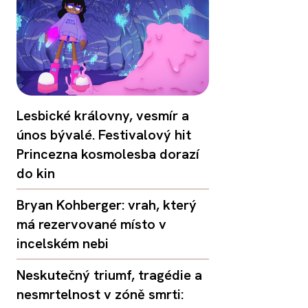
Lesbické královny, vesmír a
únos bývalé. Festivalový hit
Princezna kosmolesba dorazí
do kin
Bryan Kohberger: vrah, který
má rezervované místo v
incelském nebi
Neskutečný triumf, tragédie a
nesmrtelnost v zóně smrti: