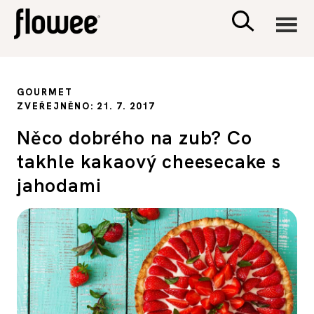
CIVILIZACE
GOURMET
ZVEŘEJNĚNO: 21. 7. 2017
ZDRAVÍ
Něco dobrého na zub? Co
takhle kakaový cheesecake s
PSYCHOLOGIE
jahodami
RODINA A DĚTI
SEX A VZTAHY
PORADNA