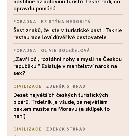
postihne až polovinu turistů. Lékař radí, co
opravdu pomáhá
PORADNA
KRISTÝNA NEDOBITÁ
Šest znaků, že jste v turistické pasti. Takhle
restaurace loví důvěřivé cestovatele
PORADNA
OLIVIE DOLEŽELOVÁ
„Zavři oči, roztáhni nohy a mysli na Českou
republiku.“ Existuje v manželství nárok na
sex?
CIVILIZACE
ZDENĚK STRNAD
Deset největších českých turistických
bizárů. Trdelník je všude, za největším
peklem musíte na Moravu (a sklípek to
není)
CIVILIZACE
ZDENĚK STRNAD