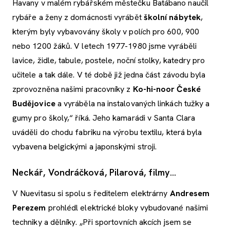
Havany v malém rybářském městečku Batábano naučil
rybáře a ženy z domácnosti vyrábět
školní nábytek
,
kterým byly vybavovány školy v polích pro 600, 900
nebo 1200 žáků. V letech 1977-1980 jsme vyráběli
lavice, židle, tabule, postele, noční stolky, katedry pro
učitele a tak dále. V té době již jedna část závodu byla
zprovozněna našimi pracovníky z
Ko-hi-noor České
Budějovice
a vyráběla na instalovaných linkách tužky a
gumy pro školy,“ říká. Jeho kamarádi v Santa Clara
uváděli do chodu fabriku na výrobu textilu, která byla
vybavena belgickými a japonskými stroji.
Neckář, Vondráčková, Pilarová, filmy...
V Nuevitasu si spolu s ředitelem elektrárny
Andresem
Perezem
prohlédl elektrické bloky vybudované našimi
techniky a dělníky. „Při sportovních akcích jsem se