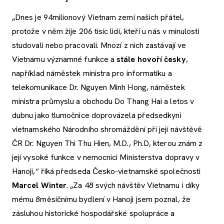
„Dnes je 94milionový Vietnam zemí našich přátel,
protože v něm žije 206 tisíc lidí, kteří u nás v minulosti
studovali nebo pracovali. Mnozí z nich zastávají ve
Vietnamu významné funkce a
stále hovoří česky
,
například náměstek ministra pro informatiku a
telekomunikace Dr. Nguyen Minh Hong, náměstek
ministra průmyslu a obchodu Do Thang Hai a letos v
dubnu jako tlumočnice doprovázela předsedkyni
vietnamského Národního shromáždění při její návštěvě
ČR Dr. Nguyen Thi Thu Hien, M.D., Ph.D, kterou znám z
její vysoké funkce v nemocnici Ministerstva dopravy v
Hanoji,“ říká předseda Česko-vietnamské společnosti
Marcel Winter
. „Za 48 svých návštěv Vietnamu i díky
mému 8měsíčnímu bydlení v Hanoji jsem poznal, že
zásluhou historické hospodářské spolupráce a