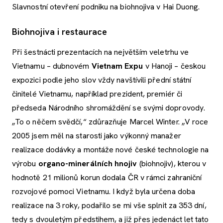
Slavnostní otevření podniku na biohnojiva v Hai Duong.
Biohnojiva i restaurace
Při šestnácti prezentacích na největším veletrhu ve
Vietnamu – dubnovém
Vietnam Expu
v Hanoji – českou
expozici podle jeho slov vždy navštívili přední státní
činitelé Vietnamu, například prezident, premiér či
předseda Národního shromáždění se svými doprovody.
„To o něčem svědčí,“ zdůrazňuje Marcel Winter. „V roce
2005 jsem měl na starosti jako výkonný manažer
realizace dodávky a montáže nové české technologie na
výrobu
organo-minerálních hnojiv
(biohnojiv), kterou v
hodnotě 21 milionů korun dodala ČR v rámci zahraniční
rozvojové pomoci Vietnamu. I když byla určena doba
realizace na 3 roky, podařilo se mi vše splnit za 353 dní,
tedy s dvouletým předstihem, a již přes jedenáct let tato