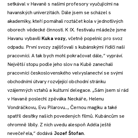
setkával v Havaně s našimi profesory vyučujícími na
havanských univerzitách. Dále jsem se scházel s
akademiky, kteří pomáhali roztáčet kola v jednotlivých
oborech vědecké činnosti. K IX. festivalu mládeže jsme
Havanu vybavili
Kuka vozy
, včetně popelnic pro svoz
odpadu. První svozy zajišťovali s kubánskými řidiči naši
pracovníci. A tak bych mohl pokračovat dále,“ vypráví.
Největší stopu podle jeho slov na Kubě zanechali
pracovníci československého velvyslanectví se svými
obchodními útvary rozvíjející obchodní stránku
vzájemných vztahů a kulturní delegace. „Sám jsem si rád
v Havaně poslechl zpěváka Neckáře, Helenu
Vondráčkovu, Evu Pilarovu..., Černou magiku a také
spatřil desítky našich povedených filmů. Kubáncům se
ohromně líbily. Z nich uvedu alespoň Adéla ještě
nevečeřela,“ dodává
Jozef Štofan
.