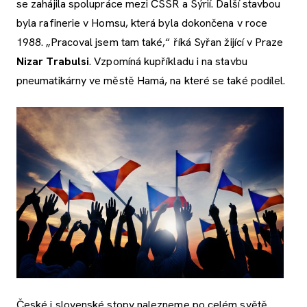
se zahájila spolupráce mezi ČSSR a Sýrií. Další stavbou
byla rafinerie v Homsu, která byla dokončena v roce
1988. „Pracoval jsem tam také,“ říká Syřan žijící v Praze
Nizar Trabulsi
. Vzpomíná kupříkladu i na stavbu
pneumatikárny ve městě Hamá, na které se také podílel.
České i slovenské stopy nalezneme po celém světě.