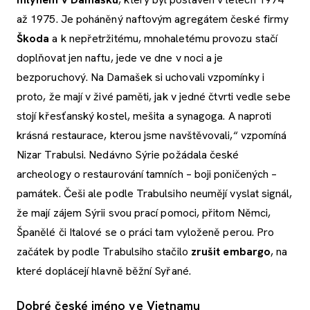
až 1975. Je poháněný naftovým agregátem české firmy
Škoda
a k nepřetržitému, mnohaletému provozu stačí
doplňovat jen naftu, jede ve dne v noci a je
bezporuchový. Na Damašek si uchovali vzpomínky i
proto, že mají v živé paměti, jak v jedné čtvrti vedle sebe
stojí křesťanský kostel, mešita a synagoga. A naproti
krásná restaurace, kterou jsme navštěvovali,“ vzpomíná
Nizar Trabulsi. Nedávno Sýrie požádala české
archeology o restaurování tamních – boji poničených –
památek. Češi ale podle Trabulsiho neumějí vyslat signál,
že mají zájem Sýrii svou prací pomoci, přitom Němci,
Španělé či Italové se o práci tam vyloženě perou. Pro
začátek by podle Trabulsiho stačilo
zrušit embargo
, na
které doplácejí hlavně běžní Syřané.
Dobré české jméno ve Vietnamu