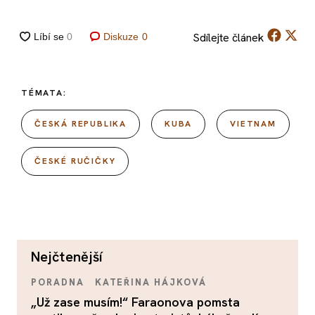
Sdílejte
článek
Diskuze
0
TÉMATA:
ČESKÁ REPUBLIKA
KUBA
VIETNAM
ČESKÉ RUČIČKY
nejčtenější
PORADNA
KATEŘINA HÁJKOVÁ
„Už zase musím!“ Faraonova pomsta