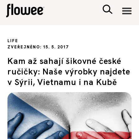
CIVILIZACE
LIFE
ZVEŘEJNĚNO: 15. 5. 2017
ZDRAVÍ
Kam až sahají šikovné české
ručičky: Naše výrobky najdete
PSYCHOLOGIE
v Sýrii, Vietnamu i na Kubě
RODINA A DĚTI
SEX A VZTAHY
PORADNA