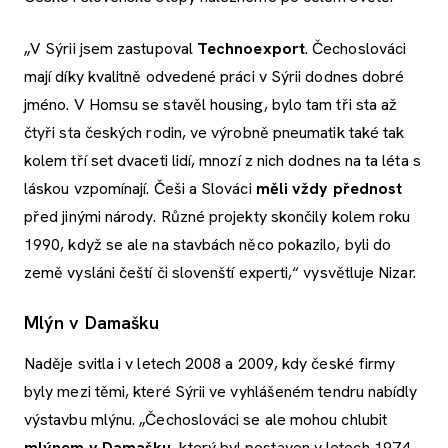
„V Sýrii jsem zastupoval
Technoexport
. Čechoslováci
mají díky kvalitně odvedené práci v Sýrii dodnes dobré
jméno. V Homsu se stavěl housing, bylo tam tři sta až
čtyři sta českých rodin, ve výrobně pneumatik také tak
kolem tří set dvaceti lidí, mnozí z nich dodnes na ta léta s
láskou vzpomínají. Češi a Slováci
měli vždy přednost
před jinými národy. Různé projekty skončily kolem roku
1990, když se ale na stavbách něco pokazilo, byli do
země vysláni čeští či slovenští experti,“ vysvětluje Nizar.
Mlýn v Damašku
Naděje svitla i v letech 2008 a 2009, kdy české firmy
byly mezi těmi, které Sýrii ve vyhlášeném tendru nabídly
výstavbu mlýnu. „Čechoslováci se ale mohou chlubit
mlýnem v Damašku
, který byl postaven v letech 1974