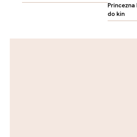
Princezna
do kin