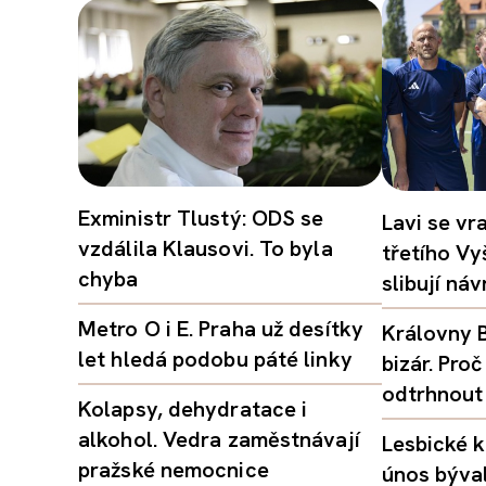
Exministr Tlustý: ODS se
Lavi se vr
vzdálila Klausovi. To byla
třetího Vy
chyba
slibují ná
Metro O i E. Praha už desítky
Královny B
let hledá podobu páté linky
bizár. Pr
odtrhnout
Kolapsy, dehydratace i
alkohol. Vedra zaměstnávají
Lesbické k
pražské nemocnice
únos býval