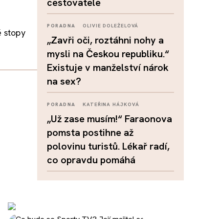
cestovatele
PORADNA
OLIVIE DOLEŽELOVÁ
é stopy
„Zavři oči, roztáhni nohy a
mysli na Českou republiku.“
Existuje v manželství nárok
na sex?
PORADNA
KATEŘINA HÁJKOVÁ
„Už zase musím!“ Faraonova
pomsta postihne až
polovinu turistů. Lékař radí,
co opravdu pomáhá