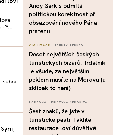
di loví
Andy Serkis odmítá
politickou korektnost při
ologa
obsazování nového Pána
í“...
prstenů
CIVILIZACE
ZDENĚK STRNAD
Deset největších českých
turistických bizárů. Trdelník
je všude, za největším
peklem musíte na Moravu (a
zi sebou
sklípek to není)
PORADNA
KRISTÝNA NEDOBITÁ
Šest znaků, že jste v
turistické pasti. Takhle
restaurace loví důvěřivé
Sýrii,