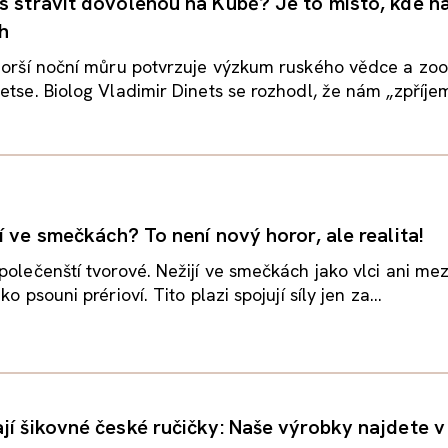
s strávit dovolenou na Kubě? Je to místo, kde ha
h
jhorší noční můru potvrzuje výzkum ruského vědce a zo
etse. Biolog Vladimir Dinets se rozhodl, že nám „zpříjemn
í ve smečkách? To není nový horor, ale realita!
polečenští tvorové. Nežijí ve smečkách jako vlci ani me
ko psouni prérioví. Tito plazi spojují síly jen za...
jí šikovné české ručičky: Naše výrobky najdete v 