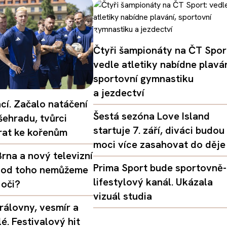
Čtyři šampionáty na ČT Spor
vedle atletiky nabídne plaván
sportovní gymnastiku
a jezdectví
ací. Začalo natáčení
Šestá sezóna Love Island
šehradu, tvůrci
startuje 7. září, diváci budou
vrat ke kořenům
moci více zasahovat do děje
rna a nový televizní
Prima Sport bude sportovně-
oč od toho nemůžeme
lifestylový kanál. Ukázala
 oči?
vizuál studia
rálovny, vesmír a
é. Festivalový hit