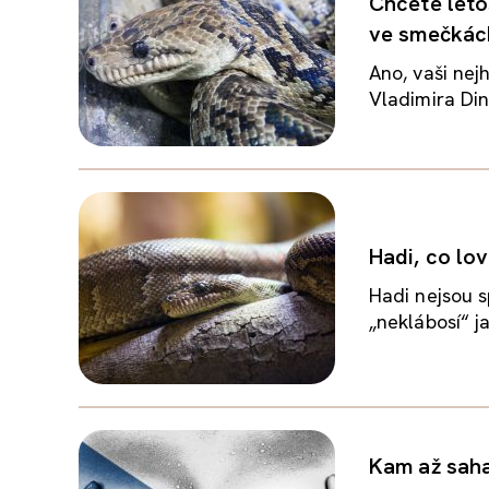
Chcete leto
ve smečkác
Ano, vaši ne
Vladimira Din
Hadi, co lov
Hadi nejsou s
„neklábosí“ ja
Kam až saha