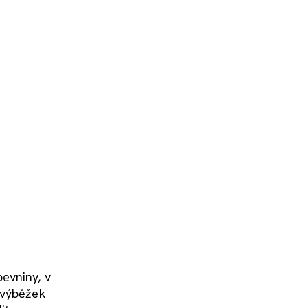
evniny, v
í výběžek