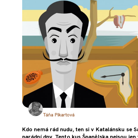
Táňa Pikartová
Kdo nemá rád nudu, ten si v Katalánsku se 
parádní dny. Tento kus Španělska nejsou jen