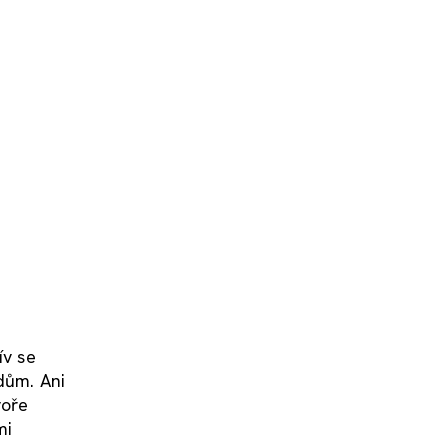
ív se
 dům. Ani
voře
mi