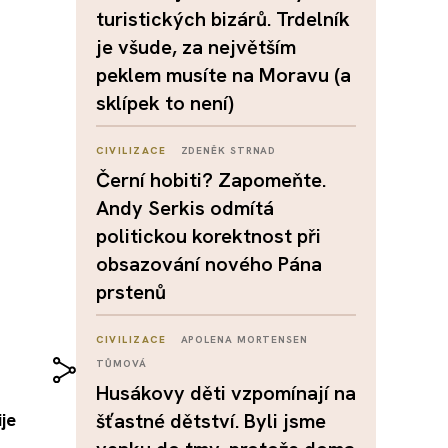
turistických bizárů. Trdelník
je všude, za největším
peklem musíte na Moravu (a
sklípek to není)
CIVILIZACE
ZDENĚK STRNAD
Černí hobiti? Zapomeňte.
Andy Serkis odmítá
politickou korektnost při
obsazování nového Pána
prstenů
CIVILIZACE
APOLENA MORTENSEN
TŮMOVÁ
Husákovy děti vzpomínají na
je
šťastné dětství. Byli jsme