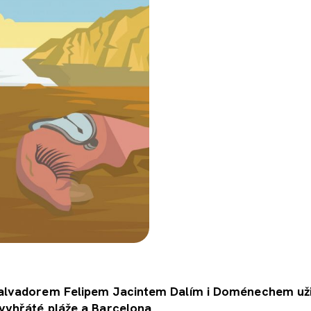
Salvadorem Felipem Jacintem Dalím i Doménechem uži
 vyhřáté pláže a Barcelona.