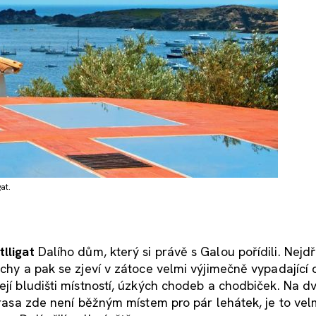
at.
tlligat
Dalího dům, který si právě s Galou pořídili. Nejdř
echy a pak se zjeví v zátoce velmi výjimečně vypadající
ejí bludišti místností, úzkých chodeb a chodbiček. Na d
terasa zde není běžným místem pro pár lehátek, je to vel