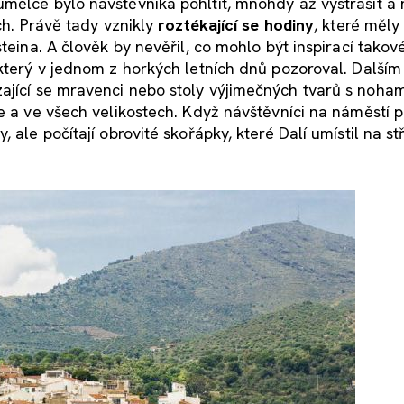
mělce bylo návštěvníka pohltit, mnohdy až vystrašit a
ch. Právě tady vznikly
roztékající se hodiny
, které měly
steina. A člověk by nevěřil, co mohlo být inspirací tako
 který v jednom z horkých letních dnů pozoroval. Dalším
ézající se mravenci nebo stoly výjimečných tvarů s noham
de a ve všech velikostech. Když návštěvníci na náměstí 
 ale počítají obrovité skořápky, které Dalí umístil na s