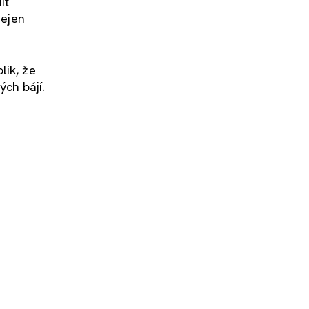
it
nejen
lik, že
ch bájí.