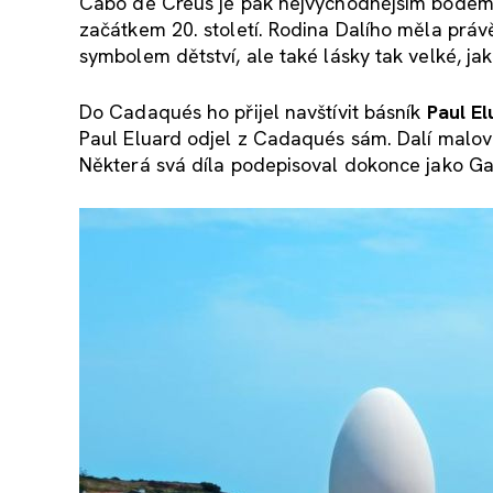
Cabo de Creus je pak nejvýchodnějším bodem P
začátkem 20. století. Rodina Dalího měla právě 
symbolem dětství, ale také lásky tak velké, ja
Do Cadaqués ho přijel navštívit básník
Paul El
Paul Eluard odjel z Cadaqués sám. Dalí malov
Některá svá díla podepisoval dokonce jako Ga