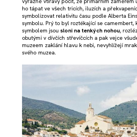
výrazně vtíravý pocit, že primárním záměrem u
ho tápat ve všech tricích, iluzích a překvapení
symbolizovat relativitu času podle Alberta Ein
symbolu. Prý to byl roztékající se camembert,
symbolem jsou
sloni na tenkých nohou
, rozl
obutými v dívčích střevíčcích a pak vejce všu
muzeem zaklání hlavu k nebi, nevyhlížejí mraky,
svého muzea.