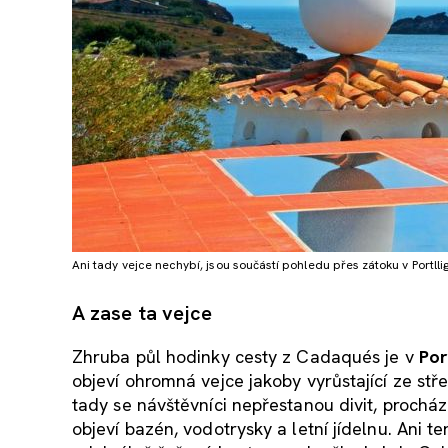
Ani tady vejce nechybí, jsou součástí pohledu přes zátoku v Portllig
A zase ta vejce
Zhruba půl hodinky cesty z Cadaqués je v
Por
objeví ohromná vejce jakoby vyrůstající ze stř
tady se návštěvníci nepřestanou divit, procház
objeví bazén, vodotrysky a letní jídelnu. Ani 