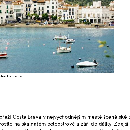
odou kouzelné.
obřeží Costa Brava v nejvýchodnějším městě španělské p
yrostlo na skalnatém poloostrově a září do dálky. Zdejš