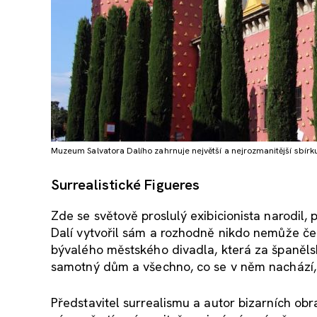
Muzeum Salvatora Dalího zahrnuje největší a nejrozmanitější sbírku j
Surrealistické Figueres
Zde se světově proslulý exibicionista narodil,
Dalí vytvořil sám a rozhodně nikdo nemůže ček
bývalého městského divadla, která za španělsk
samotný dům a všechno, co se v něm nachází, 
Představitel surrealismu a autor bizarních ob