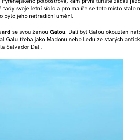
yrenejského poloostrova, kam první turisté začali jezd
tady svoje letní sídlo a pro malíře se toto místo stalo 
ko bylo jeho netradiční umění.
uard
se svou ženou
Galou
. Dalí byl Galou okouzlen nato
al Galu třeba jako Madonu nebo Ledu ze starých antický
la Salvador Dalí.