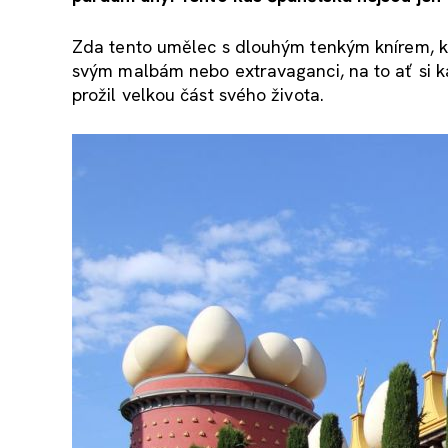
Zda tento umělec s dlouhým tenkým knírem, kte
svým malbám nebo extravaganci, na to ať si 
prožil velkou část svého života.