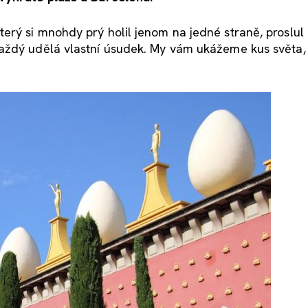
rý si mnohdy prý holil jenom na jedné straně, proslul 
každý udělá vlastní úsudek. My vám ukážeme kus světa,