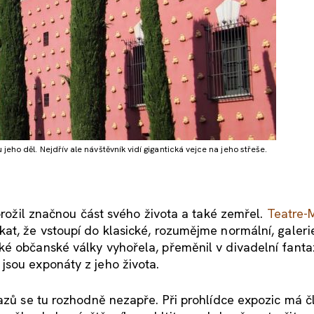
eho děl. Nejdřív ale návštěvník vidí gigantická vejce na jeho střeše.
 prožil značnou část svého života a také zemřel.
Teatre-
at, že vstoupí do klasické, rozumějme normální, galeri
é občanské války vyhořela, přeměnil v divadelní fantaz
jsou exponáty z jeho života.
razů se tu rozhodně nezapře. Při prohlídce expozic má č