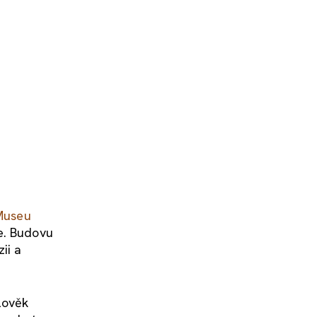
Museu
e. Budovu
ii a
lověk