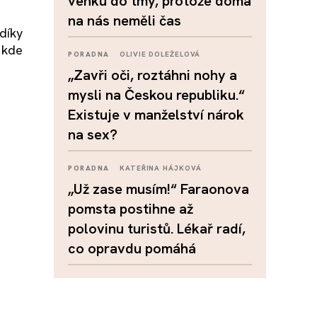
venku do tmy, protože doma
na nás neměli čas
díky
 kde
PORADNA
OLIVIE DOLEŽELOVÁ
„Zavři oči, roztáhni nohy a
mysli na Českou republiku.“
Existuje v manželství nárok
na sex?
PORADNA
KATEŘINA HÁJKOVÁ
„Už zase musím!“ Faraonova
pomsta postihne až
polovinu turistů. Lékař radí,
co opravdu pomáhá