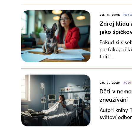
23. 8. 2025
PSYC
Zdroj klidu 
jako špičko
Pokud si s se
parťáka, dělá
totiž...
28. 7. 2025
RODI
Děti v nemo
zneužívání
Autoři knihy 
světoví odbor