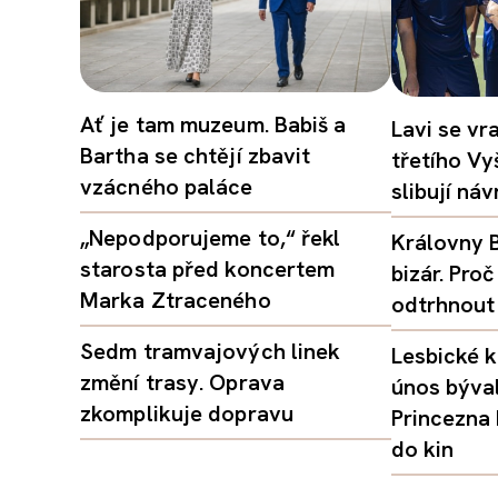
Ať je tam muzeum. Babiš a
Lavi se vr
Bartha se chtějí zbavit
třetího Vy
vzácného paláce
slibují ná
„Nepodporujeme to,“ řekl
Královny B
starosta před koncertem
bizár. Pr
Marka Ztraceného
odtrhnout
Sedm tramvajových linek
Lesbické k
změní trasy. Oprava
únos býval
zkomplikuje dopravu
Princezna
do kin