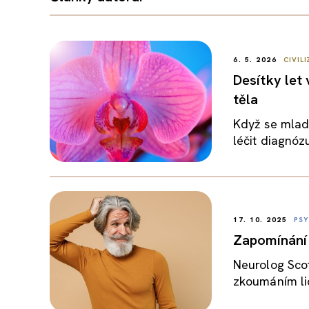
6. 5. 2026
CIVIL
Desítky let
těla
Když se mladý
léčit diagnózu
17. 10. 2025
PS
Zapomínání 
Neurolog Scot
zkoumáním lid