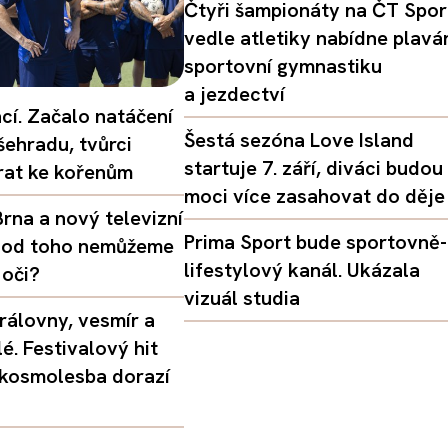
Čtyři šampionáty na ČT Spor
vedle atletiky nabídne plaván
sportovní gymnastiku
a jezdectví
ací. Začalo natáčení
Šestá sezóna Love Island
šehradu, tvůrci
startuje 7. září, diváci budou
vrat ke kořenům
moci více zasahovat do děje
rna a nový televizní
Prima Sport bude sportovně-
oč od toho nemůžeme
lifestylový kanál. Ukázala
 oči?
vizuál studia
rálovny, vesmír a
é. Festivalový hit
 kosmolesba dorazí