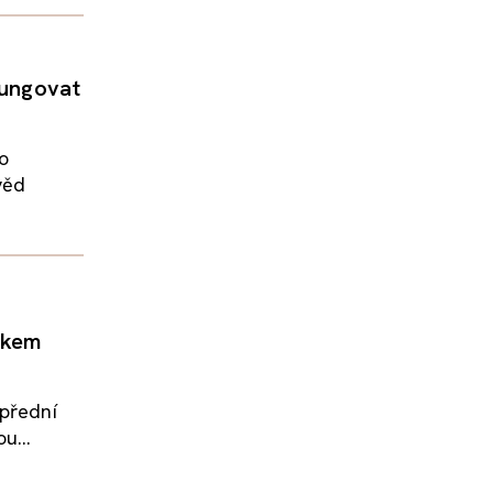
fungovat
o
věd
tkem
 přední
u...