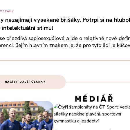
 VZTAHY
y nezajímají vysekané břišáky. Potrpí si na hlubo
 intelektuální stimul
se přezdívá sapiosexuálové a jde o relativně nově def
renci. Jejím hlavním znakem je, že pro tyto lidi je klíčov
NAČÍST DALŠÍ ČLÁNKY