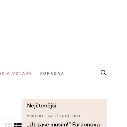
EX A VZTAHY
PORADNA
nejčtenější
PORADNA
KATEŘINA HÁJKOVÁ
„Už zase musím!“ Faraonova