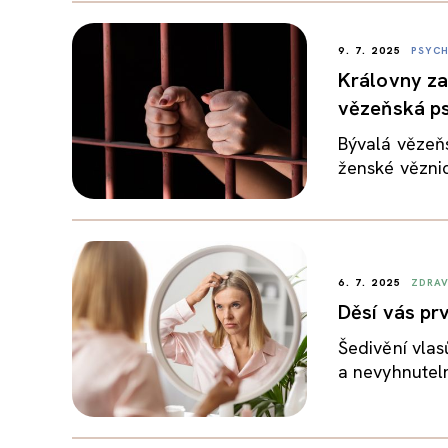
9. 7. 2025
PSYCH
Královny za 
vězeňská p
Bývalá vězeň
ženské věznic
6. 7. 2025
ZDRAV
Děsí vás prv
Šedivění vlas
a nevyhnuteln