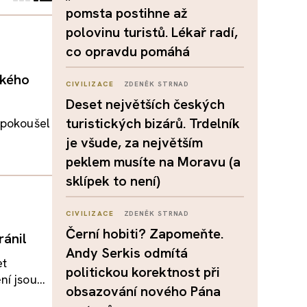
pomsta postihne až
polovinu turistů. Lékař radí,
co opravdu pomáhá
ského
CIVILIZACE
ZDENĚK STRNAD
Deset největších českých
turistických bizárů. Trdelník
 pokoušel
je všude, za největším
peklem musíte na Moravu (a
sklípek to není)
CIVILIZACE
ZDENĚK STRNAD
Černí hobiti? Zapomeňte.
ránil
Andy Serkis odmítá
et
politickou korektnost při
í jsou...
obsazování nového Pána