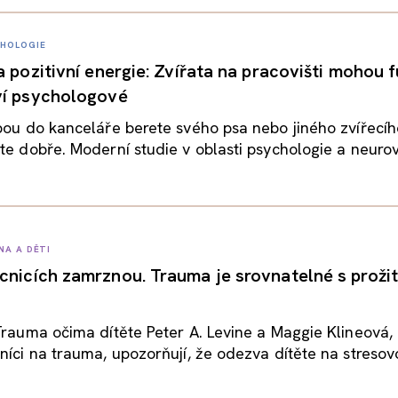
HOLOGIE
a pozitivní energie: Zvířata na pracovišti mohou 
ví psychologové
bou do kanceláře berete svého psa nebo jiného zvířecíh
te dobře. Moderní studie v oblasti psychologie a neuro
NA A DĚTI
cnicích zamrznou. Trauma je srovnatelné s proži
Trauma očima dítěte Peter A. Levine a Maggie Klineová,
níci na trauma, upozorňují, že odezva dítěte na stresovo