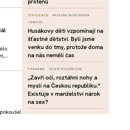
prstenů
CIVILIZACE
APOLENA MORTENSEN
TŮMOVÁ
dál
Husákovy děti vzpomínají na
šťastné dětství. Byli jsme
venku do tmy, protože doma
mělo
na nás neměli čas
,...
PORADNA
OLIVIE DOLEŽELOVÁ
„Zavři oči, roztáhni nohy a
mysli na Českou republiku.“
Existuje v manželství nárok
na sex?
 pokoušel