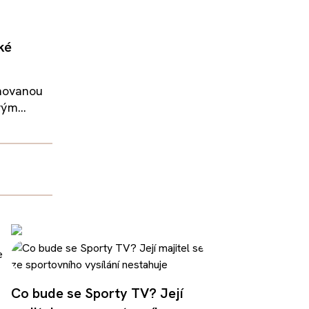
ké
inovanou
ým...
Co bude se Sporty TV? Její