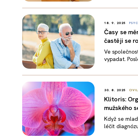
18. 9. 2025
PSYC
Časy se mění
častěji se r
Ve společnost
vypadat. Posl
30. 8. 2025
CIVI
Klitoris: O
mužského s
Když se mladý
léčit diagnózu