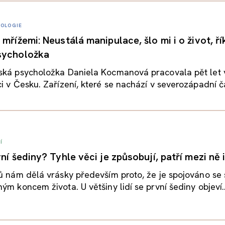
OLOGIE
mřížemi: Neustálá manipulace, šlo mi i o život, ří
sycholožka
ská psycholožka Daniela Kocmanová pracovala pět let v
i v Česku. Zařízení, které se nachází v severozápadní čás
Í
ní šediny? Tyhle věci je způsobují, patří mezi ně i
ů nám dělá vrásky především proto, že je spojováno se 
ým koncem života. U většiny lidí se první šediny objeví..