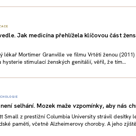
IZACE
 vedle. Jak medicína přehlížela klíčovou část žen
 lékař Mortimer Granville ve filmu Vrtěti ženou (2011)
 hysterie stimulací ženských genitálií, věřil, že tím...
YCHOLOGIE
není selhání. Mozek maže vzpomínky, aby nás ch
t Small z prestižní Columbia University strávil desítky l
ské paměti, včetně Alzheimerovy choroby. A jeho zjištěn