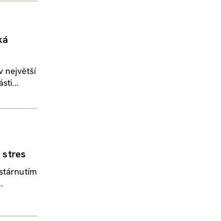
ká
 největší
ti...
 stres
stárnutím
.