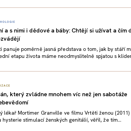
HOLOGIE
 a s nimi i dědové a báby: Chtějí si užívat a čím 
ozvádějí
i panuje poměrně jasná představa o tom, jak by stáří 
ední etapu života máme neodmyslitelně spjatou s klidem
LIZACE
rgán, který zvládne mnohem víc než jen sabotáže
ebevědomí
 lékař Mortimer Granville ve filmu Vrtěti ženou (2011)
 hysterie stimulací ženských genitálií, věřil, že tím...