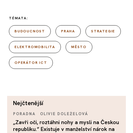
TÉMATA:
BUDOUCNOST
PRAHA
STRATEGIE
ELEKTROMOBILITA
MĚSTO
OPERÁTOR ICT
nejčtenější
PORADNA
OLIVIE DOLEŽELOVÁ
„Zavři oči, roztáhni nohy a mysli na Českou
republiku.“ Existuje v manželství nárok na