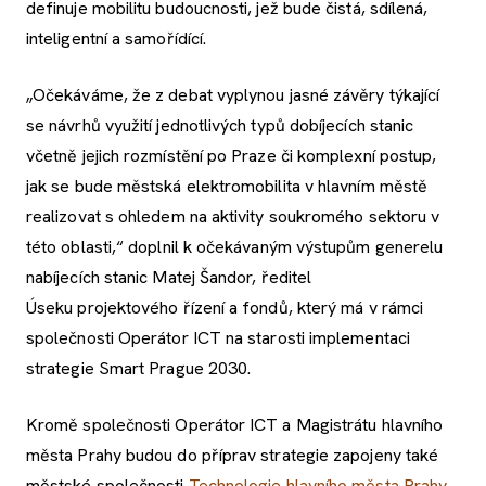
definuje mobilitu budoucnosti, jež bude čistá, sdílená,
inteligentní a samořídící.
„Očekáváme, že z debat vyplynou jasné závěry týkající
se návrhů využití jednotlivých typů dobíjecích stanic
včetně jejich rozmístění po Praze či komplexní postup,
jak se bude městská elektromobilita v hlavním městě
realizovat s ohledem na aktivity soukromého sektoru v
této oblasti,“ doplnil k očekávaným výstupům generelu
nabíjecích stanic Matej Šandor, ředitel
Úseku projektového řízení a fondů, který má v rámci
společnosti Operátor ICT na starosti implementaci
strategie Smart Prague 2030.
Kromě společnosti Operátor ICT a Magistrátu hlavního
města Prahy budou do příprav strategie zapojeny také
městské společnosti
Technologie hlavního města Prahy
,