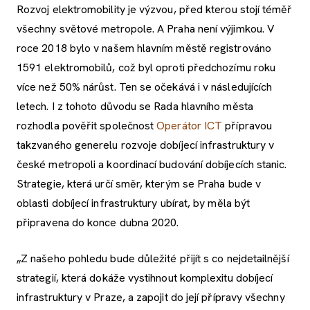
Rozvoj elektromobility je výzvou, před kterou stojí téměř
všechny světové metropole. A Praha není výjimkou. V
roce 2018 bylo v našem hlavním městě registrováno
1591 elektromobilů, což byl oproti předchozímu roku
více než 50% nárůst. Ten se očekává i v následujících
letech. I z tohoto důvodu se Rada hlavního města
rozhodla pověřit společnost
Operátor ICT
přípravou
takzvaného generelu rozvoje dobíjecí infrastruktury v
české metropoli a koordinací budování dobíjecích stanic.
Strategie, která určí směr, kterým se Praha bude v
oblasti dobíjecí infrastruktury ubírat, by měla být
připravena do konce dubna 2020.
„Z našeho pohledu bude důležité přijít s co nejdetailnější
strategií, která dokáže vystihnout komplexitu dobíjecí
infrastruktury v Praze, a zapojit do její přípravy všechny