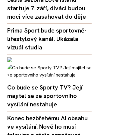
startuje 7. září, diváci budou
moci více zasahovat do děje
Prima Sport bude sportovně-
lifestylový kanál. Ukázala
vizuál studia
Co bude se Sporty TV? Její
majitel se ze sportovního
vysílání nestahuje
Konec bezbřehému AI obsahu
ve vysílání. Nově ho musí
televize a rádia označovat