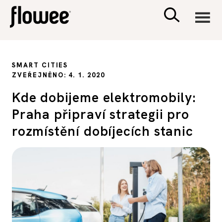
CIVILIZACE
SMART CITIES
ZVEŘEJNĚNO: 4. 1. 2020
ZDRAVÍ
Kde dobijeme elektromobily:
Praha připraví strategii pro
PSYCHOLOGIE
rozmístění dobíjecích stanic
RODINA A DĚTI
SEX A VZTAHY
PORADNA