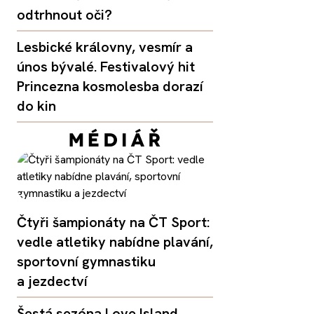
odtrhnout oči?
Lesbické královny, vesmír a
únos bývalé. Festivalový hit
Princezna kosmolesba dorazí
do kin
Čtyři šampionáty na ČT Sport:
vedle atletiky nabídne plavání,
sportovní gymnastiku
a jezdectví
Šestá sezóna Love Island