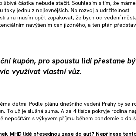
to líbivá částka nebude stačit. Souhlasím s tím, že máme
u taky jednu z nejlevnějších. Na rozvoj a udržitelnost
u stranu musím opět zopakovat, že bych od vedení města
tenciálním navýšením cen jízdného, a ten plán představ
ční kupón, pro spoustu lidí přestane bý
íc využívat vlastní vůz.
věma dětmi. Podle plánu dnešního vedení Prahy by se r
n. To už je slušná suma. A za 4 tisíce pokryje rodina na
ště nepočítám s výkyvem příjmu během pandemie a další
zdenek MHD lidé přesednou zase do aut? Nepřinese tent