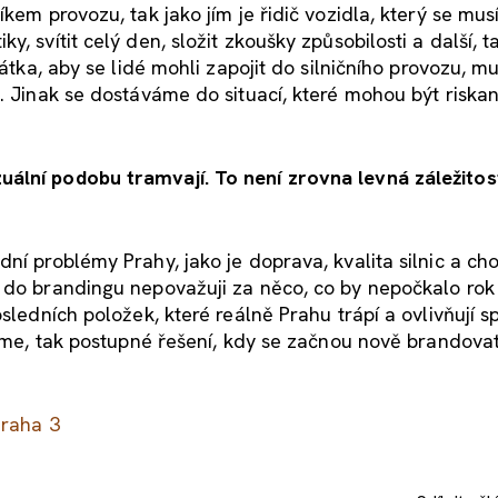
kem provozu, tak jako jím je řidič vozidla, který se mus
, svítit celý den, složit zkoušky způsobilosti a další, t
rátka, aby se lidé mohli zapojit do silničního provozu, mu
. Jinak se dostáváme do situací, které mohou být riskan
lní podobu tramvají. To není zrovna levná záležitos
ní problémy Prahy, jako je doprava, kvalita silnic a ch
i do brandingu nepovažuji za něco, co by nepočkalo ro
osledních položek, které reálně Prahu trápí a ovlivňují 
upíme, tak postupné řešení, kdy se začnou nově brandova
Praha 3