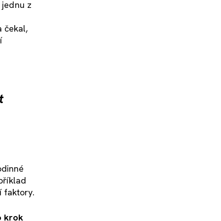
 jednu z
 čekal,
í
t
odinné
příklad
 faktory.
o krok