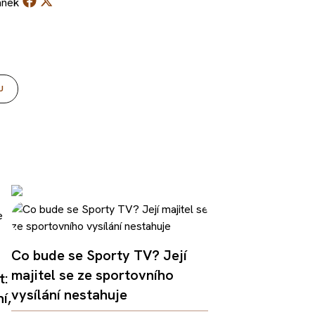
ánek
U
Co bude se Sporty TV? Její
majitel se ze sportovního
t:
vysílání nestahuje
í,