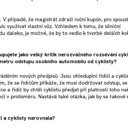
V případě, že magistrát zdraží roční kupón, pro spoustu
c využívat vlastní vůz. Vzhledem k tomu, že silniční
du daleko, je možné, že by to vedlo k tvorbě delších ko
pujete jako velký kritik nerozvážného rozsévání cy
h 1,5 metru odstupu osobního automobilu od cyklisty?
áděním nových předpisů. Jsou ohleduplní řidiči a cykli
Tím, že se řidičům přikáže, že musí dodržovat odstup, se
 a řidič by chtěl cyklistu předjet při platnosti toho nař
čí v protisměru. Nastává také otázka, jak by se takové 
̌i a cyklisty narovnala?