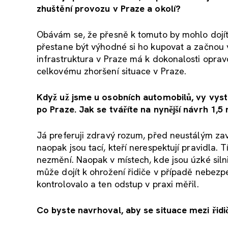
zhuštění provozu v Praze a okolí?
Obávám se, že přesně k tomuto by mohlo dojít. 
přestane být výhodné si ho kupovat a začnou ví
infrastruktura v Praze má k dokonalosti oprav
celkovému zhoršení situace v Praze.
Když už jsme u osobních automobilů, vy vystu
po Praze. Jak se tváříte na nynější návr
Já preferuji zdravý rozum, před neustálým zav
naopak jsou tací, kteří nerespektují pravidla. 
nezmění. Naopak v místech, kde jsou úzké silnice
může dojít k ohrožení řidiče v případě nebezpe
kontrolovalo a ten odstup v praxi měřil.
Co byste navrhoval, aby se situace mezi řidic