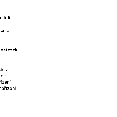
 lidí
lon a
klostezek
sté a
 nic
ízení,
nařízení