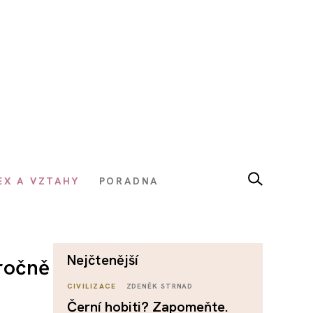
EX A VZTAHY
PORADNA
nejčtenější
ročně
CIVILIZACE
ZDENĚK STRNAD
Černí hobiti? Zapomeňte.