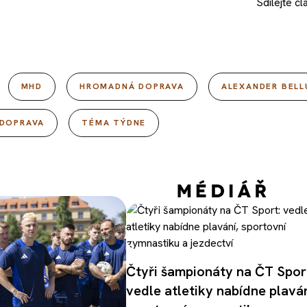
Sdílejte
čl
MHD
HROMADNÁ DOPRAVA
ALEXANDER BELL
DOPRAVA
TÉMA TÝDNE
Čtyři šampionáty na ČT Spor
vedle atletiky nabídne plaván