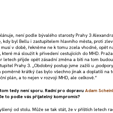
ánuje, není podle bývalého starosty Prahy 3 Alexandra
 kdy byl Bellu i zastupitelem hlavního města, proti zle
 musí v době, řekněme ne k tomu zcela vhodné, opět n
které má sloužit k přivedení cestujících do MHD. Praž
ár letech přijde opět zásadní změna a biti na tom budou
stupitel Prahy 3. „Obdobný postup jsme zažili u ,podpory
a poměrně krátký čas bylo všechno jinak a doplatili na t
ní plán, a to nejen v rozvoji MHD, ale celkově.“
 tom tedy není sporu. Radní pro dopravu
Adam Schein
 Je to podle vás přijatelný kompromis?
lený od stolu. Může se tak stát, že v příštích letech ra