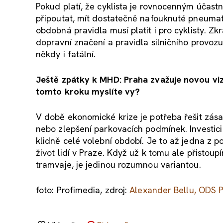
Pokud platí, že cyklista je rovnocenným účastní
připoutat, mít dostatečně nafouknuté pneumatiky
obdobná pravidla musí platit i pro cyklisty. Zk
dopravní značení a pravidla silničního provozu
někdy i fatální.
Ještě zpátky k MHD: Praha zvažuje novou vizuá
tomto kroku myslíte vy?
V době ekonomické krize je potřeba řešit zásad
nebo zlepšení parkovacích podmínek. Investic
klidně celé volební období. Je to až jedna z p
život lidí v Praze. Když už k tomu ale přisto
tramvaje, je jedinou rozumnou variantou.
foto: Profimedia, zdroj:
Alexander Bellu, ODS 