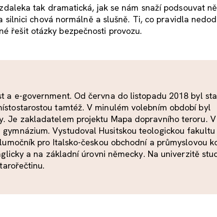
ní zdaleka tak dramatická, jak se nám snaží podsouvat ně
 na silnici chová normálně a slušně. Ti, co pravidla nedodr
né řešit otázky bezpečnosti provozu.
st a e-government. Od června do listopadu 2018 byl st
místostarostou tamtéž. V minulém volebním období byl
y. Je zakladatelem projektu Mapa dopravního teroru. V
é gymnázium. Vystudoval Husitskou teologickou fakultu
 tlumočník pro Italsko-českou obchodní a průmyslovou 
anglicky a na základní úrovni německy. Na univerzitě stu
starořečtinu.