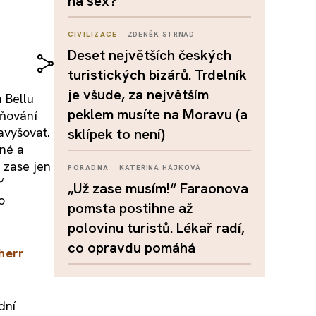
na sex?
CIVILIZACE
ZDENĚK STRNAD
Deset největších českých
turistických bizárů. Trdelník
je všude, za největším
 Bellu
peklem musíte na Moravu (a
vňování
avyšovat.
sklípek to není)
ané a
 zase jen
PORADNA
KATEŘINA HÁJKOVÁ
‘
„Už zase musím!“ Faraonova
o
pomsta postihne až
polovinu turistů. Lékař radí,
co opravdu pomáhá
herr
dní