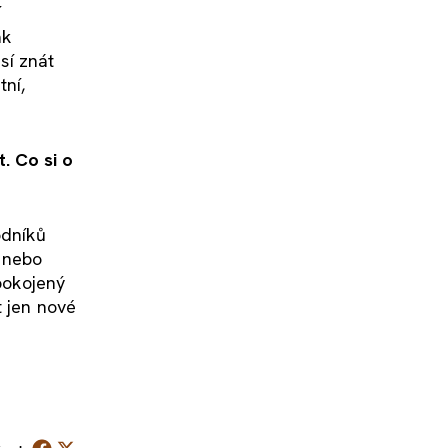
í
ak
sí znát
tní,
t. Co si o
odníků
k nebo
spokojený
t jen nové