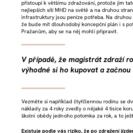
přistoupí k většímu zdražování, protože jim ta
nejlepších sítí MHD na světě a na druhou stran
infrastruktury jsou peníze potřeba. Na druho
že bude mít dlouhodobý koncepční plán i s po
Pražanům, aby se na něj mohli připravit.
V případě, že magistrát zdraží ro
výhodné si ho kupovat a začnou v
Vezměte si například čtyřčlennou rodinu se d
náklady za 4 roky zvedly o nějaké 4 tisíce koru
školní obědy jednoho potomka za rok, a to je
Existuje podle vás riziko, že po zdražení jí