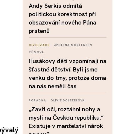
Andy Serkis odmítá
politickou korektnost při
obsazování nového Pána
prstenů
CIVILIZACE
APOLENA MORTENSEN
TŮMOVÁ
Husákovy děti vzpomínají na
šťastné dětství. Byli jsme
venku do tmy, protože doma
na nás neměli čas
PORADNA
OLIVIE DOLEŽELOVÁ
„Zavři oči, roztáhni nohy a
mysli na Českou republiku.“
Existuje v manželství nárok
bývalý