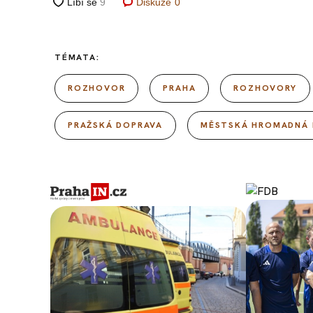
Diskuze
0
TÉMATA:
ROZHOVOR
PRAHA
ROZHOVORY
PRAŽSKÁ DOPRAVA
MĚSTSKÁ HROMADNÁ 