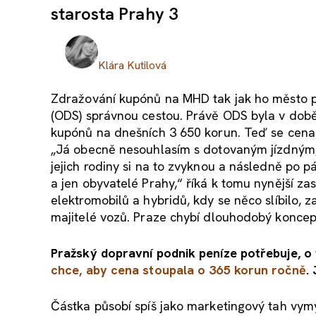
starosta Prahy 3
Klára Kutilová
Zdražování kupónů na MHD tak jak ho město pl
(ODS) správnou cestou. Právě ODS byla v době,
kupónů na dnešních 3 650 korun. Teď se cena
„Já obecně nesouhlasím s dotovaným jízdným, 
jejich rodiny si na to zvyknou a následně po p
a jen obyvatelé Prahy,“ říká k tomu nynější za
elektromobilů a hybridů, kdy se něco slíbilo, z
majitelé vozů. Praze chybí dlouhodobý koncepč
Pražský dopravní podnik peníze potřebuje, o
chce, aby cena stoupala o 365 korun ročně
.
Částka působí spíš jako marketingový tah vymyš