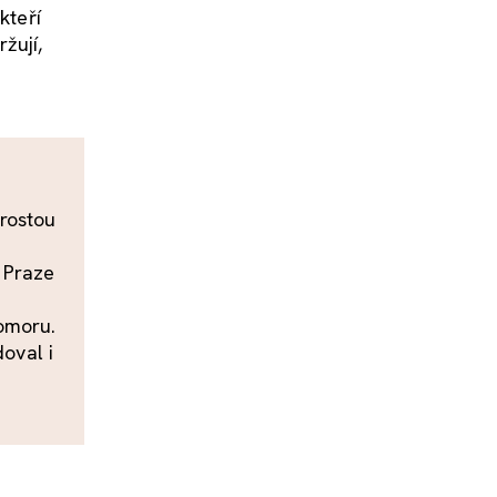
kteří
žují,
arostou
 Praze
komoru.
doval i