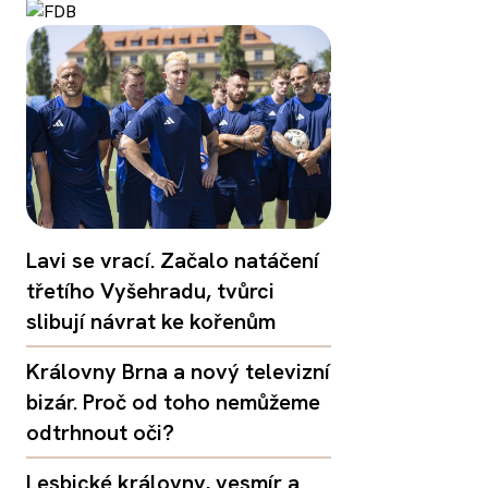
Lavi se vrací. Začalo natáčení
třetího Vyšehradu, tvůrci
slibují návrat ke kořenům
Královny Brna a nový televizní
bizár. Proč od toho nemůžeme
odtrhnout oči?
Lesbické královny, vesmír a