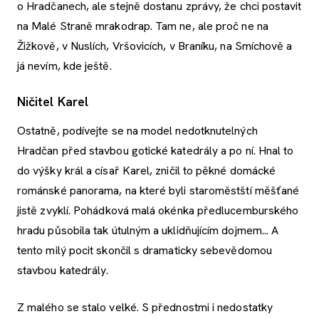
o Hradčanech, ale stejně dostanu zprávy, že chci postavit
na Malé Straně mrakodrap. Tam ne, ale proč ne na
Žižkově, v Nuslích, Vršovicích, v Braníku, na Smíchově a
já nevím, kde ještě.
Ničitel Karel
Ostatně, podívejte se na model nedotknutelných
Hradčan před stavbou gotické katedrály a po ní. Hnal to
do výšky král a císař Karel, zničil to pěkné domácké
románské panorama, na které byli staroměstští měšťané
jistě zvyklí. Pohádková malá okénka předlucemburského
hradu působila tak útulným a uklidňujícím dojmem... A
tento milý pocit skončil s dramaticky sebevědomou
stavbou katedrály.
Z malého se stalo velké. S přednostmi i nedostatky