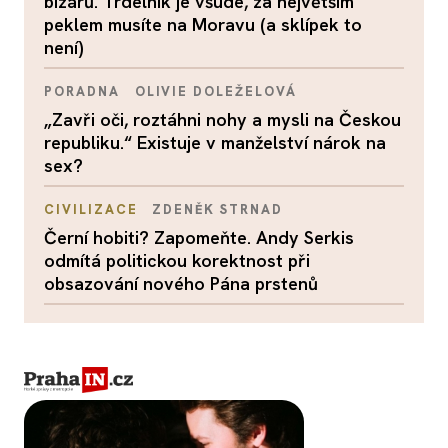
bizárů. Trdelník je všude, za největším
peklem musíte na Moravu (a sklípek to
není)
PORADNA
OLIVIE DOLEŽELOVÁ
„Zavři oči, roztáhni nohy a mysli na Českou
republiku.“ Existuje v manželství nárok na
sex?
CIVILIZACE
ZDENĚK STRNAD
Černí hobiti? Zapomeňte. Andy Serkis
odmítá politickou korektnost při
obsazování nového Pána prstenů