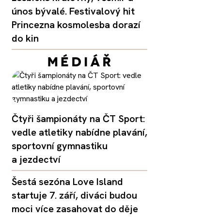
únos bývalé. Festivalový hit
Princezna kosmolesba dorazí
do kin
Čtyři šampionáty na ČT Sport:
vedle atletiky nabídne plavání,
sportovní gymnastiku
a jezdectví
Šestá sezóna Love Island
startuje 7. září, diváci budou
moci více zasahovat do děje