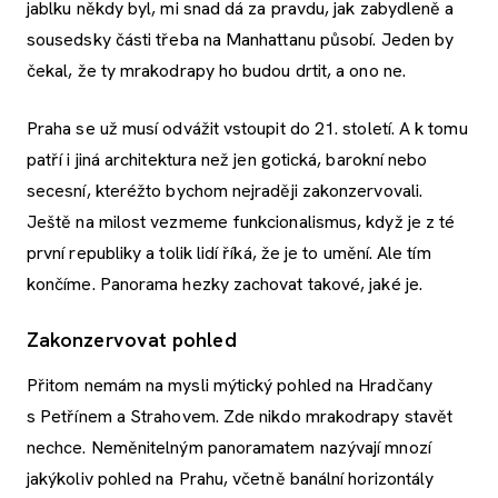
jablku někdy byl, mi snad dá za pravdu, jak zabydleně a
sousedsky části třeba na Manhattanu působí. Jeden by
čekal, že ty mrakodrapy ho budou drtit, a ono ne.
Praha se už musí odvážit vstoupit do 21. století. A k tomu
patří i jiná architektura než jen gotická, barokní nebo
secesní, kteréžto bychom nejraději zakonzervovali.
Ještě na milost vezmeme funkcionalismus, když je z té
první republiky a tolik lidí říká, že je to umění. Ale tím
končíme. Panorama hezky zachovat takové, jaké je.
Zakonzervovat pohled
Přitom nemám na mysli mýtický pohled na Hradčany
s Petřínem a Strahovem. Zde nikdo mrakodrapy stavět
nechce. Neměnitelným panoramatem nazývají mnozí
jakýkoliv pohled na Prahu, včetně banální horizontály