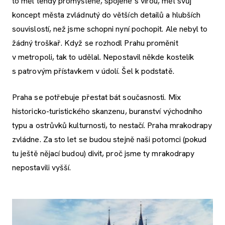
to měl tehdy promyšlené, spojené s vírou, měl svůj
koncept města zvládnutý do větších detailů a hlubších
souvislostí, než jsme schopni nyní pochopit. Ale nebyl to
žádný troškař. Když se rozhodl Prahu proměnit
v metropoli, tak to udělal. Nepostavil někde kostelík
s patrovým přístavkem v údolí. Šel k podstatě.
Praha se potřebuje přestat bát současnosti. Mix
historicko-turistického skanzenu, buranství východního
typu a ostrůvků kulturnosti, to nestačí. Praha mrakodrapy
zvládne. Za sto let se budou stejně naši potomci (pokud
tu ještě nějací budou) divit, proč jsme ty mrakodrapy
nepostavili vyšší.