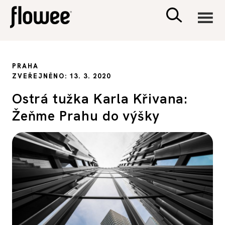
CIVILIZACE
PRAHA
ZVEŘEJNĚNO: 13. 3. 2020
ZDRAVÍ
Ostrá tužka Karla Křivana:
Žeňme Prahu do výšky
PSYCHOLOGIE
RODINA A DĚTI
SEX A VZTAHY
PORADNA