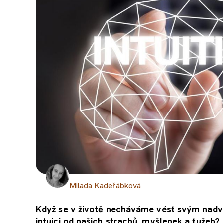
Milada Kadeřábková
Když se v životě necháváme vést svým nadv
intuici od našich strachů, myšlenek a tužeb?