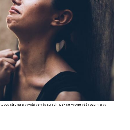
tlivou strunu a vyvolá ve vás strach, pak se vypne váš rozum a vy