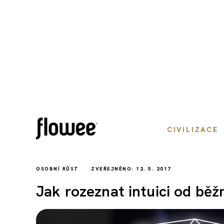
CIVILIZACE
OSOBNÍ RŮST
ZVEŘEJNĚNO: 12. 5. 2017
Jak rozeznat intuici od bě