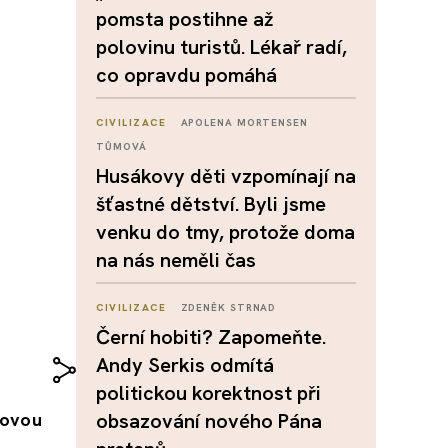
pomsta postihne až
polovinu turistů. Lékař radí,
co opravdu pomáhá
CIVILIZACE
APOLENA MORTENSEN
TŮMOVÁ
Husákovy děti vzpomínají na
šťastné dětství. Byli jsme
venku do tmy, protože doma
na nás neměli čas
CIVILIZACE
ZDENĚK STRNAD
Černí hobiti? Zapomeňte.
Andy Serkis odmítá
politickou korektnost při
dovou
obsazování nového Pána