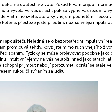
í reakcí na události v životě. Pokud k vám přijde inform
runu a vyvolá ve vás strach, pak se vypne váš rozum a v
adě vnitřního světa, ale díky vnějším podnětům. Tečou v
 kolena, přestože ještě předtím, než se vnější impuls do
ími spouštěči
. Nejedná se o bezprostřední impulsivní reak
k vám promlouvá tehdy, když jste mimo ruch vnějšího živo
li před spaním. Fyzicky se může projevovat podobně jako 
inu. Intuitivní vjemy na vás neútočí ihned jako strach, a
te schopni přijmout nebo jí porozumět, doráží se stále vě
třesem rukou či svíráním žaludku.