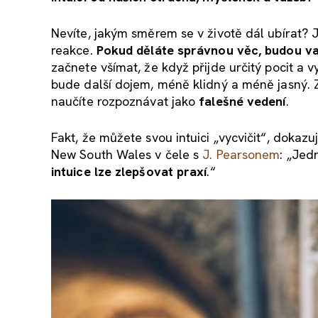
Nevíte, jakým směrem se v životě dál ubírat?
reakce.
Pokud děláte správnou věc, budou vaše 
začnete všímat, že když přijde určitý pocit a vy
bude další dojem, méně klidný a méně jasný. Zp
naučíte rozpoznávat jako
falešné vedení
.
Fakt, že můžete svou intuici „vycvičit“, doka
New South Wales v čele s
J. Pearsonem
: „Jed
intuice lze zlepšovat praxí
.“