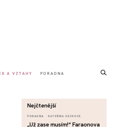
EX A VZTAHY
PORADNA
nejčtenější
PORADNA
KATEŘINA HÁJKOVÁ
„Už zase musím!“ Faraonova