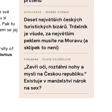
prstenů
e své
CIVILIZACE
ZDENĚK STRNAD
u si
Deset největších českých
. Pak tu
turistických bizárů. Trdelník
em se jej
je všude, za největším
peklem musíte na Moravu (a
sklípek to není)
sity of
ismus
PORADNA
OLIVIE DOLEŽELOVÁ
„Zavři oči, roztáhni nohy a
mysli na Českou republiku.“
Existuje v manželství nárok
na sex?