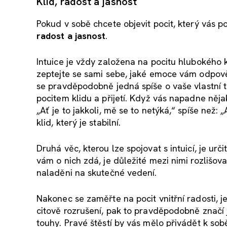
Klid, radost a jasnost
Pokud v sobě chcete objevit pocit, který vás 
radost a jasnost
.
Intuice je vždy založena na pocitu hlubokého 
zeptejte se sami sebe, jaké emoce vám odpověď 
se pravděpodobně jedná spíše o vaše vlastní t
pocitem klidu a přijetí. Když vás napadne něj
„Ať je to jakkoli, mě se to netýká,“ spíše než: 
klid, který je stabilní.
Druhá věc, kterou lze spojovat s intuicí, je urč
vám o nich zdá, je důležité mezi nimi rozlišov
naladěni na skutečné vedení.
Nakonec se zaměřte na pocit vnitřní radosti, 
citově rozrušení, pak to pravděpodobně značí j
touhy. Pravé štěstí by vás mělo přivádět k sob