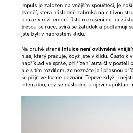
Impuls je založen na vnějším spouštěči, je naš
zvenčí, která následně zabrnká na citlivou st
pouze v režii emocí. Jste rozrušeni ne na zákl
třesou se ruce, svírá se žaludek a podlamují se
jste byli v naprostém klidu.
Na druhé straně
intuice není ovlivněná vnějš
hlas, který pracuje, když jste v klidu. Často 
například ve sprše, při řízení auta či v poste
ale s tím rozdílem, že neznáte její přesnou příč
se přijít ve formě poznání. Teprve když ji nejs
intenzitou, což se následně projeví například 