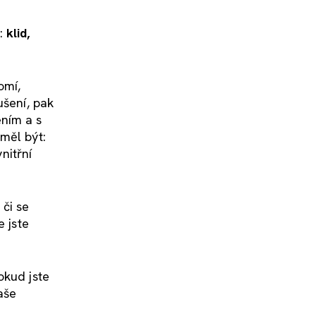
y:
klid,
omí,
ušení, pak
ením a s
měl být:
nitřní
 či se
e jste
okud jste
aše