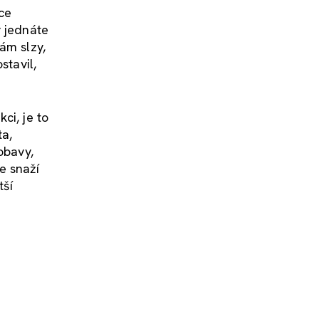
ace
y jednáte
ám slzy,
stavil,
ci, je to
ta,
obavy,
le snaží
tší