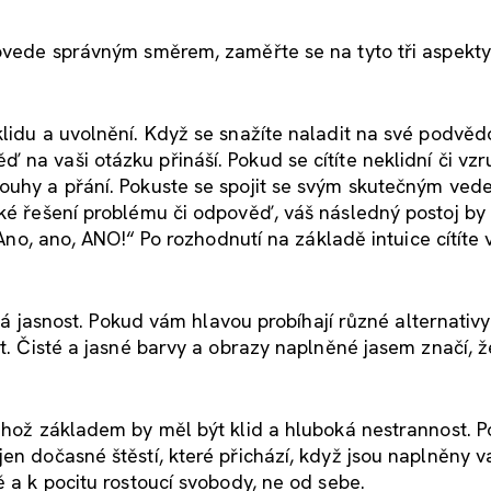
povede správným směrem, zaměřte se na tyto tři aspekt
klidu a uvolnění. Když se snažíte naladit na své podvěd
na vaši otázku přináší. Pokud se cítíte neklidní či vzr
ouhy a přání. Pokuste se spojit se svým skutečným ved
aké řešení problému či odpověď, váš následný postoj by 
„Ano, ano, ANO!“ Po rozhodnutí na základě intuice cítíte v
itá jasnost. Pokud vám hlavou probíhají různé alternativy
at. Čisté a jasné barvy a obrazy naplněné jasem značí, ž
jehož základem by měl být klid a hluboká nestrannost. P
en dočasné štěstí, které přichází, když jsou naplněny v
ě a k pocitu rostoucí svobody, ne od sebe.