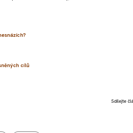
nesnázích?
sněných cílů
Sdílejte
čl