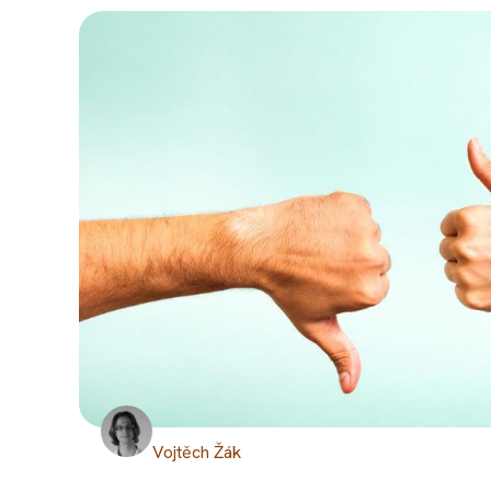
Vojtěch Žák