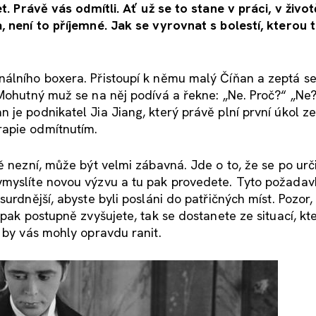
t. Právě vás odmítli. Ať už se to stane v práci, v život
, není to příjemné. Jak se vyrovnat s bolestí, kterou 
nálního boxera. Přistoupí k němu malý Číňan a zeptá se
 Mohutný muž se na něj podívá a řekne: „Ne. Proč?“ „Ne
je podnikatel Jia Jiang, který právě plní první úkol z
rapie odmítnutím.
ě nezní, může být velmi zábavná. Jde o to, že se po urč
ymyslíte novou výzvu a tu pak provedete. Tyto požadav
urdnější, abyste byli posláni do patřičných míst. Pozor,
 pak postupně zvyšujete, tak se dostanete ze situací, k
é by vás mohly opravdu ranit.