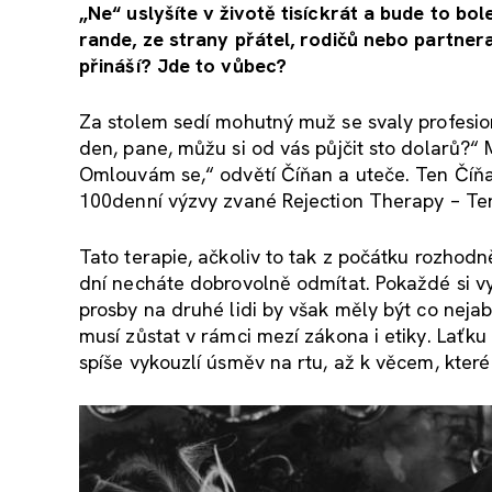
„Ne“ uslyšíte v životě tisíckrát a bude to bole
rande, ze strany přátel, rodičů nebo partnera
přináší? Jde to vůbec?
Za stolem sedí mohutný muž se svaly profesio
den, pane, můžu si od vás půjčit sto dolarů?“
Omlouvám se,“ odvětí Číňan a uteče. Ten Číňan 
100denní výzvy zvané Rejection Therapy – Te
Tato terapie, ačkoliv to tak z počátku rozhodn
dní necháte dobrovolně odmítat. Pokaždé si v
prosby na druhé lidi by však měly být co nejabs
musí zůstat v rámci mezí zákona i etiky. Laťku
spíše vykouzlí úsměv na rtu, až k věcem, kter