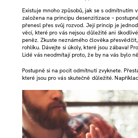
Existuje mnoho způsobů, jak se s odmítnutím v
založena na principu desenzitizace – postupn
přenesl přes svůj rozvod. Její princip je jedno
věcí, které pro vás nejsou důležité ani škodli
peněz. Zkuste neznámého člověka přesvědčit, ž
rohlíku. Dávejte si úkoly, které jsou zábava! P
Lidé vás neodmítají proto, že by na vás bylo n
Postupně si na pocit odmítnutí zvyknete. Přesta
které jsou pro vás skutečně důležité. Napříkla