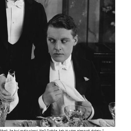
kali, že byl málo slaný. Ne? Dobře, tak já vám alespoň doleju."