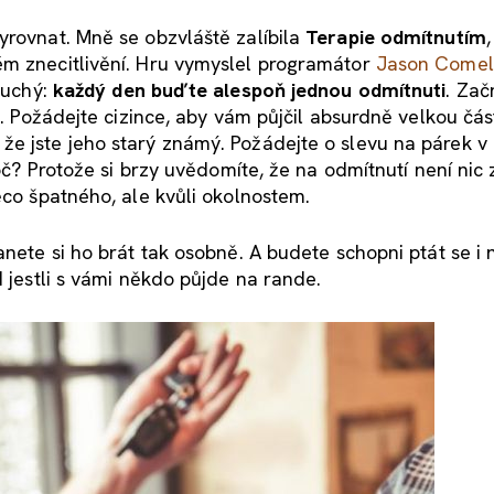
yrovnat. Mně se obzvláště zalíbila
Terapie odmítnutím
,
ém znecitlivění. Hru vymyslel programátor
Jason Comel
duchý:
každý den buďte alespoň jednou odmítnuti
. Zač
vé. Požádejte cizince, aby vám půjčil absurdně velkou čá
e jste jeho starý známý. Požádejte o slevu na párek v
roč? Protože si brzy uvědomíte, že na odmítnutí není nic 
ěco špatného, ale kvůli okolnostem.
nete si ho brát tak osobně. A budete schopni ptát se i n
d jestli s vámi někdo půjde na rande.