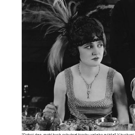
"Dobrý den, mohl bych ochutnat trochu vašeho guláše? V kuchyni ří