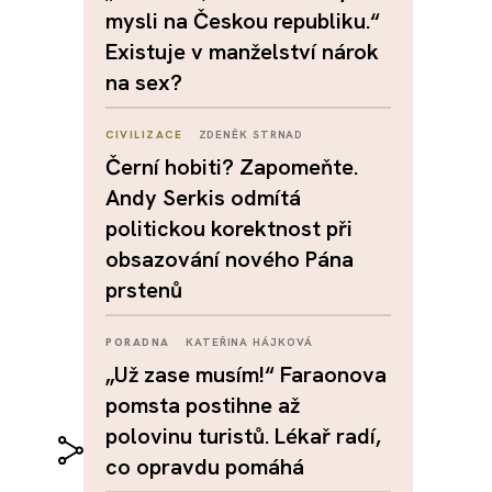
mysli na Českou republiku.“
Existuje v manželství nárok
na sex?
CIVILIZACE
ZDENĚK STRNAD
Černí hobiti? Zapomeňte.
Andy Serkis odmítá
politickou korektnost při
obsazování nového Pána
prstenů
PORADNA
KATEŘINA HÁJKOVÁ
„Už zase musím!“ Faraonova
pomsta postihne až
polovinu turistů. Lékař radí,
co opravdu pomáhá