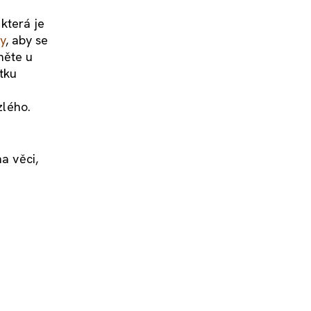
 která je
y
, aby se
něte u
stku
zlého.
a věci,