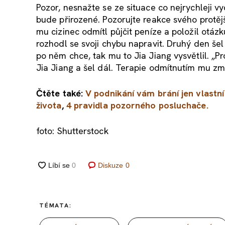
Pozor, nesnažte se ze situace co nejrychleji v
bude přirozené. Pozorujte reakce svého protějš
mu cizinec odmítl půjčit peníze a položil otázk
rozhodl se svoji chybu napravit. Druhý den še
po něm chce, tak mu to Jia Jiang vysvětlil. „P
Jia Jiang a šel dál. Terapie odmítnutím mu změ
Čtěte také:
V podnikání vám brání jen vlastn
života
,
4 pravidla pozorného posluchače.
foto: Shutterstock
Diskuze
0
TÉMATA: