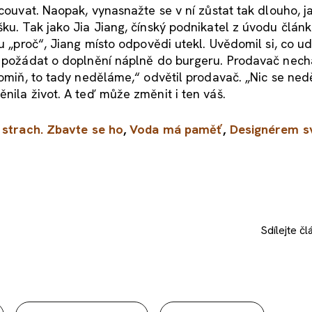
ycouvat. Naopak, vynasnažte se v ní zůstat tak dlouho, j
ku. Tak jako Jia Jiang, čínský podnikatel z úvodu člán
u „proč“, Jiang místo odpovědi utekl. Uvědomil si, co ud
l požádat o doplnění náplně do burgeru. Prodavač nech
romiň, to tady neděláme,“ odvětil prodavač. „Nic se nedě
nila život. A teď může změnit i ten váš.
í strach. Zbavte se ho
,
Voda má paměť
,
Designérem s
Sdílejte
čl