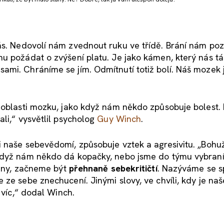
s. Nedovolí nám zvednout ruku ve třídě. Brání nám poz
u požádat o zvýšení platu. Je jako kámen, který nás t
mi. Chráníme se jím. Odmítnutí totiž bolí. Náš mozek 
 oblasti mozku, jako když nám někdo způsobuje bolest. 
li,“ vysvětlil psycholog
Guy Winch
.
 naše sebevědomí, způsobuje vztek a agresivitu. „Bohuž
 Když nám někdo dá kopačky, nebo jsme do týmu vybraní
rány, začneme být
přehnaně sebekritičtí
. Nazýváme se s
ze sebe znechucení. Jinými slovy, ve chvíli, kdy je naš
 víc,“ dodal Winch.