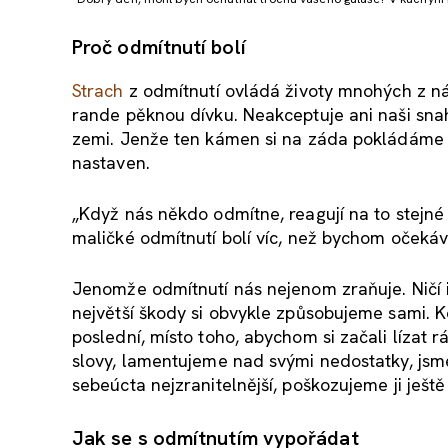
Proč odmítnutí bolí
Strach
z odmítnutí ovládá životy mnohých z ná
rande pěknou dívku. Neakceptuje ani naši snah
zemi. Jenže ten kámen si na záda pokládáme sa
nastaven.
„Když nás někdo odmítne, reagují na to stejné
maličké odmítnutí bolí víc, než bychom očekáva
Jenomže odmítnutí nás nejenom zraňuje. Ničí i
největší škody si obvykle způsobujeme sami.
poslední, místo toho, abychom si začali lízat 
slovy, lamentujeme nad svými nedostatky, jsme 
sebeúcta nejzranitelnější, poškozujeme ji ještě
Jak se s odmítnutím vypořádat