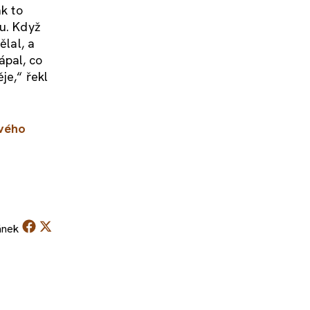
ak to
ku. Když
ělal, a
ápal, co
je,“ řekl
vého
ánek