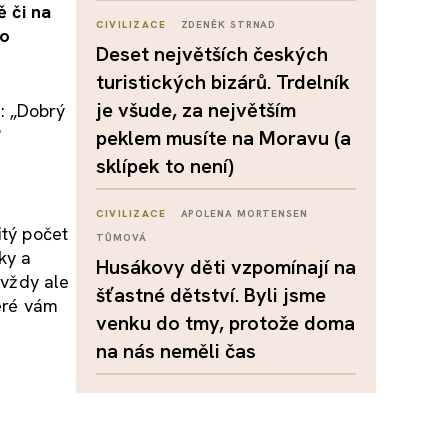
ě či na
CIVILIZACE
ZDENĚK STRNAD
to
Deset největších českých
turistických bizárů. Trdelník
je všude, za největším
: „Dobrý
?
peklem musíte na Moravu (a
e
sklípek to není)
CIVILIZACE
APOLENA MORTENSEN
itý počet
TŮMOVÁ
ky a
Husákovy děti vzpomínají na
 vždy ale
šťastné dětství. Byli jsme
teré vám
venku do tmy, protože doma
na nás neměli čas