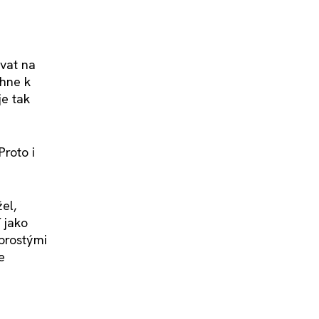
vat na
áhne k
je tak
Proto i
el,
 jako
prostými
e