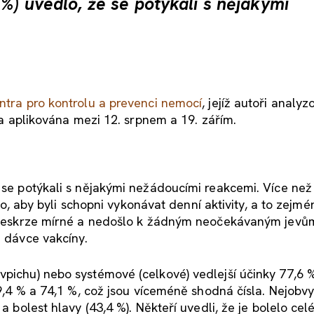
 %) uvedlo, že se potýkali s nějakými
tra pro kontrolu a prevenci nemocí
, jejíž autoři analyz
vka aplikována mezi 12. srpnem a 19. zářím.
e se potýkali s nějakými nežádoucími reakcemi. Více než
a to, aby byli schopni vykonávat denní aktivity, a to zejm
ly veskrze mírné a nedošlo k žádným neočekávaným jevům
é dávce vakcíny.
vpichu) nebo systémové (celkové) vedlejší účinky 77,6 %
79,4 % a 74,1 %, což jsou víceméně shodná čísla. Nejobvy
a bolest hlavy (43,4 %). Někteří uvedli, že je bolelo celé