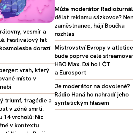
Může moderátor Radiožurná
dělat reklamu sázkovce? Nen
zaměstnanec, hájí Boučka
rálovny, vesmír a
rozhlas
é. Festivalový hit
Mistrovství Evropy v atletice
 kosmolesba dorazí
bude poprvé celé streamova
HBO Max. Dá ho i ČT
erger: vrah, který
a Eurosport
ované místo v
Je moderátor na dovolené?
nebi
Rádio Haná ho nahradí jeho
 triumf, tragédie a
syntetickým hlasem
st v zóně smrti:
 14 vrcholů: Nic
žné v kontextu