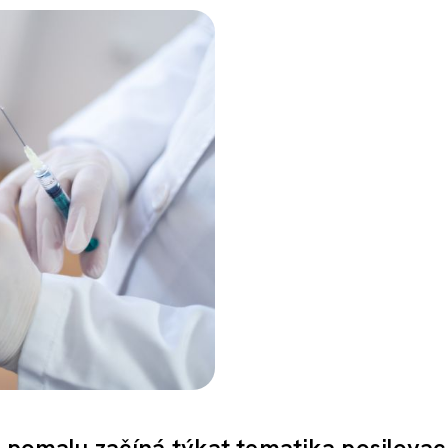
o pomalu začíná týkat tematika posilovac