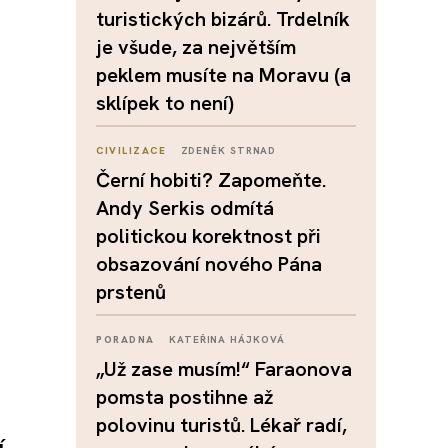
turistických bizárů. Trdelník
je všude, za největším
peklem musíte na Moravu (a
sklípek to není)
CIVILIZACE
ZDENĚK STRNAD
Černí hobiti? Zapomeňte.
Andy Serkis odmítá
politickou korektnost při
obsazování nového Pána
prstenů
PORADNA
KATEŘINA HÁJKOVÁ
„Už zase musím!“ Faraonova
pomsta postihne až
polovinu turistů. Lékař radí,
í