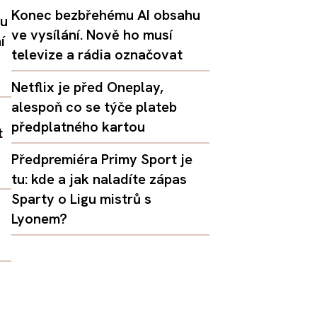
Konec bezbřehému AI obsahu
lu
ve vysílání. Nově ho musí
í
televize a rádia označovat
Netflix je před Oneplay,
alespoň co se týče plateb
předplatného kartou
t
Předpremiéra Primy Sport je
tu: kde a jak naladíte zápas
Sparty o Ligu mistrů s
Lyonem?