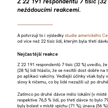
Z 22 191 respondentů 7 tisíc (32
nežádoucími reakcemi.
A potvrzují to i výsledky
studie amerického Cen
od více než 22 tisíc lidí, kterým byla třetí dá
Nejčastější reakce
Z 22 191 respondentů 7 tisíc (32 %) uvedlo, ž
(28 %) lidí hlásilo, že se necítili dost dobře n
po aplikaci vakcíny. Vedlejší účinky však by
slovy k ničemu, co by lidé nezažili už po druh
Zatímco po druhé dávce mělo lokální (v místě 
respektive 76,5 % lidí, po třetí dávce to bylo 
byly bolest v místě vpichu (71 %), únava (56 %) 