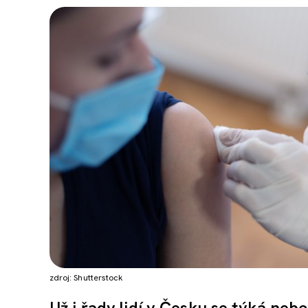
zdroj: Shutterstock
Už i řady lidí v Česku se týká neb