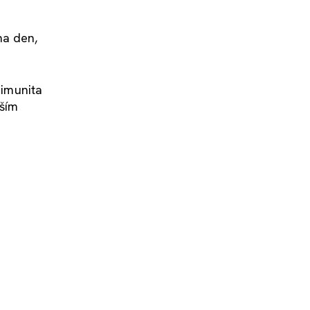
na den,
 imunita
jším