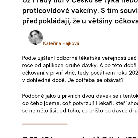
proticovidové vakcíny. S tím souvi
předpokládají, že u většiny očko
Kateřina Hájková
Podle zjištění odborné lékařské veřejnosti za
roce od aplikace druhé dávky. A po této době p
očkovaní v první vlně, tedy počátkem roku 2021
v dohledné době. Je potřeba se obávat?
Podobně jako u prvních dvou dávek se i tentok
do čeho jdeme, což potvrzují i lékaři, kteří sho
se nemělo lišit od toho, co přišlo po dávce dru