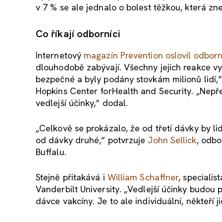
v 7 % se ale jednalo o bolest těžkou, která 
Co říkají odborníci
Internetový
magazín Prevention oslovil odborn
dlouhodobě zabývají. Všechny jejich reakce vyz
bezpečné a byly podány stovkám milionů lidí,
Hopkins Center forHealth and Security. „Nep
vedlejší účinky,“ dodal.
„Celkově se prokázalo, že od třetí dávky by li
od dávky druhé,“ potvrzuje
John Sellick
, odbo
Buffalu.
Stejně přitakává i
William Schaffner
, speciali
Vanderbilt University. „Vedlejší účinky budou
dávce vakcíny. Je to ale individuální, někteří