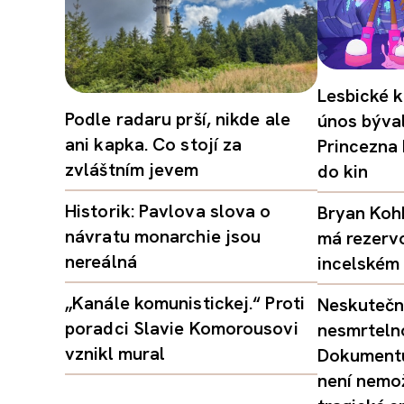
Lesbické k
Podle radaru prší, nikde ale
únos býval
ani kapka. Co stojí za
Princezna
zvláštním jevem
do kin
Historik: Pavlova slova o
Bryan Kohb
návratu monarchie jsou
má rezerv
nereálná
incelském 
„Kanále komunistickej.“ Proti
Neskutečný
poradci Slavie Komorousovi
nesmrtelno
vznikl mural
Dokumentu
není nemo