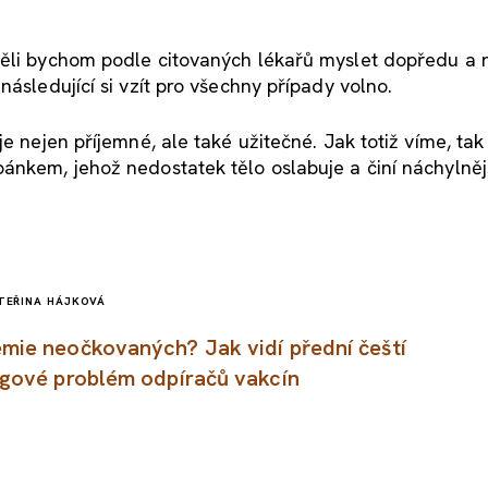
měli bychom podle citovaných lékařů myslet dopředu a 
následující si vzít pro všechny případy volno.
e nejen příjemné, ale také užitečné. Jak totiž víme, tak
ánkem, jehož nedostatek tělo oslabuje a činí náchylně
TEŘINA HÁJKOVÁ
mie neočkovaných? Jak vidí přední čeští
ogové problém odpíračů vakcín