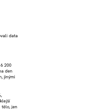
ovali data
 6 200
éna den
, jinými
,
klejší
 tělo, jen