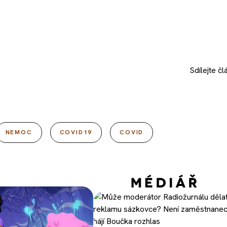
Sdílejte
čl
NEMOC
COVID19
COVID