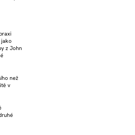
praxi
 jako
by z John
né
šího než
itě v
ě
 druhé