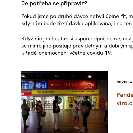
Je potřeba se připravit?
Pokud jsme po druhé dávce nebyli úplně fit, 
kdy nám bude třetí dávka aplikována, i na ten 
Když nic jiného, tak si aspoň odpočineme, což j
se mimo jiné posiluje pravidelným a dobrým sp
k řadě onemocnění včetně covidu-19.
COVID
KA
Pande
virol