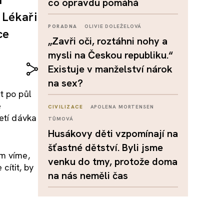
co opravdu pomáhá
 Lékaři
PORADNA
OLIVIE DOLEŽELOVÁ
ce
„Zavři oči, roztáhni nohy a
mysli na Českou republiku.“
Existuje v manželství nárok
na sex?
t po půl
é
CIVILIZACE
APOLENA MORTENSEN
etí dávka
TŮMOVÁ
Husákovy děti vzpomínají na
šťastné dětství. Byli jsme
em víme,
venku do tmy, protože doma
cítit, by
na nás neměli čas