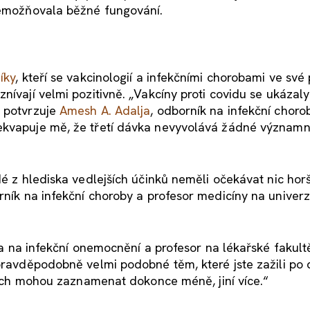
znemožňovala běžné fungování.
íky
, kteří se vakcinologií a infekčními chorobami ve své 
nívají velmi pozitivně. „Vakcíny proti covidu se ukázaly
“ potvrzuje
Amesh A. Adalja
, odborník na infekční choro
řekvapuje mě, že třetí dávka nevyvolává žádné význam
dé z hlediska vedlejších účinků neměli očekávat nic hor
rník na infekční choroby a profesor medicíny na univerz
sta na infekční onemocnění a profesor na lékařské fakult
 pravděpodobně velmi podobné těm, které jste zažili po
 jich mohou zaznamenat dokonce méně, jiní více.“