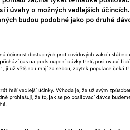
sí i úvahy o možných vedlejších účincích.
vaných budou podobné jako po druhé dáv
číná účinnost dostupných proticovidových vakcín slábnou
řichází čas na podstoupení dávky třetí, posilovací. Lid
, ji už většinou mají za sebou, zbytek populace čeká tř
rát řeší vedlejší účinky. Výhoda je, že už svým způsob
dně prohlašují, že to, jak se po posilovací dávce budeme 
hé.