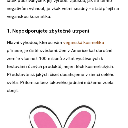
látek používaných k její výrobě. Způsob, jak se těmto
negativům vyhnout, je však velmi snadný – stačí přejít na
veganskou kosmetiku.
1. Nepodporujete zbytečné utrpení
Hlavní výhodou, kterou vám
veganská kosmetika
přinese, je čisté svědomí. Jen v Americe každoročně
zemře více než 100 milionů zvířat využívaných k
testování různých produktů, nejen těch kosmetických.
Představte si, jakých čísel dosahujeme v rámci celého
světa. Přitom se bez takového jednání můžeme zcela
obejít.