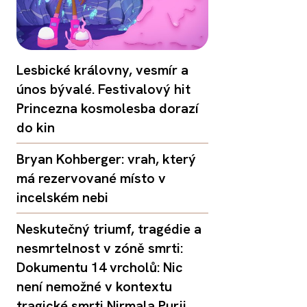
Lesbické královny, vesmír a
únos bývalé. Festivalový hit
Princezna kosmolesba dorazí
do kin
Bryan Kohberger: vrah, který
má rezervované místo v
incelském nebi
Neskutečný triumf, tragédie a
nesmrtelnost v zóně smrti:
Dokumentu 14 vrcholů: Nic
není nemožné v kontextu
tragické smrti Nirmala Purji