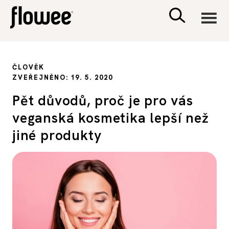
CIVILIZACE
ČLOVĚK
ZVEŘEJNĚNO: 19. 5. 2020
ZDRAVÍ
Pět důvodů, proč je pro vás
veganská kosmetika lepší než
PSYCHOLOGIE
jiné produkty
RODINA A DĚTI
SEX A VZTAHY
PORADNA