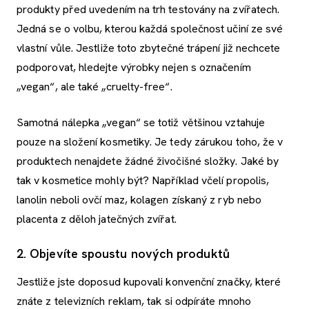
produkty před uvedením na trh testovány na zvířatech.
Jedná se o volbu, kterou každá společnost učiní ze své
vlastní vůle. Jestliže toto zbytečné trápení již nechcete
podporovat, hledejte výrobky nejen s označením
„vegan“, ale také „cruelty-free“.
Samotná nálepka „vegan“ se totiž většinou vztahuje
pouze na složení kosmetiky. Je tedy zárukou toho, že v
produktech nenajdete žádné živočišné složky. Jaké by
tak v kosmetice mohly být? Například včelí propolis,
lanolin neboli ovčí maz, kolagen získaný z ryb nebo
placenta z děloh jatečných zvířat.
2. Objevíte spoustu nových produktů
Jestliže jste doposud kupovali konvenční značky, které
znáte z televizních reklam, tak si odpíráte mnoho