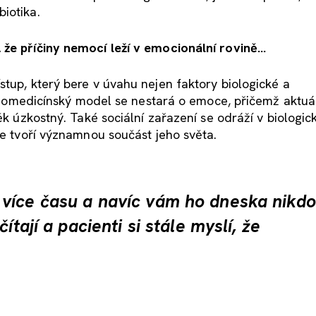
iotika.
že příčiny nemocí leží v emocionální rovině...
stup, který bere v úvahu nejen faktory biologické a
. Biomedicínský model se nestará o emoce, přičemž aktuá
ěk úzkostný. Také sociální zařazení se odráží v biologic
že tvoří významnou součást jeho světa.
více času a navíc vám ho dneska nikdo
ítají a pacienti si stále myslí, že