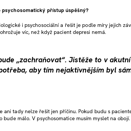
ho psychosomatický přístup úspěšný?
ogické i psychosociální a řešit je podle míry jejich záv
 ohrožuje víc, než když pacient depresi nemá.
r bude „zachraňovat“. Jistěže to v akutn
potřeba, aby tím nejaktivnějším byl sá
ani tady nelze řešit jen příčinu. Pokud budu s pacient
 to bude málo. V psychosomatice musím myslet na obojí.