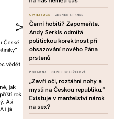
na nás neměli čas
CIVILIZACE
ZDENĚK STRNAD
Černí hobiti? Zapomeňte.
Andy Serkis odmítá
politickou korektnost při
tu České
obsazování nového Pána
kliniky“
prstenů
nec vědět
PORADNA
OLIVIE DOLEŽELOVÁ
„Zavři oči, roztáhni nohy a
ně, jak
mysli na Českou republiku.“
říští rok
Existuje v manželství nárok
ý. Asi
na sex?
 i já