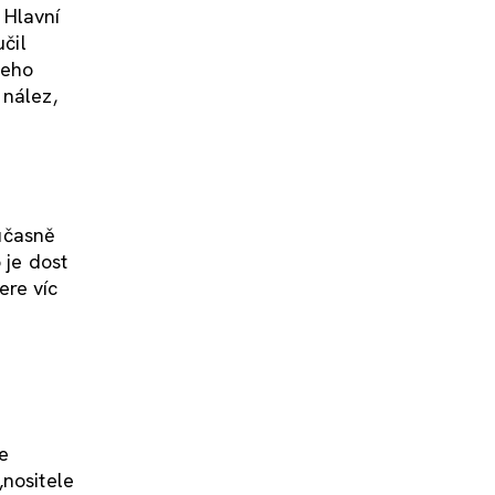
 Hlavní
čil
jeho
 nález,
učasně
 je dost
ere víc
e
„nositele