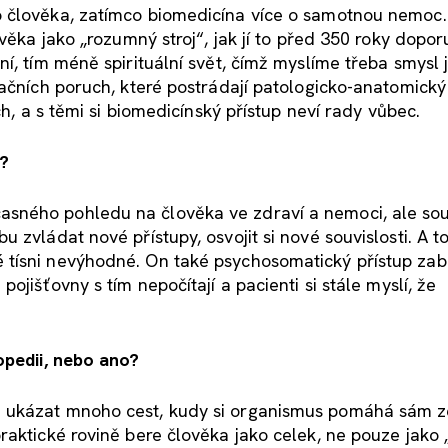
 člověka, zatímco biomedicína více o samotnou nemoc.
věka jako „rozumný stroj“, jak jí to před 350 roky doporu
í, tím méně spirituální svět, čímž myslíme třeba smysl 
začních poruch, které postrádají patologicko-anatomický
ch, a s těmi si biomedicínský přístup neví rady vůbec.
i?
sného pohledu na člověka ve zdraví a nemoci, ale so
zvládat nové přístupy, osvojit si nové souvislosti. A to
tísni nevýhodné. On také psychosomatický přístup zab
ojišťovny s tím nepočítají a pacienti si stále myslí, že
opedii, nebo ano?
a ukázat mnoho cest, kudy si organismus pomáhá sám z
aktické rovině bere člověka jako celek, ne pouze jako 