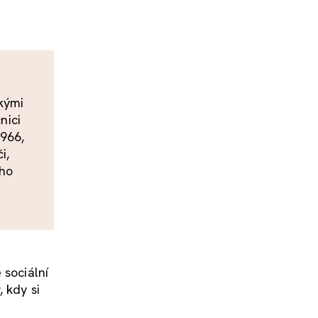
ckými
nici
1966,
i,
ého
 sociální
 kdy si