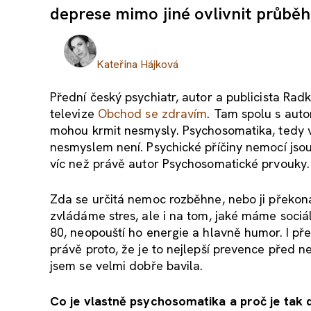
deprese mimo jiné ovlivnit průběh
Kateřina Hájková
Přední český psychiatr, autor a publicista Rad
televize
Obchod se zdravím
. Tam spolu s auto
mohou krmit nesmysly. Psychosomatika, tedy v
nesmyslem není. Psychické příčiny nemocí jsou
víc než právě autor Psychosomatické prvouky.
Zda se určitá nemoc rozběhne, nebo ji překoná
zvládáme stres, ale i na tom, jaké máme sociál
80, neopouští ho energie a hlavně humor. I přes
právě proto, že je to nejlepší prevence před n
jsem se velmi dobře bavila.
Co je vlastně psychosomatika a proč je tak d