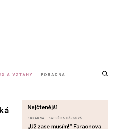
EX A VZTAHY
PORADNA
nejčtenější
íká
PORADNA
KATEŘINA HÁJKOVÁ
„Už zase musím!“ Faraonova