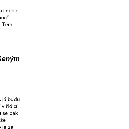
vat nebo
moc“
. Těm
ršeným
A já budu
v řídicí
u se pak
 že
 je za