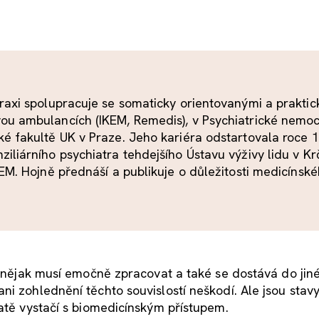
praxi spolupracuje se somaticky orientovanými a prakti
vou ambulancích (IKEM, Remedis), v Psychiatrické nemoc
ké fakultě UK v Praze. Jeho kariéra odstartovala roce 
iliárního psychiatra tehdejšího Ústavu výživy lidu v Krč
KEM. Hojně přednáší a publikuje o důležitosti medicínsk
o nějak musí emočně zpracovat a také se dostává do jiné
i zohlednění těchto souvislostí neškodí. Ale jsou stavy,
hatě vystačí s biomedicínským přístupem.