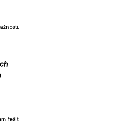
ažnosti.
ích
m
em řešit