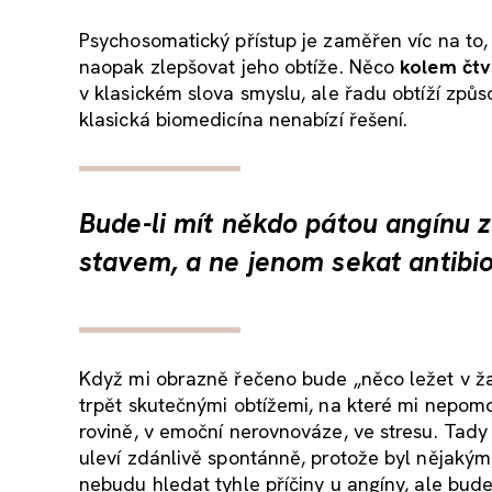
Psychosomatický přístup je zaměřen víc na to, j
naopak zlepšovat jeho obtíže. Něco
kolem
čtv
v klasickém slova smyslu, ale řadu obtíží z
klasická biomedicína nenabízí řešení.
Bude-li mít někdo pátou angínu z
stavem, a ne jenom sekat antibio
Když mi obrazně řečeno bude „něco ležet v žal
trpět skutečnými obtížemi, na které mi nepomoh
rovině, v emoční nerovnováze, ve stresu. Tady 
uleví zdánlivě spontánně, protože byl nějakým
nebudu hledat tyhle příčiny u angíny, ale bude-