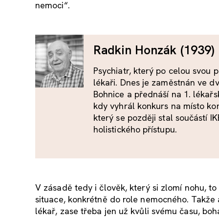
nemoci“.
Radkin Honzák (1939)
Psychiatr, který po celou svou 
lékaři. Dnes je zaměstnán ve d
Bohnice a přednáší na 1. lékařs
kdy vyhrál konkurs na místo konz
který se později stal součástí I
holistického přístupu.
V zásadě tedy i člověk, který si zlomí nohu, t
situace, konkrétně do role nemocného. Takže an
lékař, zase třeba jen už kvůli svému času, bo