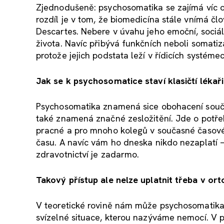
Zjednodušeně: psychosomatika se zajímá víc o
rozdíl je v tom, že biomedicína stále vnímá člo
Descartes. Nebere v úvahu jeho emoční, sociáln
života. Navíc přibývá funkčních neboli somati
protože jejich podstata leží v řídicích systéme
Jak se k psychosomatice staví klasičtí lékař
Psychosomatika znamená sice obohacení souča
také znamená značné zesložitění. Jde o potřebu 
pracné a pro mnoho kolegů v současné časové 
času. A navíc vám ho dneska nikdo nezaplatí – p
zdravotnictví je zadarmo.
Takový přístup ale nelze uplatnit třeba v ort
V teoretické rovině nám může psychosomatik
svízelné situace, kterou nazýváme nemocí. V pr