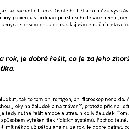
ak se pacient cítí, co v životě ho tíží a co může vyvolá
rtiny
pacientů v ordinaci praktického lékaře nemá „ne
působených stresem nebo neuspokojivým emočním stavem
a rok, je dobré řešit, co je za jeho zho
tika.
udku“, tak to tam ani rentgen, ani fibroskop nenajde. 
ou „léky na žaludek a na trávení“, protože příčina leží 
je tedy nutné řešit emoce a stres, nikoliv žaludek. Tom
 způsobem vyřešen tlak řídicích systémů. Pochopitelně,
li mít někdo už pátou angínu za rok, je dobré pátrat, co