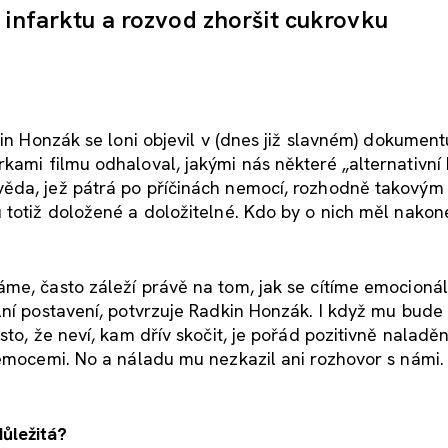
 infarktu a rozvod zhoršit cukrovku
kin Honzák se loni objevil v (dnes již slavném) dokumen
rkami filmu odhaloval, jakými nás některé „alternativní 
ěda, jež pátrá po příčinách nemocí, rozhodně takovým
 totiž doložené a doložitelné. Kdo by o nich měl nako
me, často záleží právě na tom, jak se cítíme emocionál
ní postavení, potvrzuje Radkin Honzák. I když mu bude p
to, že neví, kam dřív skočit, je pořád pozitivně naladěn
emocemi. No a náladu mu nezkazil ani rozhovor s námi. A
ůležitá?