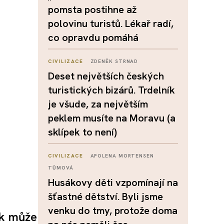
pomsta postihne až
polovinu turistů. Lékař radí,
co opravdu pomáhá
CIVILIZACE
ZDENĚK STRNAD
Deset největších českých
turistických bizárů. Trdelník
je všude, za největším
peklem musíte na Moravu (a
sklípek to není)
CIVILIZACE
APOLENA MORTENSEN
TŮMOVÁ
Husákovy děti vzpomínají na
šťastné dětství. Byli jsme
venku do tmy, protože doma
ak může