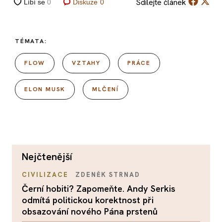
Sdílejte
článek
Diskuze
0
TÉMATA:
FLOW
VZTAHY
PRÁCE
ELON MUSK
MLČENÍ
nejčtenější
CIVILIZACE
ZDENĚK STRNAD
Černí hobiti? Zapomeňte. Andy Serkis
odmítá politickou korektnost při
obsazování nového Pána prstenů