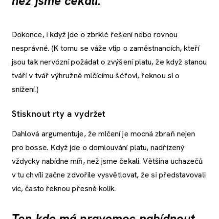
než jsme čekali.
Dokonce, i když jde o zbrklé řešení nebo rovnou
nesprávné. (K tomu se váže vtip o zaměstnancích, kteří
jsou tak nervózní požádat o zvýšení platu, že když stanou
tváří v tvář výhružně mlčícímu šéfovi, řeknou si o
snížení.)
Stisknout rty a vydržet
Dahlová argumentuje, že mlčení je mocná zbraň nejen
pro bosse. Když jde o domlouvání platu, nadřízený
vždycky nabídne míň, než jsme čekali. Většina uchazečů
v tu chvíli začne zdvořile vysvětlovat, že si představovali
víc, často řeknou přesně kolik.
Ten kdo má pravomoc nabídnout