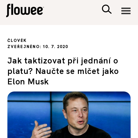
CIVILIZACE
ČLOVĚK
ZVEŘEJNĚNO: 10. 7. 2020
ZDRAVÍ
Jak taktizovat při jednání o
platu? Naučte se mlčet jako
PSYCHOLOGIE
Elon Musk
RODINA A DĚTI
SEX A VZTAHY
PORADNA