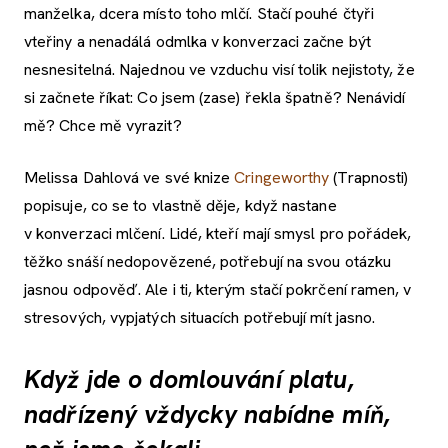
manželka, dcera místo toho mlčí. Stačí pouhé čtyři
vteřiny a nenadálá odmlka v konverzaci začne být
nesnesitelná. Najednou ve vzduchu visí tolik nejistoty, že
si začnete říkat: Co jsem (zase) řekla špatně? Nenávidí
mě? Chce mě vyrazit?
Melissa Dahlová ve své knize
Cringeworthy
(Trapnosti)
popisuje, co se to vlastně děje, když nastane
v konverzaci mlčení. Lidé, kteří mají smysl pro pořádek,
těžko snáší nedopovězené, potřebují na svou otázku
jasnou odpověď. Ale i ti, kterým stačí pokrčení ramen, v
stresových, vypjatých situacích potřebují mít jasno.
Když jde o domlouvání platu,
nadřízený vždycky nabídne míň,