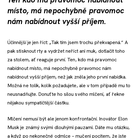
místo, má nepochybně pravomoc
nám nabídnout vyšší příjem.
Účinnější je jen říct: „Tak tím jsem trochu překvapená.“ A
pak stisknout rty a vydržet neříct ani muk, dotlačit toho
za stolem, ať reaguje první. Ten, kdo má pravomoc
nabídnout místo, má nepochybně pravomoc nám
nabídnout vyšší příjem, než jak zněla jeho první nabídka.
Možná ne tolik, kolik požadujete, ale v tom případě mu to
neusnadňujte. Donuťte ho silou svého mlčení, ať řekne
nějakou sympatičtější částku.
Mlčení nemusí být ale jenom konfrontační. Inovátor Elon
Musk je známý svými dlouhými pauzami. Dáte mu otázku,
a když po nekonečné odmlce – mučeni pocitem, že jste