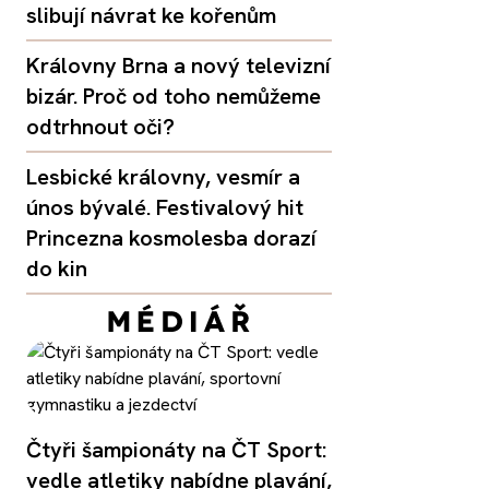
slibují návrat ke kořenům
Královny Brna a nový televizní
bizár. Proč od toho nemůžeme
odtrhnout oči?
Lesbické královny, vesmír a
únos bývalé. Festivalový hit
Princezna kosmolesba dorazí
do kin
Čtyři šampionáty na ČT Sport:
vedle atletiky nabídne plavání,