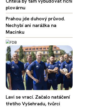
Chtěla by tam vybudovat říční
plovárnu
Prahou jde duhový průvod.
Nechybí ani narážka na
Macinku
Lavi se vrací. Začalo natáčení
třetího Vyšehradu, tvůrci