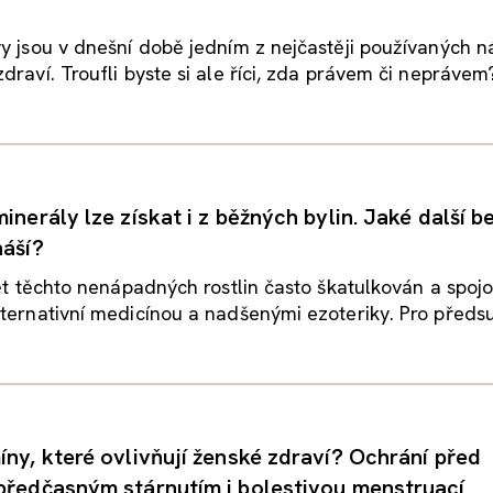
y jsou v dnešní době jedním z nejčastěji používaných n
draví. Troufli byste si ale říci, zda právem či neprávem?
inerály lze získat i z běžných bylin. Jaké další b
náší?
vět těchto nenápadných rostlin často škatulkován a spoj
ternativní medicínou a nadšenými ezoteriky. Pro předsu
íny, které ovlivňují ženské zdraví? Ochrání před
předčasným stárnutím i bolestivou menstruací