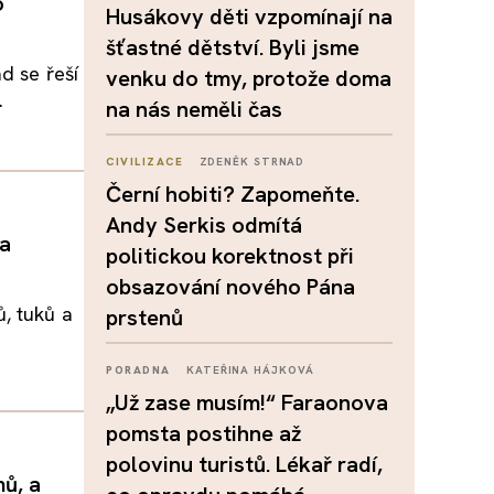
o
Husákovy děti vzpomínají na
šťastné dětství. Byli jsme
d se řeší
venku do tmy, protože doma
.
na nás neměli čas
CIVILIZACE
ZDENĚK STRNAD
Černí hobiti? Zapomeňte.
Andy Serkis odmítá
a
politickou korektnost při
obsazování nového Pána
, tuků a
prstenů
PORADNA
KATEŘINA HÁJKOVÁ
„Už zase musím!“ Faraonova
pomsta postihne až
polovinu turistů. Lékař radí,
mů, a