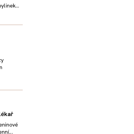
ylinek...
zy
m
lékař
leninové
nní...