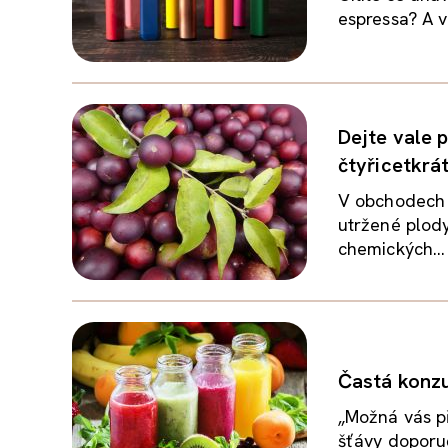
espressa? A ve
Dejte vale 
čtyřicetkrát
V obchodech 
utržené plody
chemických...
Častá konzu
„Možná vás p
šťávy doporuč