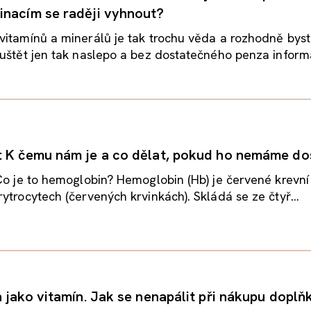
nacím se raději vyhnout?
itamínů a minerálů je tak trochu věda a rozhodně byst
uštět jen tak naslepo a bez dostatečného penza informac
 K čemu nám je a co dělat, pokud ho nemáme do
Co je to hemoglobin? Hemoglobin (Hb) je červené krevní
ytrocytech (červených krvinkách). Skládá se ze čtyř...
n jako vitamín. Jak se nenapálit při nákupu doplň