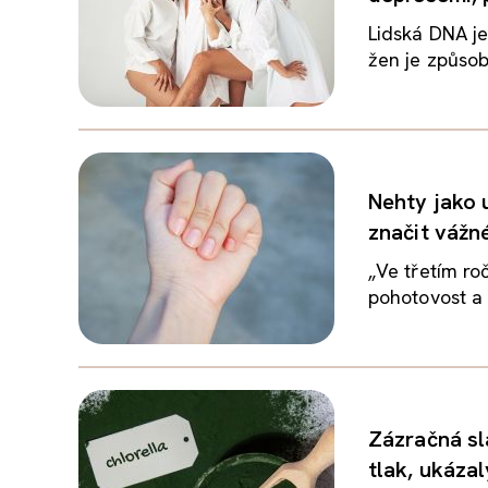
Lidská DNA je
žen je způso
Nehty jako 
značit vážn
„Ve třetím ro
pohotovost a 
Zázračná sl
tlak, ukázal