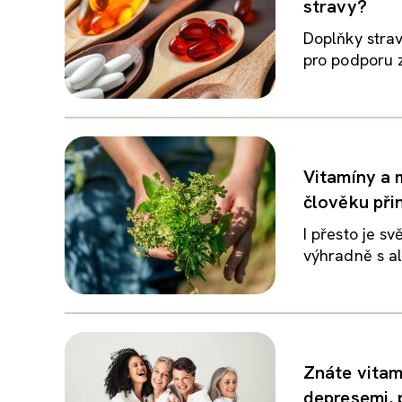
stravy?
Doplňky strav
pro podporu z
Vitamíny a m
člověku při
I přesto je s
výhradně s al
Znáte vitam
depresemi, 