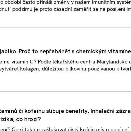
o období často přináší změny v našem imunitním systé
nutí podzimu je proto zásadní zaměřit se na posílení imu
i jablko. Proč to nepřehánět s chemickým vitamín
jeme vitamin C? Podle lékařského centra Marylandské u
ytvářet kolagen, důležitou bílkovinu používanou k tvorb
aminů či kofeinu slibuje benefity. Inhalační zázr
izika, co hrozí?
vení? Co si takhle zašlukovat čistý kofein místo popíjení