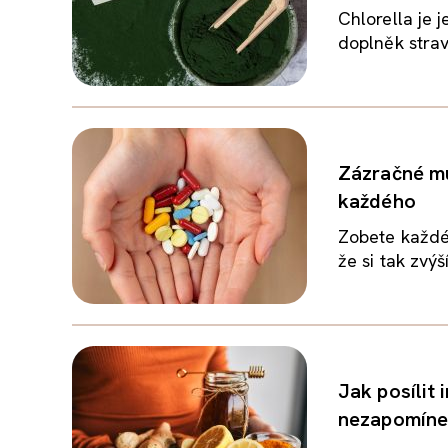
Chlorella je 
doplněk strav
Zázračné mu
každého
Zobete každé 
že si tak zvýš
Jak posílit
nezapomínej