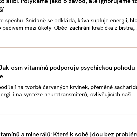
ko alibi. Polykáme jako o závod, ale ignorujeme t
ší
e spěchu. Snídaně se odkládá, káva supluje energii, hla
 pečivem mezi úkoly. Oběd zachrání krabička z bistra,..
Jak osm vitamínů podporuje psychickou pohodu 
ce
odílejí na tvorbě červených krvinek, přeměně sacharidů
ergii i na syntéze neurotransmiterů, ovlivňujících naši...
itamínů a minerálů: Které k sobě jdou bez problé