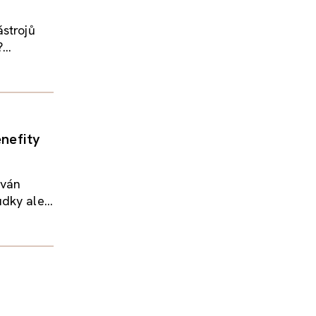
ástrojů
...
enefity
ován
dky ale...