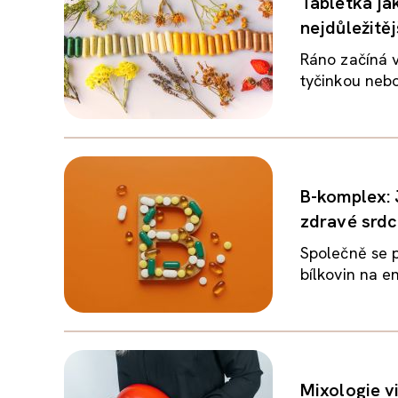
Tabletka ja
nejdůležitěj
Ráno začíná v
tyčinkou nebo
B-komplex: 
zdravé srd
Společně se p
bílkovin na en
Mixologie v