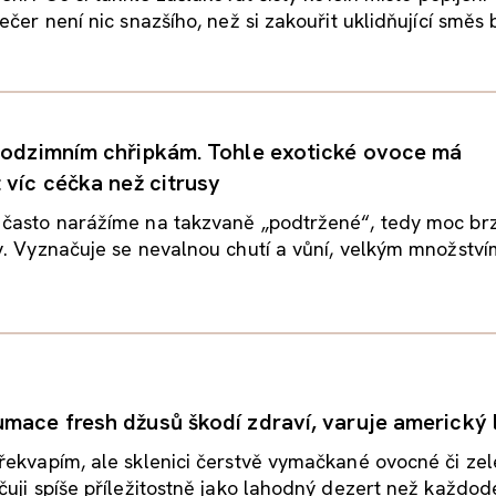
čer není nic snazšího, než si zakouřit uklidňující směs b
podzimním chřipkám. Tohle exotické ovoce má
 víc céčka než citrusy
často narážíme na takzvaně „podtržené“, tedy moc br
. Vyznačuje se nevalnou chutí a vůní, velkým množství
mace fresh džusů škodí zdraví, varuje americký 
řekvapím, ale sklenici čerstvě vymačkané ovocné či ze
uji spíše příležitostně jako lahodný dezert než každode