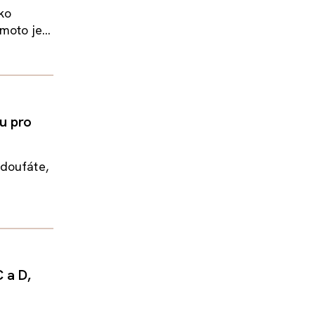
ko
moto je...
u pro
 doufáte,
 a D,