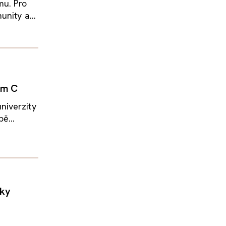
mu. Pro
nity a...
em C
niverzity
ě...
aky