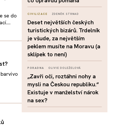
co opravdu pomáhá
CIVILIZACE
ZDENĚK STRNAD
e se do
Deset největších českých
í....
turistických bizárů. Trdelník
je všude, za největším
peklem musíte na Moravu (a
sklípek to není)
st?
PORADNA
OLIVIE DOLEŽELOVÁ
 barvivo
„Zavři oči, roztáhni nohy a
mysli na Českou republiku.“
Existuje v manželství nárok
na sex?
ků