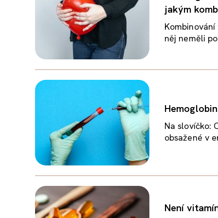
jakým kombi
Kombinování v
něj neměli po
Hemoglobin:
Na slovíčko: 
obsažené v er
Není vitamí