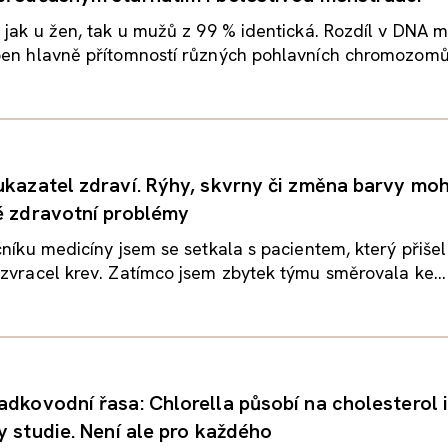
 jak u žen, tak u mužů z 99 % identická. Rozdíl v DNA 
ben hlavně přítomností různých pohlavních chromozomů
ukazatel zdraví. Rýhy, skvrny či změna barvy mo
é zdravotní problémy
čníku medicíny jsem se setkala s pacientem, který přišel
zvracel krev. Zatímco jsem zbytek týmu směrovala ke...
adkovodní řasa: Chlorella působí na cholesterol i
y studie. Není ale pro každého