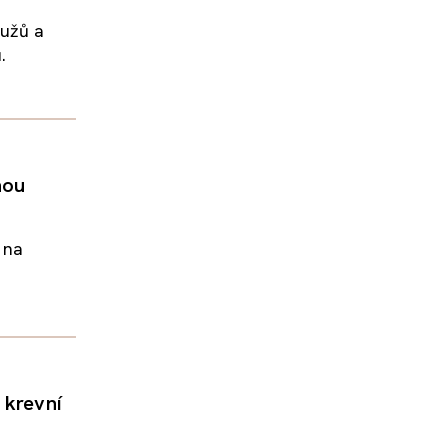
mužů a
.
hou
 na
 krevní