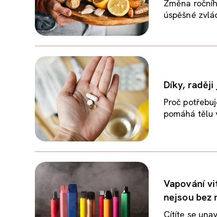
Změna ročníh
úspěšné zvlád
Díky, raděj
Proč potřebu
pomáhá tělu v
Vapování vit
nejsou bez r
Cítíte se una