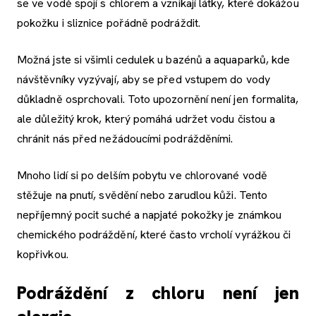
se ve vodě spojí s chlorem a vznikají látky, které dokážou
pokožku i sliznice pořádně podráždit.
Možná jste si všimli cedulek u bazénů a aquaparků, kde
návštěvníky vyzývají, aby se před vstupem do vody
důkladně osprchovali. Toto upozornění není jen formalita,
ale důležitý krok, který pomáhá udržet vodu čistou a
chránit nás před nežádoucími podrážděními.
Mnoho lidí si po delším pobytu ve chlorované vodě
stěžuje na pnutí, svědění nebo zarudlou kůži. Tento
nepříjemný pocit suché a napjaté pokožky je známkou
chemického podráždění, které často vrcholí vyrážkou či
kopřivkou.
Podráždění z chloru není jen