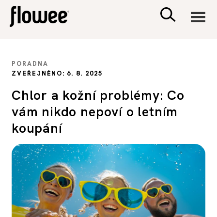
CIVILIZACE
PORADNA
ZVEŘEJNĚNO: 6. 8. 2025
ZDRAVÍ
Chlor a kožní problémy: Co
vám nikdo nepoví o letním
PSYCHOLOGIE
koupání
RODINA A DĚTI
SEX A VZTAHY
PORADNA