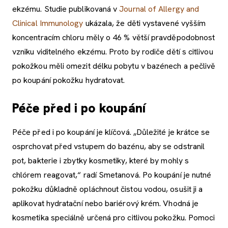
ekzému. Studie publikovaná v
Journal of Allergy and
Clinical Immunology
ukázala, že děti vystavené vyšším
koncentracím chloru měly o 46 % větší pravděpodobnost
vzniku viditelného ekzému. Proto by rodiče dětí s citlivou
pokožkou měli omezit délku pobytu v bazénech a pečlivě
po koupání pokožku hydratovat.
Péče před i po koupání
Péče před i po koupání je klíčová. „Důležité je krátce se
osprchovat před vstupem do bazénu, aby se odstranil
pot, bakterie i zbytky kosmetiky, které by mohly s
chlórem reagovat,“ radí Smetanová. Po koupání je nutné
pokožku důkladně opláchnout čistou vodou, osušit ji a
aplikovat hydratační nebo bariérový krém. Vhodná je
kosmetika speciálně určená pro citlivou pokožku. Pomoci