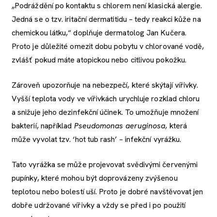
„Podráždění po kontaktu s chlorem není klasická alergie.
Jedná se o tzv. iritační dermatitidu – tedy reakci kůže na
chemickou látku,“ doplňuje dermatolog Jan Kučera.
Proto je důležité omezit dobu pobytu v chlorované vodě,
zvlášť pokud máte atopickou nebo citlivou pokožku.
Zároveň upozorňuje na nebezpečí, které skýtají vířivky.
Vyšší teplota vody ve vířivkách urychluje rozklad chloru
a snižuje jeho dezinfekční účinek. To umožňuje množení
bakterií, například
Pseudomonas aeruginosa
, která
může vyvolat tzv. ‘hot tub rash’ – infekční vyrážku.
Tato vyrážka se může projevovat svědivými červenými
pupínky, které mohou být doprovázeny zvýšenou
teplotou nebo bolestí uší. Proto je dobré navštěvovat jen
dobře udržované vířivky a vždy se před i po použití