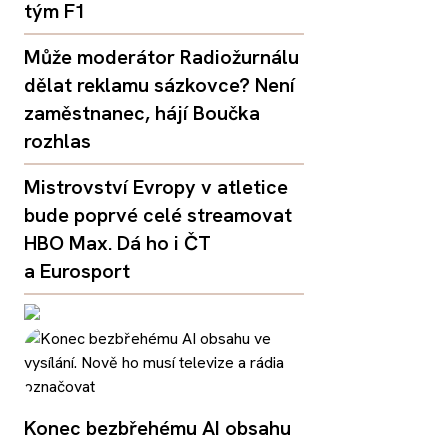
tým F1
Může moderátor Radiožurnálu
dělat reklamu sázkovce? Není
zaměstnanec, hájí Boučka
rozhlas
Mistrovství Evropy v atletice
bude poprvé celé streamovat
HBO Max. Dá ho i ČT
a Eurosport
Konec bezbřehému AI obsahu