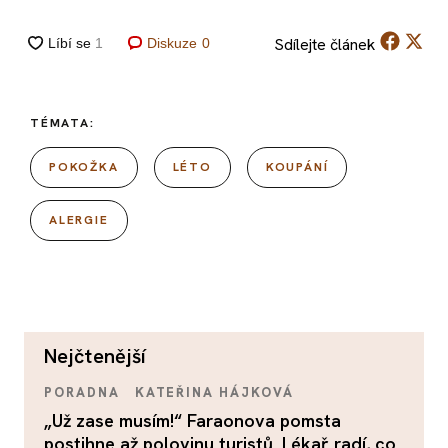
Sdílejte
článek
Diskuze
0
TÉMATA:
POKOŽKA
LÉTO
KOUPÁNÍ
ALERGIE
nejčtenější
PORADNA
KATEŘINA HÁJKOVÁ
„Už zase musím!“ Faraonova pomsta
postihne až polovinu turistů. Lékař radí, co