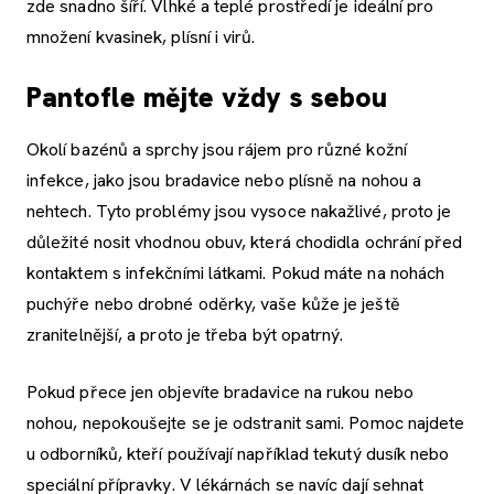
zde snadno šíří. Vlhké a teplé prostředí je ideální pro
množení kvasinek, plísní i virů.
Pantofle mějte vždy s sebou
Okolí bazénů a sprchy jsou rájem pro různé kožní
infekce, jako jsou bradavice nebo plísně na nohou a
nehtech. Tyto problémy jsou vysoce nakažlivé, proto je
důležité nosit vhodnou obuv, která chodidla ochrání před
kontaktem s infekčními látkami. Pokud máte na nohách
puchýře nebo drobné oděrky, vaše kůže je ještě
zranitelnější, a proto je třeba být opatrný.
Pokud přece jen objevíte bradavice na rukou nebo
nohou, nepokoušejte se je odstranit sami. Pomoc najdete
u odborníků, kteří používají například tekutý dusík nebo
speciální přípravky. V lékárnách se navíc dají sehnat