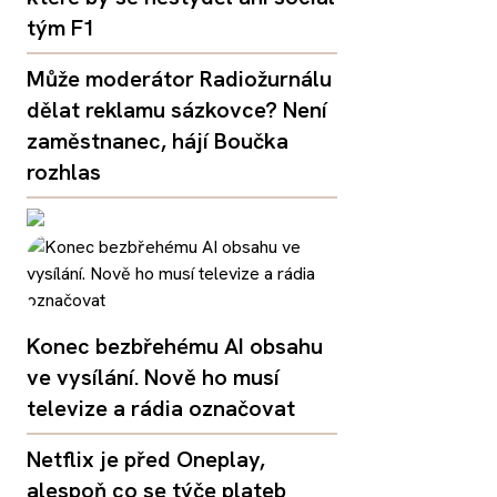
tým F1
Může moderátor Radiožurnálu
dělat reklamu sázkovce? Není
zaměstnanec, hájí Boučka
rozhlas
Konec bezbřehému AI obsahu
ve vysílání. Nově ho musí
televize a rádia označovat
Netflix je před Oneplay,
alespoň co se týče plateb