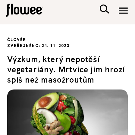
CIVILIZACE
ČLOVĚK
ZVEŘEJNĚNO: 24. 11. 2023
ZDRAVÍ
Výzkum, který nepotěší
vegetariány. Mrtvice jim hrozí
PSYCHOLOGIE
spíš než masožroutům
RODINA A DĚTI
SEX A VZTAHY
PORADNA