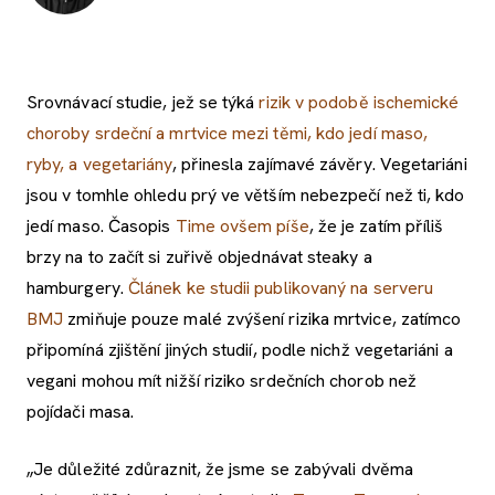
Srovnávací studie, jež se týká
rizik v podobě ischemické
choroby srdeční a mrtvice mezi těmi, kdo jedí maso,
ryby, a vegetariány
, přinesla zajímavé závěry. Vegetariáni
jsou v tomhle ohledu prý ve větším nebezpečí než ti, kdo
jedí maso. Časopis
Time ovšem píše
, že je zatím příliš
brzy na to začít si zuřivě objednávat steaky a
hamburgery.
Článek ke studii publikovaný na serveru
BMJ
zmiňuje pouze malé zvýšení rizika mrtvice, zatímco
připomíná zjištění jiných studií, podle nichž vegetariáni a
vegani mohou mít nižší riziko srdečních chorob než
pojídači masa.
„Je důležité zdůraznit, že jsme se zabývali dvěma