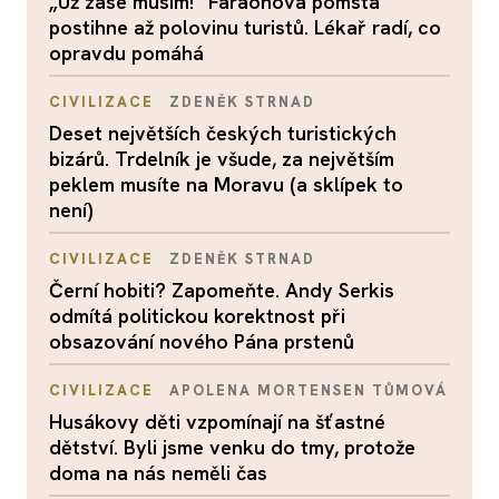
„Už zase musím!“ Faraonova pomsta
postihne až polovinu turistů. Lékař radí, co
opravdu pomáhá
CIVILIZACE
ZDENĚK STRNAD
Deset největších českých turistických
bizárů. Trdelník je všude, za největším
peklem musíte na Moravu (a sklípek to
není)
CIVILIZACE
ZDENĚK STRNAD
Černí hobiti? Zapomeňte. Andy Serkis
odmítá politickou korektnost při
obsazování nového Pána prstenů
CIVILIZACE
APOLENA MORTENSEN TŮMOVÁ
Husákovy děti vzpomínají na šťastné
dětství. Byli jsme venku do tmy, protože
doma na nás neměli čas