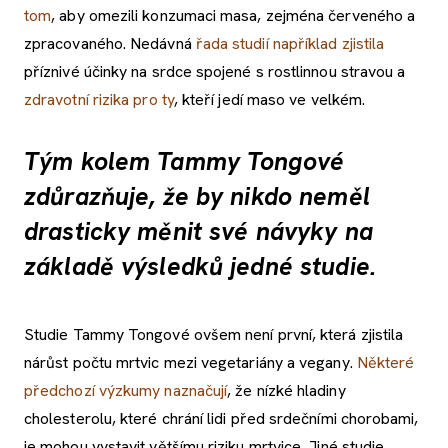
tom
, aby omezili konzumaci masa, zejména červeného a
zpracovaného. Nedávná
řada studií například zjistila
příznivé účinky na srdce spojené s rostlinnou stravou a
zdravotní rizika pro ty
, kteří jedí maso ve velkém.
Tým kolem Tammy Tongové
zdůrazňuje, že by nikdo neměl
drasticky měnit své návyky na
základě výsledků jedné studie.
Studie Tammy Tongové ovšem není první, která zjistila
nárůst počtu mrtvic mezi vegetariány a vegany.
Některé
předchozí výzkumy naznačují
, že nízké hladiny
cholesterolu, které chrání lidi před srdečními chorobami,
je mohou vystavit většímu riziku mrtvice. Jiné studie