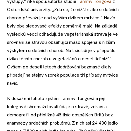
výstupy,“ říká spoluautorka studie
Tammy Tongová
z
Oxfordské univerzity. „Zdá se, že nižší riziko srdečních
chorob převažuje nad vyšším rizikem mrtvice.“ Navíc
byly oba sledované efekty poměrně malé. Na základě
výsledků vědci odhadují, že vegetariánská strava je ve
srovnání se stravou obsahující maso spojena s nižším
výskytem srdečních chorob. Na tisíc lidí je v přepočtu
riziko těchto chorob u vegetariánů o deset lidí nižší.
Ovšem po deseti letech dodržování bezmasé diety
připadají na stejný vzorek populace tři případy mrtvice
navíc.
K dosažení tohoto zjištění Tammy Tongová a její
kolegové shromažďovali údaje o stravě, zdraví a
demografii od přibližně 48 tisíc dospělých Britů bez
anamnézy srdečních problémů. Z nich asi 24 400 jedlo