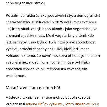
nebo veganskou stravu.
Po zahrnutí faktorů, jako jsou životní styl a demografické
charakteristiky, zjistili vědci o 20 % vyšší míru mrtvice u
lidí, kteří studii zahájili nebo ukončili jako vegetariáni, ve
srovnání s jedlíky masa. Mezi vegetariány a těmi, kdo
jedli jen ryby, však byla o 13 % nižší pravděpodobnost
výskytu srdeční choroby než u lidí, kteří jedli maso.
Vzhledem k tomu, že cévní mozková příhoda je mnohem
vzácnější než srdeční onemocnění, může být riziko
srdečních chorob ve skutečnosti tím závažnějším
problémem.
Masožravci jsou na tom hůř
Výsledky týkající se mrtvice mohou být překvapivé
vzhledem k
mnoha letům výzkumu, který utvrzoval lidi v