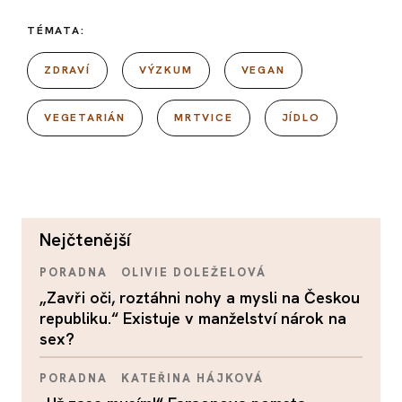
TÉMATA:
ZDRAVÍ
VÝZKUM
VEGAN
VEGETARIÁN
MRTVICE
JÍDLO
nejčtenější
PORADNA
OLIVIE DOLEŽELOVÁ
„Zavři oči, roztáhni nohy a mysli na Českou
republiku.“ Existuje v manželství nárok na
sex?
PORADNA
KATEŘINA HÁJKOVÁ