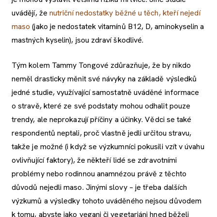
uvádějí, že
nutriční nedostatky běžné u těch, kteří nejedí
maso
(jako je nedostatek vitamínů B12, D, aminokyselin a
mastných kyselin), jsou zdraví škodlivé.
Tým kolem Tammy Tongové zdůrazňuje, že by nikdo
neměl drasticky měnit své návyky na základě výsledků
jedné studie, využívající samostatně uváděné informace
o stravě, které ze své podstaty mohou odhalit pouze
trendy, ale neprokazují příčiny a účinky. Vědci se také
respondentů neptali, proč vlastně jedli určitou stravu,
takže je možné (i když se výzkumníci pokusili vzít v úvahu
ovlivňující faktory), že někteří lidé se zdravotními
problémy nebo rodinnou anamnézou právě z těchto
důvodů nejedli maso. Jinými slovy – je třeba dalších
výzkumů a výsledky tohoto uváděného nejsou důvodem
k tomu, abyste jako vegani či vegetariáni hned běželi