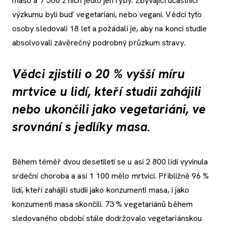
maso a 7 500 z nich jedlo jen ryby. Zbývající účastníci
výzkumu byli buď vegetariáni, nebo vegani. Vědci tyto
osoby sledovali 18 let a požádali je, aby na konci studie
absolvovali závěrečný podrobný průzkum stravy.
Vědci zjistili o 20 % vyšší míru
mrtvice u lidí, kteří studii zahájili
nebo ukončili jako vegetariáni, ve
srovnání s jedlíky masa.
Během téměř dvou desetiletí se u asi 2 800 lidí vyvinula
srdeční choroba a asi 1 100 mělo mrtvici. Přibližně 96 %
lidí, kteří zahájili studii jako konzumenti masa, i jako
konzumenti masa skončili. 73 % vegetariánů během
sledovaného období stále dodržovalo vegetariánskou