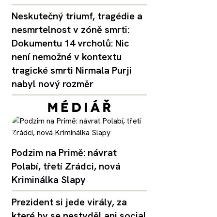
Neskutečný triumf, tragédie a
nesmrtelnost v zóně smrti:
Dokumentu 14 vrcholů: Nic
není nemožné v kontextu
tragické smrti Nirmala Purji
nabyl nový rozměr
Podzim na Primě: návrat
Polabí, třetí Zrádci, nová
Kriminálka Slapy
Prezident si jede virály, za
které by se nestyděl ani social