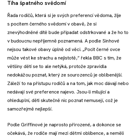
Tíha špatného svědomí
Řada rodičů, která si je svých preferencí vědoma, žije
s pocitem černého svědomí v obavě, že si
znevýhodněné dítě bude připadat odstrkované a že ho to
v budoucnu nepříjemně poznamená. A podle Sinhové
nejsou takové obavy úplně od věci. „Pocit černé ovce
může vést ke strachu a nejistotě,“ řekla BBC s tím, že
většiny dětí se to ale netýká, protože zpravidla
nedokážou poznat, který ze sourozenců je oblíbenější.
Záleží to na přístupu rodičů a na tom, jak moc dávají nebo
nedávají své preference najevo. Jsou-li milující a
ohleduplní, děti skutečně nic poznat nemusejí, což je
samozřejmě nejlepší.
Podle Griffinové je naprosto přirozené, a dokonce se
očekává, že rodiče mají mezi dětmi oblíbence, a neměli