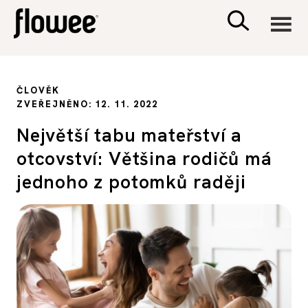
CIVILIZACE
ČLOVĚK
ZVEŘEJNĚNO: 12. 11. 2022
ZDRAVÍ
Největší tabu mateřství a
otcovství: Většina rodičů má
PSYCHOLOGIE
jednoho z potomků raději
RODINA A DĚTI
SEX A VZTAHY
PORADNA