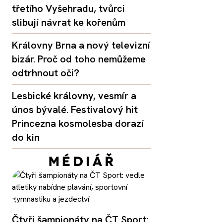
třetího Vyšehradu, tvůrci
slibují návrat ke kořenům
Královny Brna a nový televizní
bizár. Proč od toho nemůžeme
odtrhnout oči?
Lesbické královny, vesmír a
únos bývalé. Festivalový hit
Princezna kosmolesba dorazí
do kin
Čtyři šampionáty na ČT Sport: