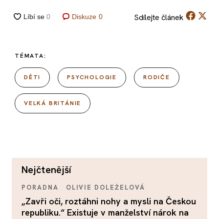
Sdílejte
článek
Diskuze
0
TÉMATA:
DĚTI
PSYCHOLOGIE
RODIČE
VELKÁ BRITÁNIE
nejčtenější
PORADNA
OLIVIE DOLEŽELOVÁ
„Zavři oči, roztáhni nohy a mysli na Českou
republiku.“ Existuje v manželství nárok na