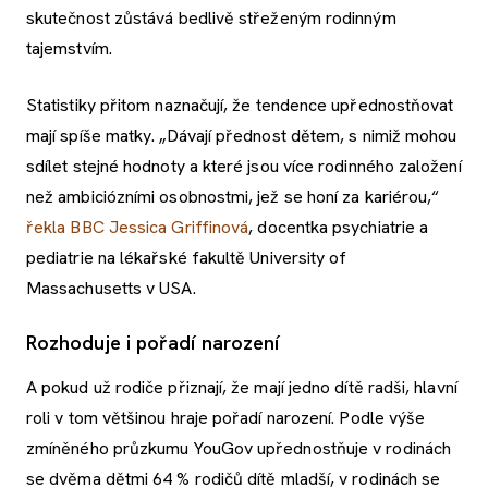
skutečnost zůstává bedlivě střeženým rodinným
tajemstvím.
Statistiky přitom naznačují, že tendence upřednostňovat
mají spíše matky. „Dávají přednost dětem, s nimiž mohou
sdílet stejné hodnoty a které jsou více rodinného založení
než ambiciózními osobnostmi, jež se honí za kariérou,“
řekla BBC
Jessica Griffinová
, docentka psychiatrie a
pediatrie na lékařské fakultě University of
Massachusetts v USA.
Rozhoduje i pořadí narození
A pokud už rodiče přiznají, že mají jedno dítě radši, hlavní
roli v tom většinou hraje pořadí narození. Podle výše
zmíněného průzkumu YouGov upřednostňuje v rodinách
se dvěma dětmi 64 % rodičů dítě mladší, v rodinách se