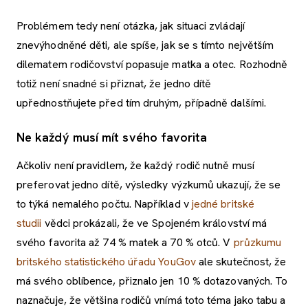
Problémem tedy není otázka, jak situaci zvládají
znevýhodněné děti, ale spíše, jak se s tímto největším
dilematem rodičovství popasuje matka a otec. Rozhodně
totiž není snadné si přiznat, že jedno dítě
upřednostňujete před tím druhým, případně dalšími.
Ne každý musí mít svého favorita
Ačkoliv není pravidlem, že každý rodič nutně musí
preferovat jedno dítě, výsledky výzkumů ukazují, že se
to týká nemalého počtu. Například v
jedné britské
studii
vědci prokázali, že ve Spojeném království má
svého favorita až 74 % matek a 70 % otců. V
průzkumu
britského statistického úřadu YouGov
ale skutečnost, že
má svého oblíbence, přiznalo jen 10 % dotazovaných. To
naznačuje, že většina rodičů vnímá toto téma jako tabu a