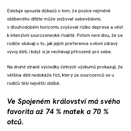
Existuje spousta důkazů o tom, že pozice nejméně
oblíbeného dítěte může snižovat sebevědomí,
v dlouhodobém horizontu zvyšovat riziko deprese a vést
k intenzivní sourozenecké rivalitě. Potom není divu, že se
rodiče obávají o to, jak jejich preference ovlivní zdravý
vývoj dětí, i když si je nechávají přirozeně pro sebe.
Na druhé straně výsledky četných výzkumů prokazují, že
většina dětí nedokáže říct, který ze sourozenců se u
rodičů těší největší oblibě.
Ve Spojeném království má svého
favorita až 74 % matek a 70 %
otců.