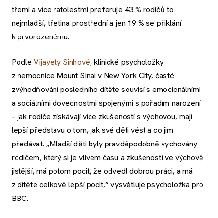
třemi a více ratolestmi preferuje 43 % rodičů to
nejmladší, třetina prostřední a jen 19 % se přiklání
k prvorozenému.
Podle
Vijayety Sinhové
, klinické psycholožky
z nemocnice Mount Sinai v New York City, časté
zvýhodňování posledního dítěte souvisí s emocionálními
a sociálními dovednostmi spojenými s pořadím narození
– jak rodiče získávají více zkušeností s výchovou, mají
lepší představu o tom, jak své děti vést a co jim
předávat. „Mladší děti byly pravděpodobně vychovány
rodičem, který si je vlivem času a zkušeností ve výchově
jistější, má potom pocit, že odvedl dobrou práci, a má
z dítěte celkově lepší pocit,“ vysvětluje psycholožka pro
BBC.