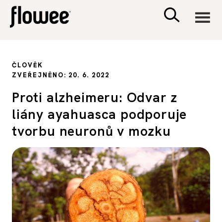
CIVILIZACE
ČLOVĚK
ZVEŘEJNĚNO: 20. 6. 2022
ZDRAVÍ
Proti alzheimeru: Odvar z
liány ayahuasca podporuje
PSYCHOLOGIE
tvorbu neuronů v mozku
RODINA A DĚTI
SEX A VZTAHY
PORADNA