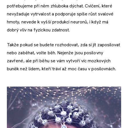
potřebujeme při něm zhluboka dýchat. Cvičení, které
nevyžaduje vytrvalost a podporuje spíše růst svalové
hmoty, nevede k vyšší produkci neuronů, i když má
dobrý vliv na fyzickou zdatnost.
Takže pokud se budete rozhodovat, zda si jít zaposilovat
nebo zaběhat, volte běh. Nejenže jsou posilovny
zavřené, ale při běhu se vám vytvoří víc mozkových
buněk než lidem, kteří tráví až moc času v posilovnách.