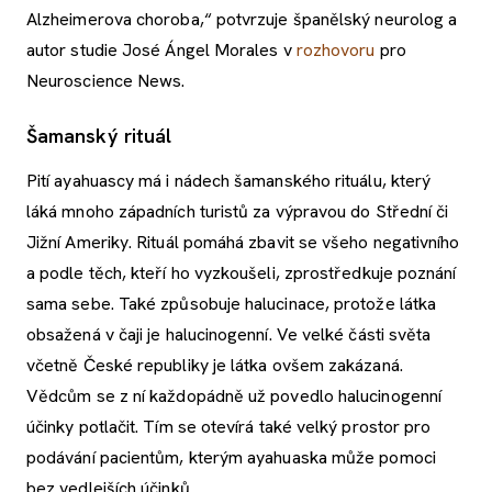
Alzheimerova choroba,“ potvrzuje španělský neurolog a
autor studie José Ángel Morales v
rozhovoru
pro
Neuroscience News.
Šamanský rituál
Pití ayahuascy má i nádech šamanského rituálu, který
láká mnoho západních turistů za výpravou do Střední či
Jižní Ameriky. Rituál pomáhá zbavit se všeho negativního
a podle těch, kteří ho vyzkoušeli, zprostředkuje poznání
sama sebe. Také způsobuje halucinace, protože látka
obsažená v čaji je halucinogenní. Ve velké části světa
včetně České republiky je látka ovšem zakázaná.
Vědcům se z ní každopádně už povedlo halucinogenní
účinky potlačit. Tím se otevírá také velký prostor pro
podávání pacientům, kterým ayahuaska může pomoci
bez vedlejších účinků.