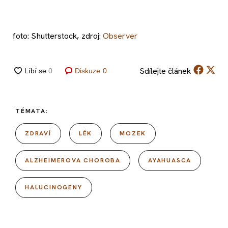
foto: Shutterstock, zdroj:
Observer
Sdílejte
článek
Diskuze
0
TÉMATA:
ZDRAVÍ
LÉK
MOZEK
ALZHEIMEROVA CHOROBA
AYAHUASCA
HALUCINOGENY