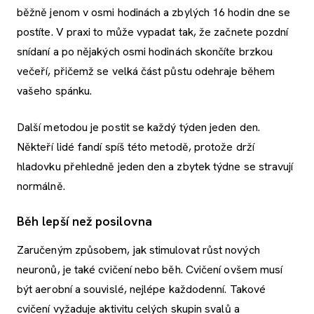
běžně jenom v osmi hodinách a zbylých 16 hodin dne se
postíte. V praxi to může vypadat tak, že začnete pozdní
snídaní a po nějakých osmi hodinách skončíte brzkou
večeří, přičemž se velká část půstu odehraje během
vašeho spánku.
Další metodou je postit se každý týden jeden den.
Někteří lidé fandí spíš této metodě, protože drží
hladovku přehledně jeden den a zbytek týdne se stravují
normálně.
Běh lepší než posilovna
Zaručeným způsobem, jak stimulovat růst nových
neuronů, je také cvičení nebo běh. Cvičení ovšem musí
být aerobní a souvislé, nejlépe každodenní. Takové
cvičení vyžaduje aktivitu celých skupin svalů a