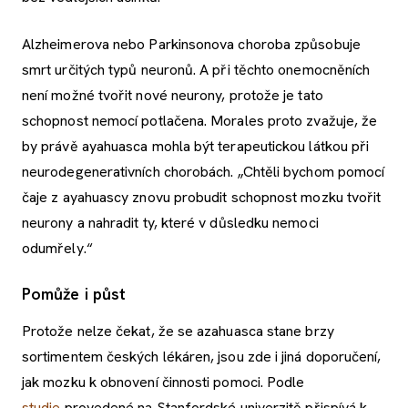
Alzheimerova nebo Parkinsonova choroba způsobuje
smrt určitých typů neuronů. A při těchto onemocněních
není možné tvořit nové neurony, protože je tato
schopnost nemocí potlačena. Morales proto zvažuje, že
by právě ayahuasca mohla být terapeutickou látkou při
neurodegenerativních chorobách. „Chtěli bychom pomocí
čaje z ayahuascy znovu probudit schopnost mozku tvořit
neurony a nahradit ty, které v důsledku nemoci
odumřely.“
Pomůže i půst
Protože nelze čekat, že se azahuasca stane brzy
sortimentem českých lékáren, jsou zde i jiná doporučení,
jak mozku k obnovení činnosti pomoci. Podle
studie
provedené na Stanfordské univerzitě přispívá k