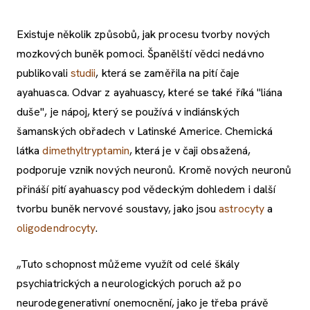
Existuje několik způsobů, jak procesu tvorby nových
mozkových buněk pomoci. Španělští vědci nedávno
publikovali
studii
, která se zaměřila na pití čaje
ayahuasca. Odvar z ayahuascy, které se také říká "liána
duše", je nápoj, který se používá v indiánských
šamanských obřadech v Latinské Americe. Chemická
látka
dimethyltryptamin
, která je v čaji obsažená,
podporuje vznik nových neuronů. Kromě nových neuronů
přináší pití ayahuascy pod vědeckým dohledem i další
tvorbu buněk nervové soustavy, jako jsou
astrocyty
a
oligodendrocyty
.
„Tuto schopnost můžeme využít od celé škály
psychiatrických a neurologických poruch až po
neurodegenerativní onemocnění, jako je třeba právě