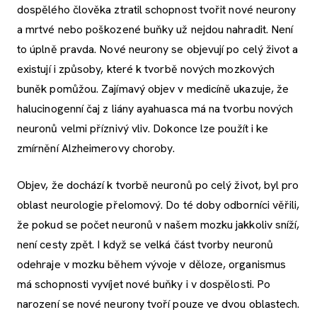
dospělého člověka ztratil schopnost tvořit nové neurony
a mrtvé nebo poškozené buňky už nejdou nahradit. Není
to úplně pravda. Nové neurony se objevují po celý život a
existují i způsoby, které k tvorbě nových mozkových
buněk pomůžou. Zajímavý objev v medicíně ukazuje, že
halucinogenní čaj z liány ayahuasca má na tvorbu nových
neuronů velmi příznivý vliv. Dokonce lze použít i ke
zmírnění Alzheimerovy choroby.
Objev, že dochází k tvorbě neuronů po celý život, byl pro
oblast neurologie přelomový. Do té doby odborníci věřili,
že pokud se počet neuronů v našem mozku jakkoliv sníží,
není cesty zpět. I když se velká část tvorby neuronů
odehraje v mozku během vývoje v děloze, organismus
má schopnosti vyvíjet nové buňky i v dospělosti. Po
narození se nové neurony tvoří pouze ve dvou oblastech.