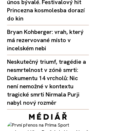
únos bývalé. Festivalový hit
Princezna kosmolesba dorazí
do kin
Bryan Kohberger: vrah, který
má rezervované místo v
incelském nebi
Neskutečný triumf, tragédie a
nesmrtelnost v zóně smrti:
Dokumentu 14 vrcholů: Nic
není nemožné v kontextu
tragické smrti Nirmala Purji
nabyl nový rozměr