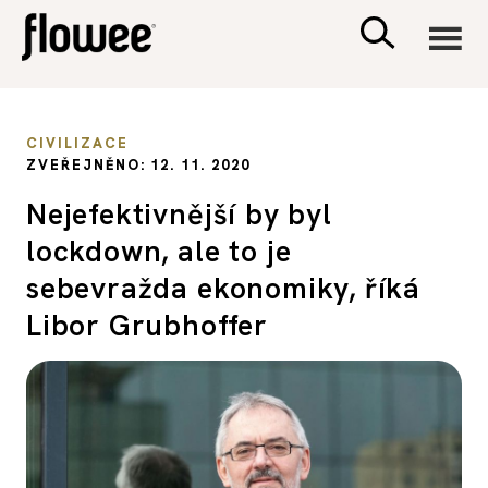
CIVILIZACE
CIVILIZACE
ZVEŘEJNĚNO: 12. 11. 2020
ZDRAVÍ
Nejefektivnější by byl
lockdown, ale to je
PSYCHOLOGIE
sebevražda ekonomiky, říká
RODINA A DĚTI
Libor Grubhoffer
SEX A VZTAHY
PORADNA