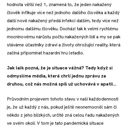
hodnota větší než 1, znamená to, že jeden nakažený
člověk infikuje více než jednoho dalšího člověka a každý
další nově nakažený předá infekci dalším, tedy více než
jednomu dalšímu člověku. Dochází tak k velmi rychlému
mocninovému nárůstu počtu nakažených lidí a my se pak
stáváme účastníky zdraví a životy ohrožující reality, která
začíná připomínat hazardní hru letadlo.
Jak laik pozná, že je situace vážná? Tedy když si
odmyslíme média, která chrlí jednu zprávu za
druhou, což nás možná spíš už uchovává v apatii...
Průvodním projevem tohoto stavu v naší každodennosti
je, že už každý z nás, pokud ještě neonemocněl sám či
někdo z jeho blízkých, určitě zná celou řadu nakažených
ve svém okolí. V tom je tato pandemická situace