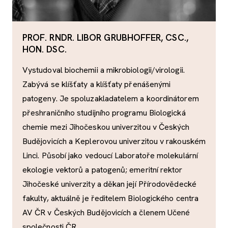
PROF. RNDR. LIBOR GRUBHOFFER, CSC.,
HON. DSC.
Vystudoval biochemii a mikrobiologii/virologii.
Zabývá se klíšťaty a klíšťaty přenášenými
patogeny. Je spoluzakladatelem a koordinátorem
přeshraničního studijního programu Biologická
chemie mezi Jihočeskou univerzitou v Českých
Budějovicích a Keplerovou univerzitou v rakouském
Linci. Působí jako vedoucí Laboratoře molekulární
ekologie vektorů a patogenů; emeritní rektor
Jihočeské univerzity a děkan její Přírodovědecké
fakulty, aktuálně je ředitelem Biologického centra
AV ČR v Českých Budějovicích a členem Učené
společnosti ČR.