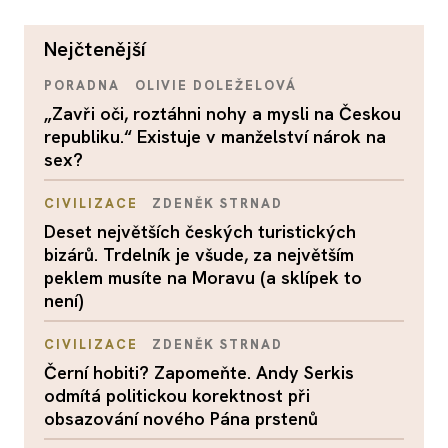
nejčtenější
PORADNA
OLIVIE DOLEŽELOVÁ
„Zavři oči, roztáhni nohy a mysli na Českou
republiku.“ Existuje v manželství nárok na
sex?
CIVILIZACE
ZDENĚK STRNAD
Deset největších českých turistických
bizárů. Trdelník je všude, za největším
peklem musíte na Moravu (a sklípek to
není)
CIVILIZACE
ZDENĚK STRNAD
Černí hobiti? Zapomeňte. Andy Serkis
odmítá politickou korektnost při
obsazování nového Pána prstenů