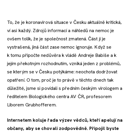
To, že je koronavirová situace v Česku aktuálně kritická,
ví asi každý. Zdrojů informací a náhledů na nemoc je
ovšem tolik, že je společnost zmatená. Část jí je
vystrašená, jiná část zase nemoc ignoruje. Když se
k tomu připočte nedůvěra k vládě Andreje Babiše a k
jejím překotným rozhodnutím, vzniká jeden z problémů,
se kterým se v Česku potýkáme: neochota dodržovat
opatření. O tom, proč je to právě v těchto dnech tak
důležité, jsme si povídali s předním českým virologem a
ředitelem Biologického centra AV ČR, profesorem
Liborem Grubhofferem.
Internetem koluje řada výzev vědců, kteří apelují na
občany, aby se chovali zodpovědně. Připojil byste