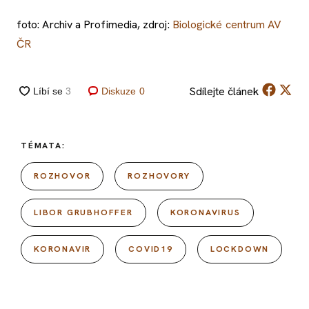
foto: Archiv a Profimedia, zdroj:
Biologické centrum AV
ČR
Sdílejte
článek
Diskuze
0
TÉMATA:
ROZHOVOR
ROZHOVORY
LIBOR GRUBHOFFER
KORONAVIRUS
KORONAVIR
COVID19
LOCKDOWN