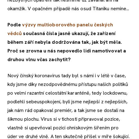
okamžik. V opačném případě nás osud Titaniku nemine...
Podle
výzvy multioborového panelu českých
vědců
současná čísla jasně ukazují, že zařízení
během září nebyla dodržována tak, jak být měla.
Proč se zrovna u nás nepovedlo lidi namotivovat a
druhou vlnu včas zachytit?
Nový čínský koronavirus tady byl s námi i v létě v čase,
kdy jsme díky nezodpovědnému přístupu našich politiků
po velmi razantní celostátní karanténě, tedy lockdownu,
podlehli sebeuspokojení, byli jsme nejlepší z nejlepších,
jak nám rád opakoval premiér, a tak jsme se dostali na
šikmou plochu. Virus si v tichosti připravoval pozice,
vlastně si upevňoval pozici ohniskovým šířením pro
úder ve druhé vlně. A ten skutečně přišel v míře šokující.