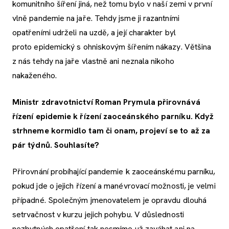
komunitního šíření jiná, než tomu bylo v naší zemi v první
vlně pandemie na jaře. Tehdy jsme ji razantními
opatřeními udrželi na uzdě, a její charakter byl
proto epidemický s ohniskovým šířením nákazy. Většina
z nás tehdy na jaře vlastně ani neznala nikoho
nakaženého.
Ministr zdravotnictví Roman Prymula přirovnává
řízení epidemie k řízení zaoceánského parníku. Když
strhneme kormidlo tam či onam, projeví se to až za
pár týdnů. Souhlasíte?
Přirovnání probíhající pandemie k zaoceánskému parníku,
pokud jde o jejich řízení a manévrovací možnosti, je velmi
případné. Společným jmenovatelem je opravdu dlouhá
setrvačnost v kurzu jejich pohybu. V důslednosti
nezbytných opatření tak nesmíme už zaváhat ani na