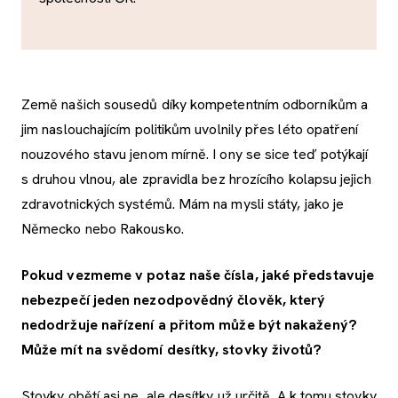
Země našich sousedů díky kompetentním odborníkům a
jim naslouchajícím politikům uvolnily přes léto opatření
nouzového stavu jenom mírně. I ony se sice teď potýkají
s druhou vlnou, ale zpravidla bez hrozícího kolapsu jejich
zdravotnických systémů. Mám na mysli státy, jako je
Německo nebo Rakousko.
Pokud vezmeme v potaz naše čísla, jaké představuje
nebezpečí jeden nezodpovědný člověk, který
nedodržuje nařízení a přitom může být nakažený?
Může mít na svědomí desítky, stovky životů?
Stovky obětí asi ne, ale desítky už určitě. A k tomu stovky