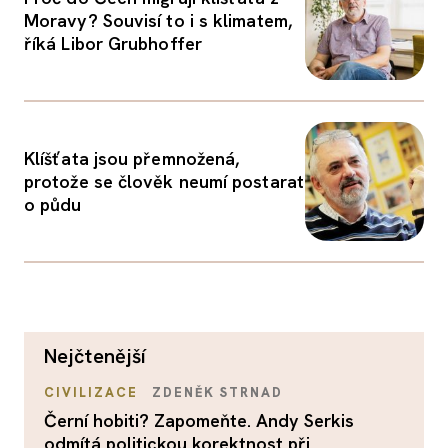
Moravy? Souvisí to i s klimatem,
říká Libor Grubhoffer
Klíšťata jsou přemnožená,
protože se člověk neumí postarat
o půdu
nejčtenější
CIVILIZACE
ZDENĚK STRNAD
Černí hobiti? Zapomeňte. Andy Serkis
odmítá politickou korektnost při