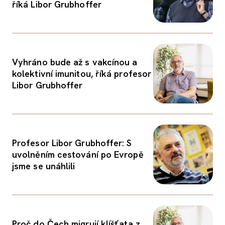
říká Libor Grubhoffer
Vyhráno bude až s vakcínou a
kolektivní imunitou, říká profesor
Libor Grubhoffer
Profesor Libor Grubhoffer: S
uvolněním cestování po Evropě
jsme se unáhlili
Proč do Čech migrují klíšťata z