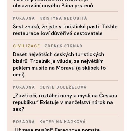
obsazování nového Pána prstenů
PORADNA
KRISTÝNA NEDOBITÁ
Šest znaků, že jste v turistické pasti. Takhle
restaurace loví důvěřivé cestovatele
CIVILIZACE
ZDENĚK STRNAD
Deset největších českých turistických
bizárů. Trdelník je všude, za největším
peklem musíte na Moravu (a sklípek to
není)
PORADNA
OLIVIE DOLEŽELOVÁ
„Zavři oči, roztáhni nohy a mysli na Českou
republiku.“ Existuje v manželství nárok na
sex?
PORADNA
KATEŘINA HÁJKOVÁ
„Už zase musím!“ Faraonova pomsta