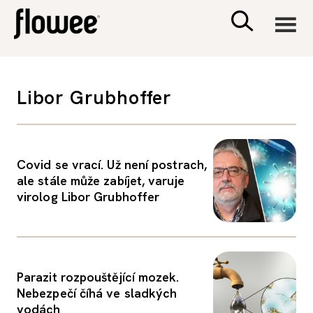
CIVILIZACE
Libor Grubhoffer
ZDRAVÍ
PSYCHOLOGIE
Covid se vrací. Už není postrach,
ale stále může zabíjet, varuje
virolog Libor Grubhoffer
RODINA A DĚTI
SEX A VZTAHY
Parazit rozpouštějící mozek.
PORADNA
Nebezpečí číhá ve sladkých
vodách