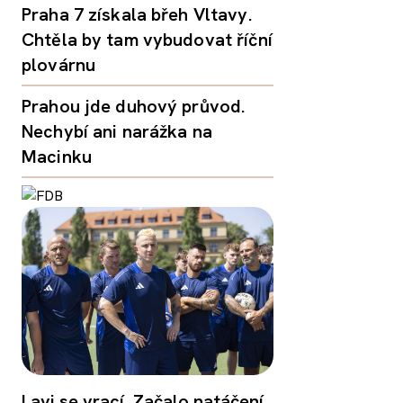
Praha 7 získala břeh Vltavy.
Chtěla by tam vybudovat říční
plovárnu
Prahou jde duhový průvod.
Nechybí ani narážka na
Macinku
Lavi se vrací. Začalo natáčení