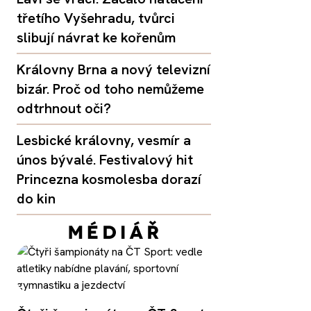
třetího Vyšehradu, tvůrci
slibují návrat ke kořenům
Královny Brna a nový televizní
bizár. Proč od toho nemůžeme
odtrhnout oči?
Lesbické královny, vesmír a
únos bývalé. Festivalový hit
Princezna kosmolesba dorazí
do kin