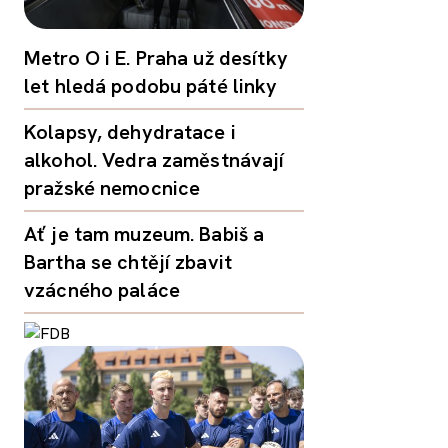
Metro O i E. Praha už desítky
let hledá podobu páté linky
Kolapsy, dehydratace i
alkohol. Vedra zaměstnávají
pražské nemocnice
Ať je tam muzeum. Babiš a
Bartha se chtějí zbavit
vzácného paláce