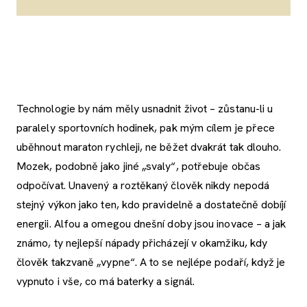
Technologie by nám měly usnadnit život – zůstanu-li u
paralely sportovních hodinek, pak mým cílem je přece
uběhnout maraton rychleji, ne běžet dvakrát tak dlouho.
Mozek, podobně jako jiné „svaly“, potřebuje občas
odpočívat. Unavený a roztěkaný člověk nikdy nepodá
stejný výkon jako ten, kdo pravidelně a dostatečně dobíjí
energii. Alfou a omegou dnešní doby jsou inovace – a jak
známo, ty nejlepší nápady přicházejí v okamžiku, kdy
člověk takzvaně „vypne“. A to se nejlépe podaří, když je
vypnuto i vše, co má baterky a signál.