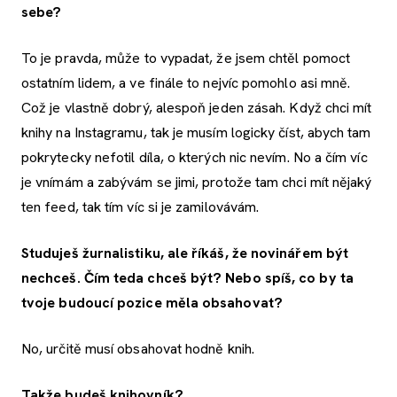
sebe?
To je pravda, může to vypadat, že jsem chtěl pomoct
ostatním lidem, a ve finále to nejvíc pomohlo asi mně.
Což je vlastně dobrý, alespoň jeden zásah. Když chci mít
knihy na Instagramu, tak je musím logicky číst, abych tam
pokrytecky nefotil díla, o kterých nic nevím. No a čím víc
je vnímám a zabývám se jimi, protože tam chci mít nějaký
ten feed, tak tím víc si je zamilovávám.
Studuješ žurnalistiku, ale říkáš, že novinářem být
nechceš. Čím teda chceš být? Nebo spíš, co by ta
tvoje budoucí pozice měla obsahovat?
No, určitě musí obsahovat hodně knih.
Takže budeš knihovník?