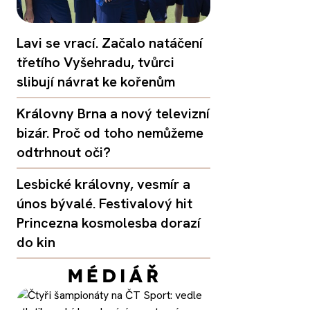
Lavi se vrací. Začalo natáčení
třetího Vyšehradu, tvůrci
slibují návrat ke kořenům
Královny Brna a nový televizní
bizár. Proč od toho nemůžeme
odtrhnout oči?
Lesbické královny, vesmír a
únos bývalé. Festivalový hit
Princezna kosmolesba dorazí
do kin