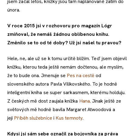
jsem začal letos, knížky jsou tam naplánované zatím do
února.
V roce 2015 jsi v rozhovoru pro magazín Lógr
zmiňoval, že nemáš žádnou oblíbenou knihu.
Změnilo se to od té doby? Už jsi našel tu pravou?
Hele, ne, ale už se k tomu určitě blížím. Teď jsem objevil
knížku, kterou teda ještě nemám dočtenou, ale myslím,
že to bude ona. Jmenuje se
Pes na cestě
od
slovenského autora Pavla Vilikovského. To je hodně
inteligentní kniha se super sarkasmem, kterému holduju.
Z českých mě dost zaujala knížka
Hana
. Jinak ještě ze
světových mě hodně bavila Margaret Atwoodová a
její
Příběh služebnice
i
Kus temnoty
.
Kdysi jsi sám sebe označil za bojovníka za práva