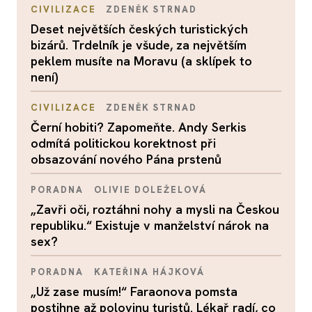
CIVILIZACE
ZDENĚK STRNAD
Deset největších českých turistických
bizárů. Trdelník je všude, za největším
peklem musíte na Moravu (a sklípek to
není)
CIVILIZACE
ZDENĚK STRNAD
Černí hobiti? Zapomeňte. Andy Serkis
odmítá politickou korektnost při
obsazování nového Pána prstenů
PORADNA
OLIVIE DOLEŽELOVÁ
„Zavři oči, roztáhni nohy a mysli na Českou
republiku.“ Existuje v manželství nárok na
sex?
PORADNA
KATEŘINA HÁJKOVÁ
„Už zase musím!“ Faraonova pomsta
postihne až polovinu turistů. Lékař radí, co