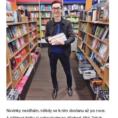
Novinky nestíhám, někdy se k nim dostanu až po roce.
A některé knihy si schovávám na důchod, říká Jakub