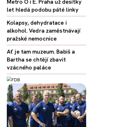
Metro O i E. Praha už desítky
let hledá podobu páté linky
Kolapsy, dehydratace i
alkohol. Vedra zaměstnávají
pražské nemocnice
Ať je tam muzeum. Babiš a
Bartha se chtějí zbavit
vzácného paláce