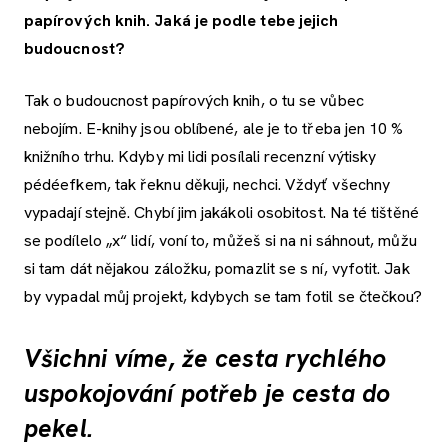
papírových knih. Jaká je podle tebe jejich
budoucnost?
Tak o budoucnost papírových knih, o tu se vůbec
nebojím. E-knihy jsou oblíbené, ale je to třeba jen 10 %
knižního trhu. Kdyby mi lidi posílali recenzní výtisky
pédéefkem, tak řeknu děkuji, nechci. Vždyť všechny
vypadají stejně. Chybí jim jakákoli osobitost. Na té tištěné
se podílelo „x“ lidí, voní to, můžeš si na ni sáhnout, můžu
si tam dát nějakou záložku, pomazlit se s ní, vyfotit. Jak
by vypadal můj projekt, kdybych se tam fotil se čtečkou?
Všichni víme, že cesta rychlého
uspokojování potřeb je cesta do
pekel.