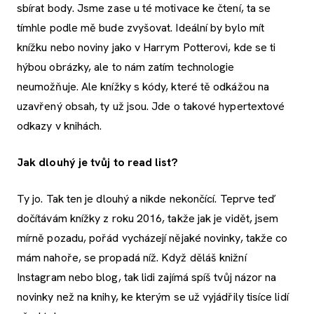
sbírat body. Jsme zase u té motivace ke čtení, ta se
tímhle podle mě bude zvyšovat. Ideální by bylo mít
knížku nebo noviny jako v Harrym Potterovi, kde se ti
hýbou obrázky, ale to nám zatím technologie
neumožňuje. Ale knížky s kódy, které tě odkážou na
uzavřený obsah, ty už jsou. Jde o takové hypertextové
odkazy v knihách.
Jak dlouhý je tvůj to read list?
Ty jo. Tak ten je dlouhý a nikde nekončící. Teprve teď
dočítávám knížky z roku 2016, takže jak je vidět, jsem
mírně pozadu, pořád vycházejí nějaké novinky, takže co
mám nahoře, se propadá níž. Když děláš knižní
Instagram nebo blog, tak lidi zajímá spíš tvůj názor na
novinky než na knihy, ke kterým se už vyjádřily tisíce lidí