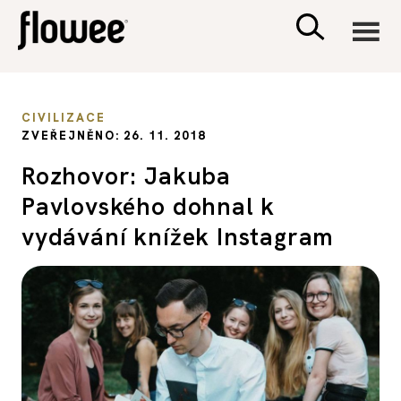
CIVILIZACE
CIVILIZACE
ZVEŘEJNĚNO: 26. 11. 2018
ZDRAVÍ
Rozhovor: Jakuba
Pavlovského dohnal k
PSYCHOLOGIE
vydávání knížek Instagram
RODINA A DĚTI
SEX A VZTAHY
PORADNA