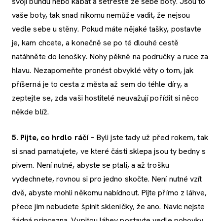
svoji bundu nebo kabát a setřeste ze sebe boty. Jsou to
vaše boty, tak snad nikomu nemůže vadit, že nejsou
vedle sebe u stěny. Pokud máte nějaké tašky, postavte
je, kam chcete, a konečně se po té dlouhé cestě
natáhněte do lenošky. Nohy pěkně na područky a ruce za
hlavu. Nezapomeňte pronést obvyklé věty o tom, jak
příšerná je to cesta z města až sem do téhle díry, a
zeptejte se, zda vaši hostitelé neuvažují pořídit si něco
někde blíž.
5. Pijte, co hrdlo ráčí –
Byli jste tady už před rokem, tak
si snad pamatujete, ve které části sklepa jsou ty bedny s
pivem. Není nutné, abyste se ptali, a až trošku
vydechnete, rovnou si pro jedno skočte. Není nutné vzít
dvě, abyste mohli někomu nabídnout. Pijte přímo z láhve,
přece jim nebudete špinit skleničky, že ano. Navíc nejste
žádná princezna. Vypitou láhev postavte vedle pohovky.