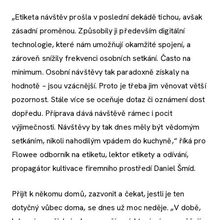
„Etiketa návštěv prošla v poslední dekádě tichou, avšak
zásadní proměnou. Způsobily ji především digitální
technologie, které nám umožňují okamžité spojení, a
zároveň snížily frekvenci osobních setkání. Často na
minimum. Osobní návštěvy tak paradoxně získaly na
hodnotě – jsou vzácnější. Proto je třeba jim věnovat větší
pozornost. Stále více se oceňuje dotaz či oznámení dost
dopředu. Příprava dává návštěvě rámec i pocit
výjimečnosti. Návštěvy by tak dnes měly být vědomým
setkáním, nikoli nahodilým vpádem do kuchyně,“ říká pro
Flowee odborník na etiketu, lektor etikety a odívání,
propagátor kultivace firemního prostředí Daniel Šmíd.
Přijít k někomu domů, zazvonit a čekat, jestli je ten
dotyčný vůbec doma, se dnes už moc neděje. „V době,