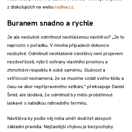
z diskutujících na webu
rodina.cz
.
Buranem snadno a rychle
Je ale neslušné odmítnout neohlášenou návštěvu? „Je to
naprosto v pořádku. V mnoha případech dokonce
nezbytné. Odmítnutí neohlášené návštěvy není projevem
nezdvořilosti, nýbrž ochrany vlastního prostoru a
zhmotnění respektu k sobě samému. Slušnost a
vstřícnost neznamená, že se musíme vzdát svého klidu a
času na úkor nepřipraveného setkání,“ překvapuje Daniel
Šmíd, ale dodává, že odmítnutí by mělo proběhnout
laskavě s nabídkou náhradního termínu.
Návštěva by podle něj měla umět dodržet alespoň
základní pravidla. Nejčastější chybou je bezpochyby