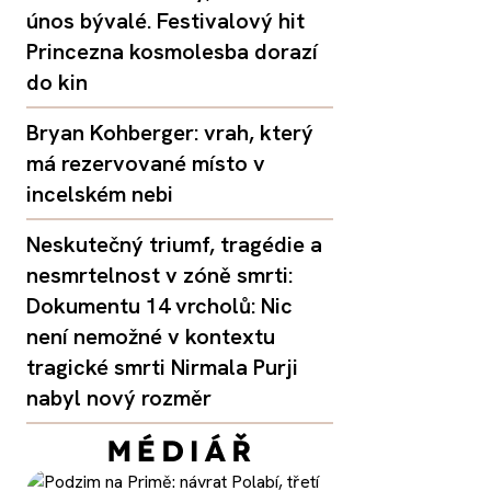
únos bývalé. Festivalový hit
Princezna kosmolesba dorazí
do kin
Bryan Kohberger: vrah, který
má rezervované místo v
incelském nebi
Neskutečný triumf, tragédie a
nesmrtelnost v zóně smrti:
Dokumentu 14 vrcholů: Nic
není nemožné v kontextu
tragické smrti Nirmala Purji
nabyl nový rozměr