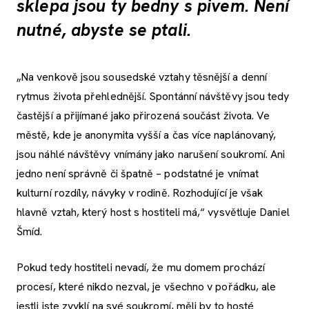
sklepa jsou ty bedny s pivem. Není
nutné, abyste se ptali.
„Na venkově jsou sousedské vztahy těsnější a denní
rytmus života přehlednější. Spontánní návštěvy jsou tedy
častější a přijímané jako přirozená součást života. Ve
městě, kde je anonymita vyšší a čas více naplánovaný,
jsou náhlé návštěvy vnímány jako narušení soukromí. Ani
jedno není správně či špatně – podstatné je vnímat
kulturní rozdíly, návyky v rodině. Rozhodující je však
hlavně vztah, který host s hostiteli má,“ vysvětluje Daniel
Šmíd.
Pokud tedy hostiteli nevadí, že mu domem prochází
procesí, které nikdo nezval, je všechno v pořádku, ale
jestli jste zvyklí na své soukromí, měli by to hosté