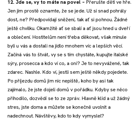
12. Jde se, vy to máte na povel –
Přerušte děti ve hře.
Jen jim prostě oznamte, že se jede. Už si snad pohrály
dost, ne? Předpovídají sněžení, tak ať si pohnou. Žádné
ještě chvilku. Okamžitě ať se sbalí a ať jsou hned u dveří
a oblečení. Hostitelům není třeba děkovat, však minule
byli u vás a dostali na jídlo mnohem víc a lepších věcí.
Začíná vás to štvát, vy se s tím chystáte, kupujte italské
sýry, prosecca a kdo ví co, a oni? Je to nevyvážené, tak
zdarec. Nashle. Kdo ví, jestli sem ještě někdy pojedete.
Po příjezdu domů jim nic nepiště, koho by asi tak
zajímalo, že jste dojeli domů v pořádku. Kdyby se něco
přihodilo, dozvědí se to ze zpráv. Hlavně klid a už žádný
stres, jste doma a můžete se konečně uvolnit a
nadechnout. Návštěvy, kdo to kdy vymyslel?