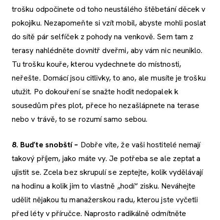
trošku odpočinete od toho neustálého štěbetání děcek v
pokojíku. Nezapomeňte si vzít mobil, abyste mohli poslat
do sítě pár selfíček z pohody na venkově. Sem tam z
terasy nahlédněte dovnitř dveřmi, aby vám nic neuniklo.
Tu trošku kouře, kterou vydechnete do místnosti,
neřešte. Domácí jsou citlivky, to ano, ale musíte je trošku
utužit. Po dokouření se snažte hodit nedopalek k
sousedům přes plot, přece ho nezašlápnete na terase
nebo v trávě, to se rozumí samo sebou.
8. Buďte snobští –
Dobře víte, že vaši hostitelé nemají
takový příjem, jako máte vy. Je potřeba se ale zeptat a
ujistit se. Zcela bez skrupulí se zeptejte, kolik vydělávají
na hodinu a kolik jim to vlastně „hodí“ zisku. Neváhejte
udělit nějakou tu manažerskou radu, kterou jste vyčetli
před léty v příručce. Naprosto radikálně odmítněte