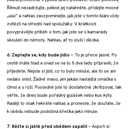
Říhnutí nezadržujte, pěkně jej natáhněte, přidejte mocné
„úúú“ a nahlas zavzpomínejte, jak jste v tomto klání vždy
zvítězil na střední nad spolužáky. V krátkosti
povyprávějte příběh o tom, jak jste se s kamarády
skouleli do němoty. Nahlas, ať to slyší i děcka.
6. Zeptejte se, kdy bude jídlo –
To je přece jasné. Po
cestě máte hlad a snad se na to ti dva tady připravili, že
přijedete. Nejste si jistí, co to bylo minule, ale to se ani
nedalo sníst. Žádné maso, jen jakási nasládlá omáčka s
čímsi a s rýží. Posledně jste to dostatečně zkritizoval, tak
věřte, že dnes bude pořádný gulášek nebo kus kýty.
Raději to však řekněte nahlas a proneste, že doufáte, že
k obědu nebude podobná břečka jako minule.
7. Běžte si ještě před obědem zapálit
–
Aspoň si