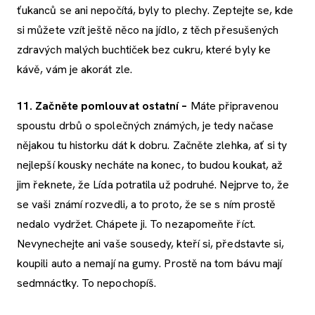
ťukanců se ani nepočítá, byly to plechy. Zeptejte se, kde
si můžete vzít ještě něco na jídlo, z těch přesušených
zdravých malých buchtiček bez cukru, které byly ke
kávě, vám je akorát zle.
11. Začněte pomlouvat ostatní –
Máte připravenou
spoustu drbů o společných známých, je tedy načase
nějakou tu historku dát k dobru. Začněte zlehka, ať si ty
nejlepší kousky necháte na konec, to budou koukat, až
jim řeknete, že Lída potratila už podruhé. Nejprve to, že
se vaši známí rozvedli, a to proto, že se s ním prostě
nedalo vydržet. Chápete ji. To nezapomeňte říct.
Nevynechejte ani vaše sousedy, kteří si, představte si,
koupili auto a nemají na gumy. Prostě na tom bávu mají
sedmnáctky. To nepochopíš.