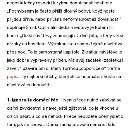
nedostatečný respekt k rytmu domácnosti hostitele.
„Pochybením je často příliš dlouhý pobyt, když hosté
přijdou dříve, nebo přílišná neformálnost až žoviálnost,“
doplňuje Šmíd. Optimální délka návštěvy je kolem tří
hodin. „Delší návštěvy znamenají už dvě jídla, a tedy větší
nároky na hostitele. Výjimkou jsou samozřejmě návštěvy
přes noc. To je samostatná kapitola. Zkrátka: návštěva je
jako dobře vyprávěný příběh. Má svůj začátek, zápletku i
závěr,“ uzavírá Šmíd, který formou „doporučení“ trefně
popsal
ty nejhorší hříchy, kterých se neomalení hosté na
návštěvách dopouští:
1. Ignorujte domácí řád –
Není přece nutné zabývat se
cizími zvyklostmi a navíc ještě zjišťovat, co je vhodné u
cizích dělat, a co se nehodí. Přece nebudete přemýšlet o
tom, jak se chovat. Doma žádná pravidla nemáte, kde