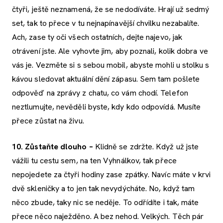
čtyři, ještě neznamená, že se nedodíváte. Hrají už sedmý
set, tak to přece v tu nejnapínavější chvilku nezabalíte.
Ach, zase ty oči všech ostatních, dejte najevo, jak
otrávení jste. Ale vyhovte jim, aby poznali, kolik dobra ve
vás je. Vezměte si s sebou mobil, abyste mohli u stolku s
kávou sledovat aktuální dění zápasu. Sem tam pošlete
odpověď na zprávy z chatu, co vám chodí. Telefon
neztlumujte, nevěděli byste, kdy kdo odpovídá. Musíte
přece zůstat na živu.
10. Zůstaňte dlouho –
Klidně se zdržte. Když už jste
vážili tu cestu sem, na ten Vyhnálkov, tak přece
nepojedete za čtyři hodiny zase zpátky. Navíc máte v krvi
dvě skleničky a to jen tak nevydýcháte. No, když tam
něco zbude, taky nic se neděje. To odřídíte i tak, máte
přece něco naježděno. A bez nehod. Velkých. Těch pár