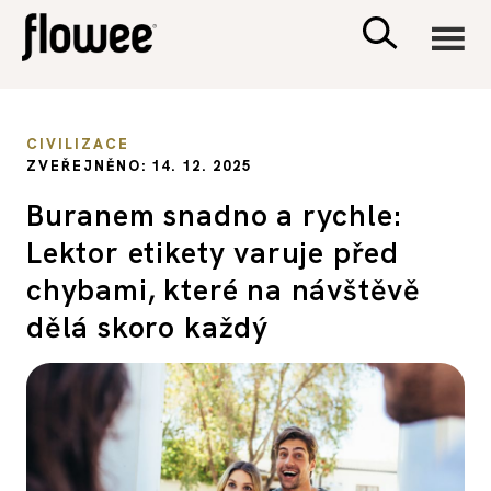
CIVILIZACE
CIVILIZACE
ZVEŘEJNĚNO: 14. 12. 2025
ZDRAVÍ
Buranem snadno a rychle:
Lektor etikety varuje před
PSYCHOLOGIE
chybami, které na návštěvě
RODINA A DĚTI
dělá skoro každý
SEX A VZTAHY
PORADNA