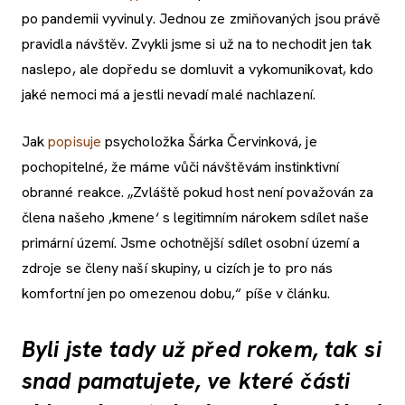
po pandemii vyvinuly. Jednou ze zmiňovaných jsou právě
pravidla návštěv. Zvykli jsme si už na to nechodit jen tak
naslepo, ale dopředu se domluvit a vykomunikovat, kdo
jaké nemoci má a jestli nevadí malé nachlazení.
Jak
popisuje
psycholožka Šárka Červinková, je
pochopitelné, že máme vůči návštěvám instinktivní
obranné reakce. „Zvláště pokud host není považován za
člena našeho ,kmene‘ s legitimním nárokem sdílet naše
primární území. Jsme ochotnější sdílet osobní území a
zdroje se členy naší skupiny, u cizích je to pro nás
komfortní jen po omezenou dobu,“ píše v článku.
Byli jste tady už před rokem, tak si
snad pamatujete, ve které části