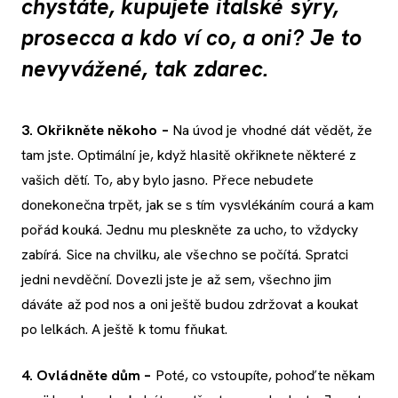
chystáte, kupujete italské sýry,
prosecca a kdo ví co, a oni? Je to
nevyvážené, tak zdarec.
3. Okřikněte někoho –
Na úvod je vhodné dát vědět, že
tam jste. Optimální je, když hlasitě okřiknete některé z
vašich dětí. To, aby bylo jasno. Přece nebudete
donekonečna trpět, jak se s tím vysvlékáním courá a kam
pořád kouká. Jednu mu pleskněte za ucho, to vždycky
zabírá. Sice na chvilku, ale všechno se počítá. Spratci
jedni nevděční. Dovezli jste je až sem, všechno jim
dáváte až pod nos a oni ještě budou zdržovat a koukat
po lelkách. A ještě k tomu fňukat.
4. Ovládněte dům –
Poté, co vstoupíte, pohoďte někam