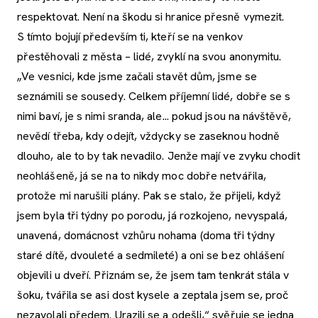
respektovat. Není na škodu si hranice přesně vymezit.
S tímto bojují především ti, kteří se na venkov
přestěhovali z města – lidé, zvyklí na svou anonymitu.
„Ve vesnici, kde jsme začali stavět dům, jsme se
seznámili se sousedy. Celkem příjemní lidé, dobře se s
nimi baví, je s nimi sranda, ale... pokud jsou na návštěvě,
nevědí třeba, kdy odejít, vždycky se zaseknou hodně
dlouho, ale to by tak nevadilo. Jenže mají ve zvyku chodit
neohlášeně, já se na to nikdy moc dobře netvářila,
protože mi narušili plány. Pak se stalo, že přijeli, když
jsem byla tři týdny po porodu, já rozkojeno, nevyspalá,
unavená, domácnost vzhůru nohama (doma tři týdny
staré dítě, dvouleté a sedmileté) a oni se bez ohlášení
objevili u dveří. Přiznám se, že jsem tam tenkrát stála v
šoku, tvářila se asi dost kysele a zeptala jsem se, proč
nezavolali předem. Urazili se a odešli,“ svěřuje se jedna