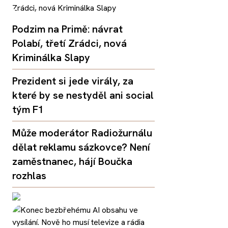
Podzim na Primě: návrat
Polabí, třetí Zrádci, nová
Kriminálka Slapy
Prezident si jede virály, za
které by se nestyděl ani social
tým F1
Může moderátor Radiožurnálu
dělat reklamu sázkovce? Není
zaměstnanec, hájí Boučka
rozhlas