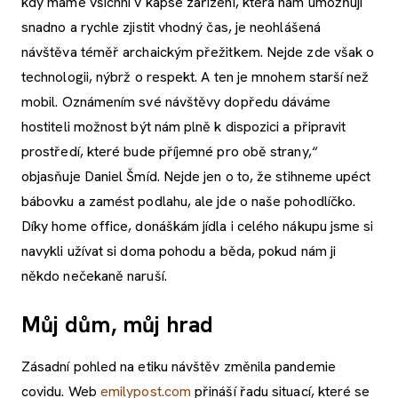
kdy máme všichni v kapse zařízení, která nám umožňují
snadno a rychle zjistit vhodný čas, je neohlášená
návštěva téměř archaickým přežitkem. Nejde zde však o
technologii, nýbrž o respekt. A ten je mnohem starší než
mobil. Oznámením své návštěvy dopředu dáváme
hostiteli možnost být nám plně k dispozici a připravit
prostředí, které bude příjemné pro obě strany,“
objasňuje Daniel Šmíd. Nejde jen o to, že stihneme upéct
bábovku a zamést podlahu, ale jde o naše pohodlíčko.
Díky home office, donáškám jídla i celého nákupu jsme si
navykli užívat si doma pohodu a běda, pokud nám ji
někdo nečekaně naruší.
Můj dům, můj hrad
Zásadní pohled na etiku návštěv změnila pandemie
covidu. Web
emilypost.com
přináší řadu situací, které se