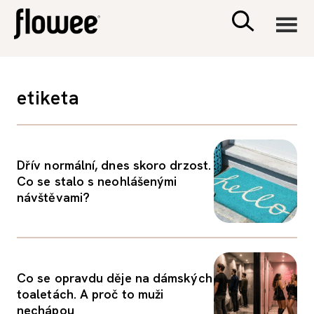
CIVILIZACE
etiketa
ZDRAVÍ
PSYCHOLOGIE
Dřív normální, dnes skoro drzost.
Co se stalo s neohlášenými
návštěvami?
RODINA A DĚTI
SEX A VZTAHY
Co se opravdu děje na dámských
PORADNA
toaletách. A proč to muži
nechápou