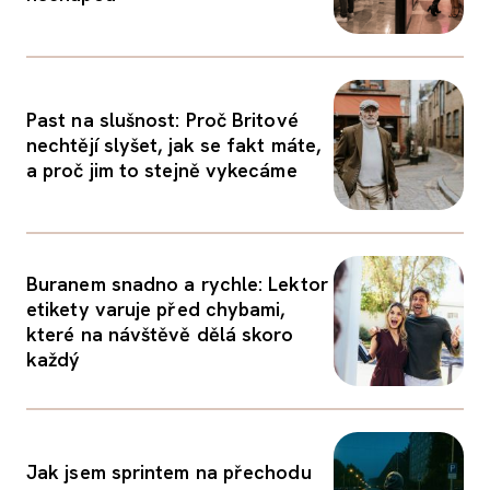
Past na slušnost: Proč Britové
nechtějí slyšet, jak se fakt máte,
a proč jim to stejně vykecáme
Buranem snadno a rychle: Lektor
etikety varuje před chybami,
které na návštěvě dělá skoro
každý
Jak jsem sprintem na přechodu