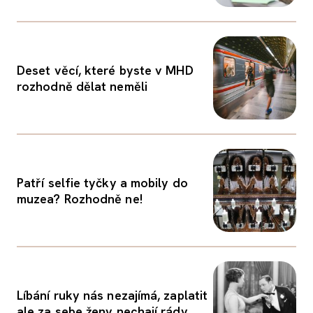
Deset věcí, které byste v MHD
rozhodně dělat neměli
Patří selfie tyčky a mobily do
muzea? Rozhodně ne!
Líbání ruky nás nezajímá, zaplatit
ale za sebe ženy nechají rády