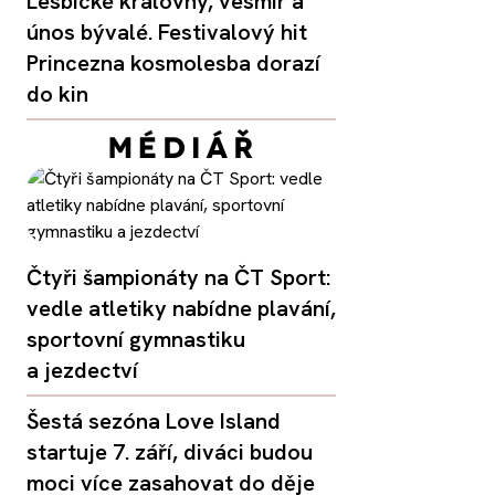
Lesbické královny, vesmír a
únos bývalé. Festivalový hit
Princezna kosmolesba dorazí
do kin
Čtyři šampionáty na ČT Sport:
vedle atletiky nabídne plavání,
sportovní gymnastiku
a jezdectví
Šestá sezóna Love Island
startuje 7. září, diváci budou
moci více zasahovat do děje