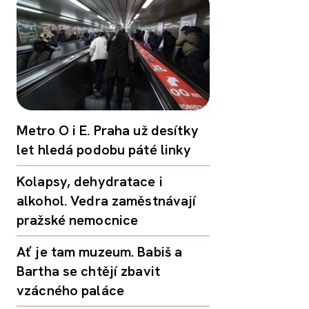
Metro O i E. Praha už desítky
let hledá podobu páté linky
Kolapsy, dehydratace i
alkohol. Vedra zaměstnávají
pražské nemocnice
Ať je tam muzeum. Babiš a
Bartha se chtějí zbavit
vzácného paláce