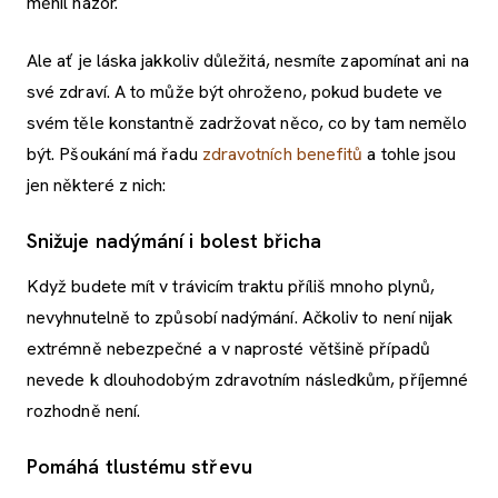
měnil názor.
Ale ať je láska jakkoliv důležitá, nesmíte zapomínat ani na
své zdraví. A to může být ohroženo, pokud budete ve
svém těle konstantně zadržovat něco, co by tam nemělo
být. Pšoukání má řadu
zdravotních benefitů
a tohle jsou
jen některé z nich:
Snižuje nadýmání i bolest břicha
Když budete mít v trávicím traktu příliš mnoho plynů,
nevyhnutelně to způsobí nadýmání. Ačkoliv to není nijak
extrémně nebezpečné a v naprosté většině případů
nevede k dlouhodobým zdravotním následkům, příjemné
rozhodně není.
Pomáhá tlustému střevu