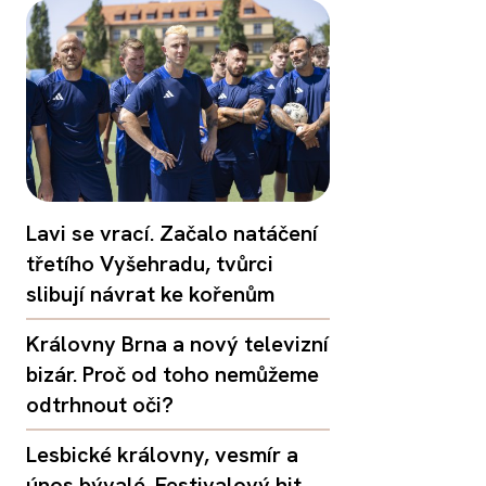
Lavi se vrací. Začalo natáčení
třetího Vyšehradu, tvůrci
slibují návrat ke kořenům
Královny Brna a nový televizní
bizár. Proč od toho nemůžeme
odtrhnout oči?
Lesbické královny, vesmír a
únos bývalé. Festivalový hit