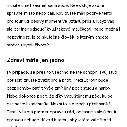
musíte umět zasmát sami sobě. Neexistuje žádné
správné místo nebo čas, kdy byste měli poprvé tento
pro tolik lidí děsivý moment ve vztahu prožít. Když vás
ale partner odsoudí kvůli takové maličkosti, nebo možná i
nezbytnosti, je to skutečně člověk, s kterým chcete
strávit zbytek života?
Zdraví máte jen jedno
I v případě, že přes to všechno nejste schopni svůj stud
potlačit, zkuste zvážit pro a proti. Mezi „proti“ bude
bezpochyby patřit výše zmíněný pocit studu a hanby.
Nebo dokonce pocit, že díky vypuštěnému pšouku se
partnerovi znechutíte. Nezní to ale trochu přehnaně?
Jestli vás má partner opravdu rád, občasné zahvízdnutí
opravdu nebude důvod k tomu, aby v této záležitosti