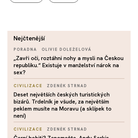
nejčtenější
PORADNA
OLIVIE DOLEŽELOVÁ
„Zavři oči, roztáhni nohy a mysli na Českou
republiku.“ Existuje v manželství nárok na
sex?
CIVILIZACE
ZDENĚK STRNAD
Deset největších českých turistických
bizárů. Trdelník je všude, za největším
peklem musíte na Moravu (a sklípek to
není)
CIVILIZACE
ZDENĚK STRNAD
Černí hobiti? Zapomeňte. Andy Serkis