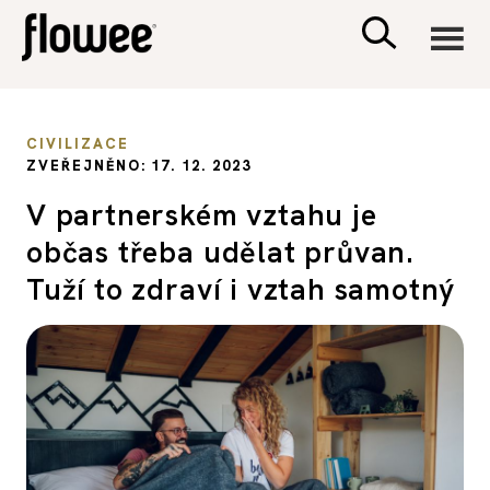
CIVILIZACE
CIVILIZACE
ZVEŘEJNĚNO: 17. 12. 2023
ZDRAVÍ
V partnerském vztahu je
občas třeba udělat průvan.
PSYCHOLOGIE
Tuží to zdraví i vztah samotný
RODINA A DĚTI
SEX A VZTAHY
PORADNA