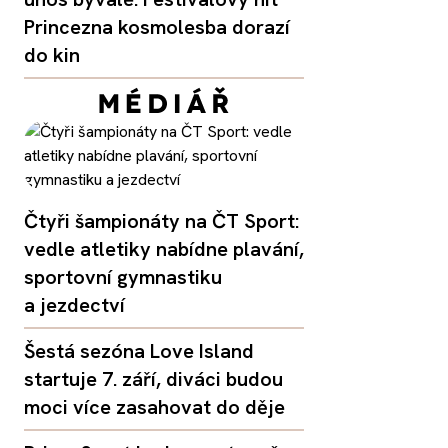
Princezna kosmolesba dorazí
do kin
Čtyři šampionáty na ČT Sport:
vedle atletiky nabídne plavání,
sportovní gymnastiku
a jezdectví
Šestá sezóna Love Island
startuje 7. září, diváci budou
moci více zasahovat do děje