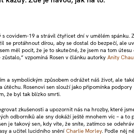
 s covidem-19 a strávil čtyřicet dní v umělém spánku. 
žil se protáhnout dírou, aby se dostal do bezpečí, ale uví
sem měl pocit, že je to skutečné, že jsem na tom útesu
 zůstalo,“ vzpomíná Rosen v článku autorky
Anit
y
Chau
ním a symbolickým způsobem odrážet náš život, ale také
a útěchu. Rosenovi sen slouží jako připomínka podpory
 že byl tak blízko smrti.
egrovat zkušenosti a upozornit nás na hrozby, které jsm
ch odborníků ale sny dokáží ještě mnohem víc – a to př
en je takový sen, kdy víte, že sníte, zatímco se odehráv
sy a učitel lucidního snění
Charlie Morley
. Podle něj n