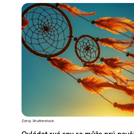
Zdroj: Shutterstock
Ovládat své sny se může prý naučit