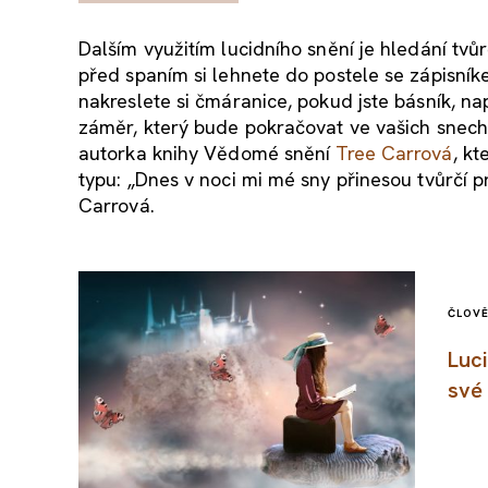
Dalším využitím lucidního snění je hledání tvů
před spaním si lehnete do postele se zápisníke
nakreslete si čmáranice, pokud jste básník, na
záměr, který bude pokračovat ve vašich snech
autorka knihy Vědomé snění
Tree Carr
ová
, kt
typu: „Dnes v noci mi mé sny přinesou tvůrčí p
Carrová.
ČLOV
Luc
své