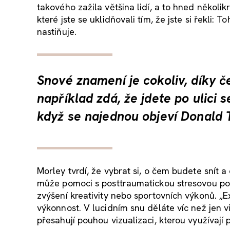
takového zažila většina lidí, a to hned několi
které jste se uklidňovali tím, že jste si řekli: 
nastiňuje.
Snové znamení je cokoliv, díky č
například zdá, že jdete po ulici
když se najednou objeví Donald T
Morley tvrdí, že vybrat si, o čem budete snít a
může pomoci s posttraumatickou stresovou por
zvýšení kreativity nebo sportovních výkonů. „Exi
výkonnost. V lucidním snu děláte víc než jen vi
přesahují pouhou vizualizaci, kterou využívají p