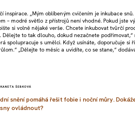
rčí inspirace. „Mým oblíbeným cvičením je inkubace snů
m – modré světlo z přístrojů není vhodné. Pokud jste vý
pište si volně nějaké verše. Chcete inkubovat tvůrčí pro
. Dělejte to tak dlouho, dokud nezačnete podřimovat,“ 
erá spolupracuje s umělci. Když usínáte, doporučuje si ř
růlom.“ „Dělejte to měsíc a uvidíte, co se stane,“ dodáv
ĚK
ANETA ŠEBKOVÁ
idní snění pomáhá řešit fobie i noční můry. Dokáž
 sny ovládnout?