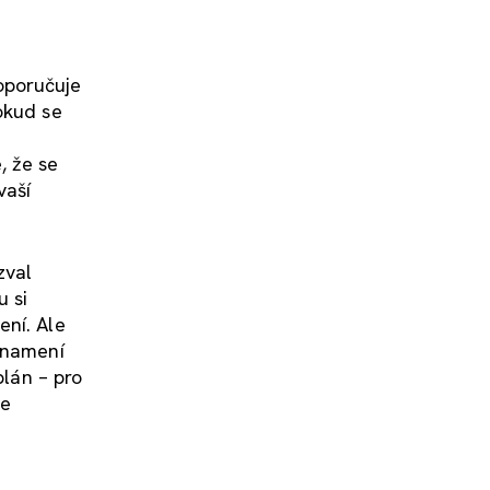
poručuje
okud se
m
, že se
vaší
val
u si
ení. Ale
 znamení
plán – pro
te