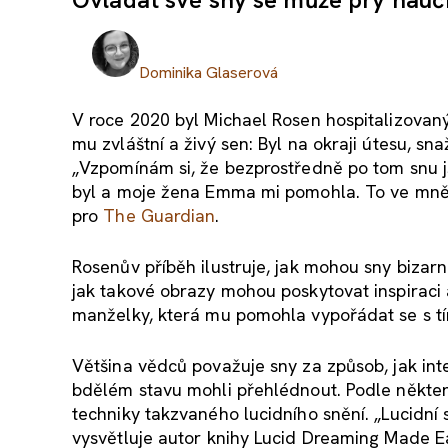
Dominika Glaserová
V roce 2020 byl Michael Rosen hospitalizovaný
mu zvláštní a živý sen: Byl na okraji útesu, sna
„Vzpomínám si, že bezprostředně po tom snu j
byl a moje žena Emma mi pomohla. To ve mně
pro
The Guardian
.
Rosenův příběh ilustruje, jak mohou sny bizar
jak takové obrazy mohou poskytovat inspiraci 
manželky, která mu pomohla vypořádat se s tím,
Většina vědců považuje sny za způsob, jak int
bdělém stavu mohli přehlédnout. Podle některý
techniky takzvaného lucidního snění. „Lucidní s
vysvětluje autor knihy Lucid Dreaming Made Ea