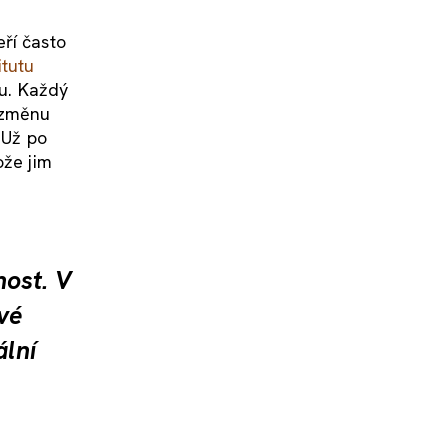
ří často
itut
u
ou. Každý
 změnu
 Už po
ože jim
nost. V
své
ální