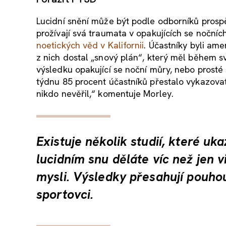
Lucidní snění může být podle odborníků prospě
prožívají svá traumata v opakujících se nočn
noetických věd v Kalifornii
. Účastníky byli ame
z nich dostal „snový plán“, který měl během 
výsledku opakující se noční můry, nebo prosté s
týdnu 85 procent účastníků přestalo vykazovat 
nikdo nevěřil,“ komentuje Morley.
Existuje několik studií, které uk
lucidním snu děláte víc než jen v
mysli. Výsledky přesahují pouhou 
sportovci.