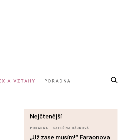
EX A VZTAHY
PORADNA
nejčtenější
PORADNA
KATEŘINA HÁJKOVÁ
„Už zase musím!“ Faraonova