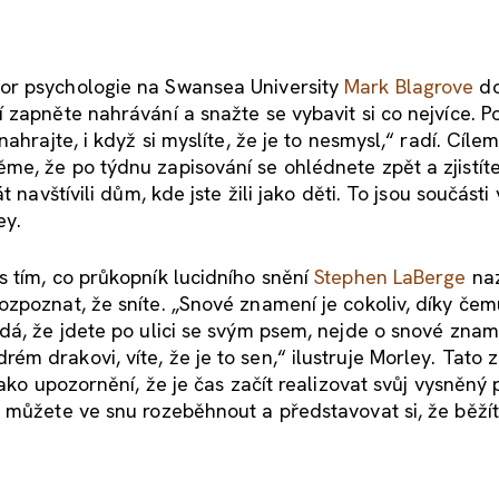
or psychologie na Swansea University
Mark Blagrove
do
 zapněte nahrávání a snažte se vybavit si co nejvíce. P
ahrajte, i když si myslíte, že je to nesmysl,“ radí. Cíle
e, že po týdnu zapisování se ohlédnete zpět a zjistíte
 navštívili dům, kde jste žili jako děti. To jsou součásti 
ey.
 tím, co průkopník lucidního snění
Stephen LaBerge
naz
zpoznat, že sníte. „Snové znamení je cokoliv, díky čem
dá, že jdete po ulici se svým psem, nejde o snové znam
m drakovi, víte, že je to sen,“ ilustruje Morley. Tato
ako upozornění, že je čas začít realizovat svůj vysněný 
 můžete ve snu rozeběhnout a představovat si, že běží