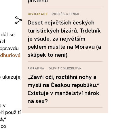
prstenů
CIVILIZACE
ZDENĚK STRNAD
Deset největších českých
turistických bizárů. Trdelník
Zdál se
je všude, za největším
zl.
peklem musíte na Moravu (a
 opravdu
sklípek to není)
dhuri
ové
PORADNA
OLIVIE DOLEŽELOVÁ
„Zavři oči, roztáhni nohy a
 ukazuje,
mysli na Českou republiku.“
Existuje v manželství nárok
na sex?
e v
i použití
á,“
ěco