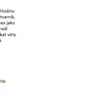
. Hodinu
tvarník,
ces jako
radí
íkat věty
á
ete