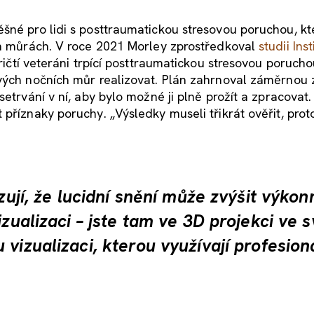
šné pro lidi s posttraumatickou stresovou poruchou, kte
ích můrách. V roce 2021 Morley zprostředkoval
studii Inst
ričtí veteráni trpící posttraumatickou stresovou poruch
svých nočních můr realizovat. Plán zahrnoval záměrnou
etrvání v ní, aby bylo možné ji plně prožít a zpracovat.
příznaky poruchy. „Výsledky museli třikrát ověřit, prot
azují, že lucidní snění může zvýšit výkon
izualizaci – jste tam ve 3D projekci ve 
vizualizaci, kterou využívají profesion