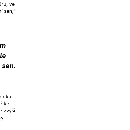
ůru, ve
ní sen,“
ám
le
 sen.
hnika
é ke
e zvýšit
ky