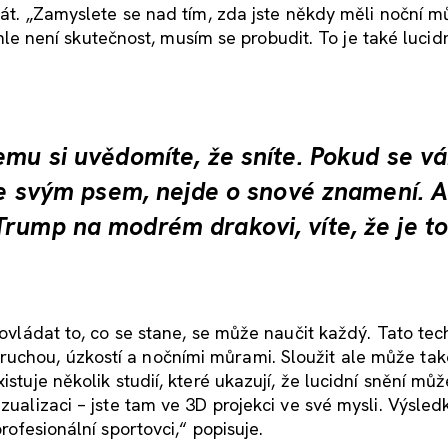
krát. „Zamyslete se nad tím, zda jste někdy měli noční m
Tohle není skutečnost, musím se probudit. To je také lucid
emu si uvědomíte, že sníte. Pokud se v
 se svým psem, nejde o snové znamení. A
rump na modrém drakovi, víte, že je to
 ovládat to, co se stane, se může naučit každý. Tato tec
uchou, úzkostí a nočními můrami. Sloužit ale může tak
stuje několik studií, které ukazují, že lucidní snění můž
zualizaci – jste tam ve 3D projekci ve své mysli. Výsled
rofesionální sportovci,“ popisuje.