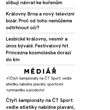
slibují návrat ke kořenům
Královny Brna a nový televizní
bizár. Proč od toho nemůžeme
odtrhnout oči?
Lesbické královny, vesmír a
únos bývalé. Festivalový hit
Princezna kosmolesba dorazí
do kin
Čtyři šampionáty na ČT Sport:
vedle atletiky nabídne plavání,