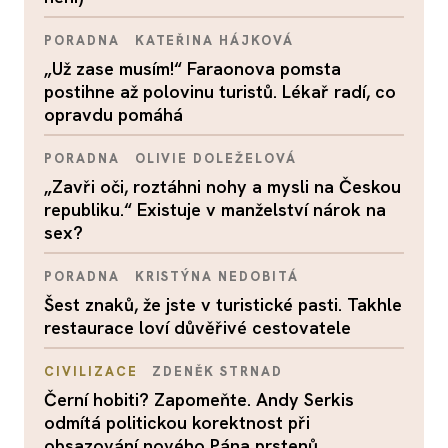
PORADNA
KATEŘINA HÁJKOVÁ
„Už zase musím!“ Faraonova pomsta
postihne až polovinu turistů. Lékař radí, co
opravdu pomáhá
PORADNA
OLIVIE DOLEŽELOVÁ
„Zavři oči, roztáhni nohy a mysli na Českou
republiku.“ Existuje v manželství nárok na
sex?
PORADNA
KRISTÝNA NEDOBITÁ
Šest znaků, že jste v turistické pasti. Takhle
restaurace loví důvěřivé cestovatele
CIVILIZACE
ZDENĚK STRNAD
Černí hobiti? Zapomeňte. Andy Serkis
odmítá politickou korektnost při
obsazování nového Pána prstenů