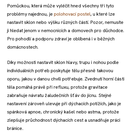
Pomůckou, která může vyléčit hned všechny tři tyto
problémy najednou, je
polohovací postel
, u které lze
nastavit sklon nebo výšku různých částí. Pozor, nemusíte
ji hledat jenom v nemocnicích a domovech pro důchodce.
Pro pohodlí a podporu zdraví je oblíbená i v běžných
domácnostech.
Díky možnosti nastavit sklon hlavy, trupu i nohou podle
individuálních potřeb poskytuje tělu přesně takovou
oporu, jakou v danou chvíli potřebuje. Zvednutí horní části
těla pomáhá právě při refluxu, protože gravitace
zabraňuje návratu žaludečních šťáv do jícnu. Stejné
nastavení zároveň ulevuje při dýchacích potížích, jako je
spánková apnoe, chronický kašel nebo astma, protože
zlepšuje průchodnost dýchacích cest a usnadňuje práci
bránice.