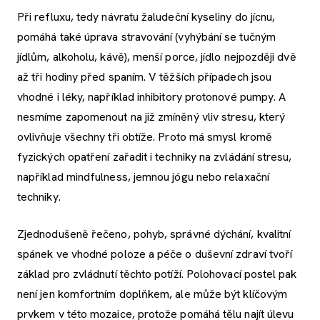
Při refluxu, tedy návratu žaludeční kyseliny do jícnu,
pomáhá také úprava stravování (vyhýbání se tučným
jídlům, alkoholu, kávě), menší porce, jídlo nejpozději dvě
až tři hodiny před spaním. V těžších případech jsou
vhodné i léky, například inhibitory protonové pumpy. A
nesmíme zapomenout na již zmíněný vliv stresu, který
ovlivňuje všechny tři obtíže. Proto má smysl kromě
fyzických opatření zařadit i techniky na zvládání stresu,
například mindfulness, jemnou jógu nebo relaxační
techniky.
Zjednodušeně řečeno, pohyb, správné dýchání, kvalitní
spánek ve vhodné poloze a péče o duševní zdraví tvoří
základ pro zvládnutí těchto potíží. Polohovací postel pak
není jen komfortním doplňkem, ale může být klíčovým
prvkem v této mozaice, protože pomáhá tělu najít úlevu