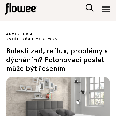
CIVILIZACE
ADVERTORIAL
ZVEŘEJNĚNO: 27. 6. 2025
ZDRAVÍ
Bolesti zad, reflux, problémy s
dýcháním? Polohovací postel
PSYCHOLOGIE
může být řešením
RODINA A DĚTI
SEX A VZTAHY
PORADNA