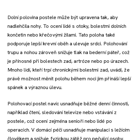
Dolní polovina postele může být upravena tak, aby
nadlehčila nohy. To ocení lidé s otoky, bolestmi dolních
končetin nebo křečovými žilami. Tato poloha také
podporuje lepší krevní oběh a ulevuje srdci. Polohování
trupu a nohou zároveň snižuje tlak na bederní páteř, což
je přínosné při bolestech zad, artróze nebo po úrazech.
Mnoho lidí, kteří trpí chronickými bolestmi zad, uvádí, že
právě možnost měnit polohu během noci jim přináší lepší
spánek a výraznou úlevu.
Polohovací postel navíc usnadňuje běžné denní činnosti,
například čtení, sledování televize nebo vstávání z
postele, což ocení zejména senioři nebo lidé po
operacích. V domácí péči usnadňuje manipulaci s ležícím
člověkem a snižuje fyzickou zátěž pro pečující osoby.