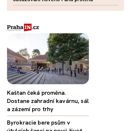
Kaštan čeká proměna.
Dostane zahradní kavárnu, sál
a zázemí pro trhy
Byrokracie bere psům v
útulcích šanci na nový život.