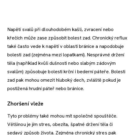
Napětí svalů při dlouhodobém kašli, zvracení nebo
křečích může zase způsobit bolest zad. Chronický reflux
také často vede k napětí v oblasti bránice a napodobuje
bolesti zad (zejména mezi lopatkami). Nesprávné držení
těla (například kvůli dušnosti nebo slabým zádovým
svalům) způsobuje bolesti krční i bederní páteře. Bolesti
zad pak mohou omezit hluboký dech, zvláště pokud je
postižená hrudní páteř nebo bránice.
Zhoršení vleže
Tyto problémy také mohou mít společné spouštěče.
Většinou je jím stres, obezita, špatné držení těla či
sedavý způsob života. Zejména chronický stres pak