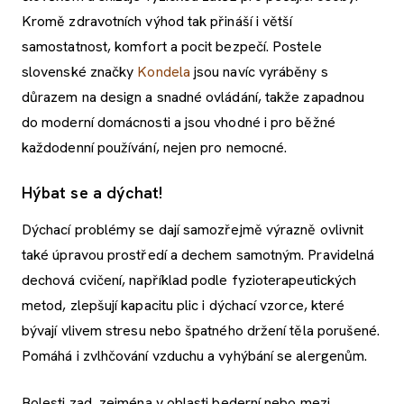
Kromě zdravotních výhod tak přináší i větší
samostatnost, komfort a pocit bezpečí. Postele
slovenské značky
Kondela
jsou navíc vyráběny s
důrazem na design a snadné ovládání, takže zapadnou
do moderní domácnosti a jsou vhodné i pro běžné
každodenní používání, nejen pro nemocné.
Hýbat se a dýchat!
Dýchací problémy se dají samozřejmě výrazně ovlivnit
také úpravou prostředí a dechem samotným. Pravidelná
dechová cvičení, například podle fyzioterapeutických
metod, zlepšují kapacitu plic i dýchací vzorce, které
bývají vlivem stresu nebo špatného držení těla porušené.
Pomáhá i zvlhčování vzduchu a vyhýbání se alergenům.
Bolesti zad, zejména v oblasti bederní nebo mezi