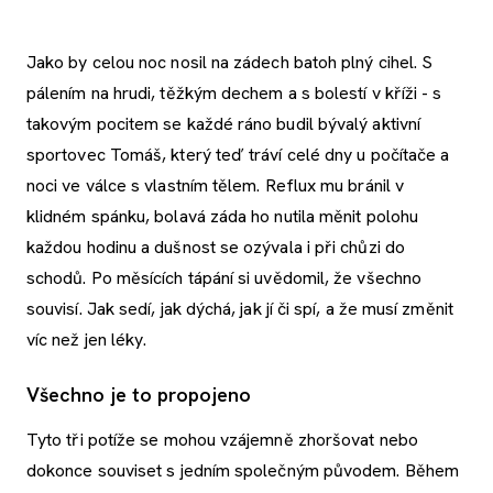
Jako by celou noc nosil na zádech batoh plný cihel. S
pálením na hrudi, těžkým dechem a s bolestí v kříži - s
takovým pocitem se každé ráno budil bývalý aktivní
sportovec Tomáš, který teď tráví celé dny u počítače a
noci ve válce s vlastním tělem. Reflux mu bránil v
klidném spánku, bolavá záda ho nutila měnit polohu
každou hodinu a dušnost se ozývala i při chůzi do
schodů. Po měsících tápání si uvědomil, že všechno
souvisí. Jak sedí, jak dýchá, jak jí či spí, a že musí změnit
víc než jen léky.
Všechno je to propojeno
Tyto tři potíže se mohou vzájemně zhoršovat nebo
dokonce souviset s jedním společným původem. Během