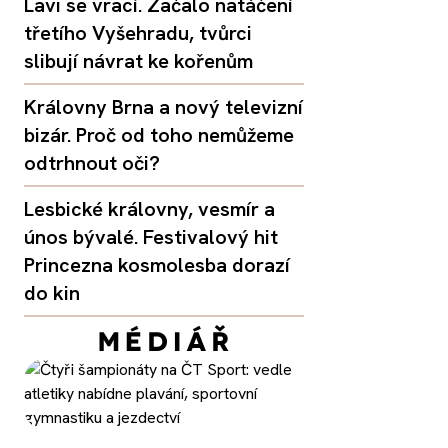
Lavi se vrací. Začalo natáčení
třetího Vyšehradu, tvůrci
slibují návrat ke kořenům
Královny Brna a nový televizní
bizár. Proč od toho nemůžeme
odtrhnout oči?
Lesbické královny, vesmír a
únos bývalé. Festivalový hit
Princezna kosmolesba dorazí
do kin