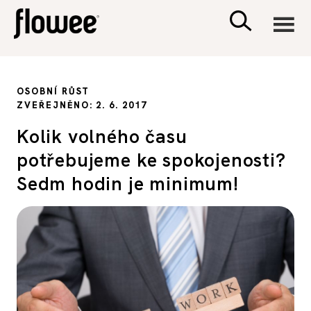
CIVILIZACE
OSOBNÍ RŮST
ZVEŘEJNĚNO: 2. 6. 2017
ZDRAVÍ
Kolik volného času
potřebujeme ke spokojenosti?
PSYCHOLOGIE
Sedm hodin je minimum!
RODINA A DĚTI
SEX A VZTAHY
PORADNA