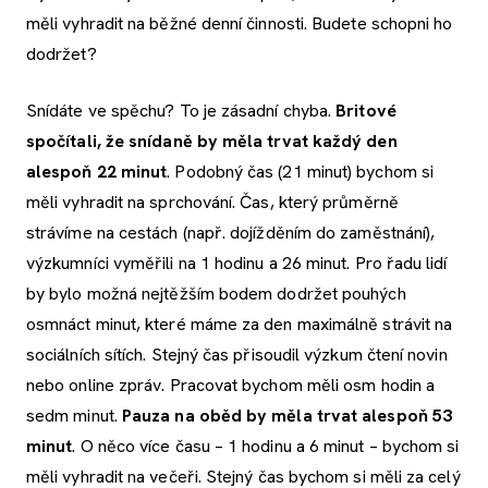
měli vyhradit na běžné denní činnosti. Budete schopni ho
dodržet?
Snídáte ve spěchu? To je zásadní chyba.
Britové
spočítali, že snídaně by měla trvat každý den
alespoň 22 minut
. Podobný čas (21 minut) bychom si
měli vyhradit na sprchování. Čas, který průměrně
strávíme na cestách (např. dojížděním do zaměstnání),
výzkumníci vyměřili na 1 hodinu a 26 minut. Pro řadu lidí
by bylo možná nejtěžším bodem dodržet pouhých
osmnáct minut, které máme za den maximálně strávit na
sociálních sítích. Stejný čas přisoudil výzkum čtení novin
nebo online zpráv. Pracovat bychom měli osm hodin a
sedm minut.
Pauza na oběd by měla trvat alespoň 53
minut
. O něco více času – 1 hodinu a 6 minut – bychom si
měli vyhradit na večeři. Stejný čas bychom si měli za celý