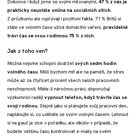
Dokonce i když jsme se svými milovanými,
47 % z nás je
prakticky neustále online na sociálních sítích
.
Z průzkumu ale vyplývají i pozitivní fakta. 71 % Britů si
stále ve volném čase užívá domácího vaření,
pravidelně
tráví čas se svou rodinnou 75 % z nich
.
Jak z toho ven?
Možná nejsme schopni dodržet
svých sedm hodin
volného času
. Měli bychom mít ale na paměti, že stres
může až za čtyřicet procent všech našich pracovních
neschopností. Máte-li náročnou práci, doporučují
výzkumníci raději
vypnout telefon, když trávíte čas se
svojí rodinou
. Stejně jako si plánujete svůj pracovní den,
naplánujte si, co uděláte se svým volným časem. Lehnout
si na gauč je sice v pořádku, ale nikoliv v případě, že
budete většinu času kontrolovat e-maily na svém