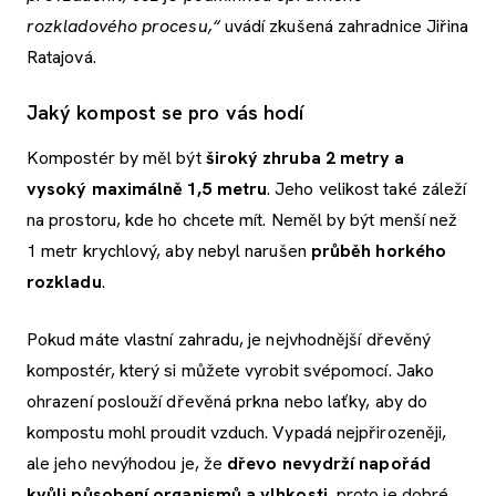
rozkladového procesu,“
uvádí zkušená zahradnice Jiřina
Ratajová.
Jaký kompost se pro vás hodí
Kompostér by měl být
široký zhruba 2 metry a
vysoký maximálně 1,5 metru
. Jeho velikost také záleží
na prostoru, kde ho chcete mít. Neměl by být menší než
1 metr krychlový, aby nebyl narušen
průběh horkého
rozkladu
.
Pokud máte vlastní zahradu, je nejvhodnější dřevěný
kompostér, který si můžete vyrobit svépomocí. Jako
ohrazení poslouží dřevěná prkna nebo laťky, aby do
kompostu mohl proudit vzduch. Vypadá nejpřirozeněji,
ale jeho nevýhodou je, že
dřevo nevydrží napořád
kvůli působení organismů a vlhkosti
, proto je dobré