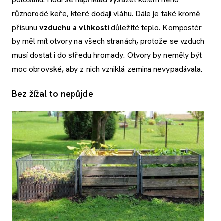
různorodé keře, které dodají vláhu. Dále je také kromě
přísunu
vzduchu a vlhkosti
důležité teplo. Kompostér
by měl mít otvory na všech stranách, protože se vzduch
musí dostat i do středu hromady. Otvory by neměly být
moc obrovské, aby z nich vzniklá zemina nevypadávala.
Bez žížal to nepůjde