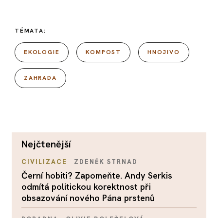
TÉMATA:
EKOLOGIE
KOMPOST
HNOJIVO
ZAHRADA
nejčtenější
CIVILIZACE
ZDENĚK STRNAD
Černí hobiti? Zapomeňte. Andy Serkis
odmítá politickou korektnost při
obsazování nového Pána prstenů