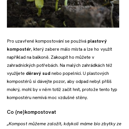
Pro uzavřené kompostování se používá
plastový
kompostér
, který zabere málo místa a lze ho využít
například na balkoně. Zakoupit ho můžete v
zahradnických potřebách. Na malých zahrádkách též
využijete
děravý sud
nebo popelnici. U plastových
kompostérů si dávejte pozor, aby odpad nebyl příliš
mokrý, mohl by v něm totiž začít hnít, protože tento typ
kompostéru nemívá moc vzdušné stěny.
Co (ne)kompostovat
„
Kompost můžeme založit, kdykoli máme bio zbytky ze