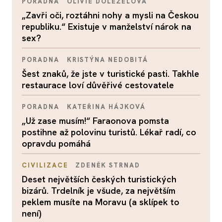
PORADNA
OLIVIE DOLEŽELOVÁ
„Zavři oči, roztáhni nohy a mysli na Českou
republiku.“ Existuje v manželství nárok na
sex?
PORADNA
KRISTÝNA NEDOBITÁ
Šest znaků, že jste v turistické pasti. Takhle
restaurace loví důvěřivé cestovatele
PORADNA
KATEŘINA HÁJKOVÁ
„Už zase musím!“ Faraonova pomsta
postihne až polovinu turistů. Lékař radí, co
opravdu pomáhá
CIVILIZACE
ZDENĚK STRNAD
Deset největších českých turistických
bizárů. Trdelník je všude, za největším
peklem musíte na Moravu (a sklípek to
není)