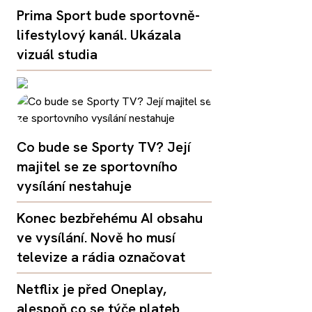
Prima Sport bude sportovně-
lifestylový kanál. Ukázala
vizuál studia
Co bude se Sporty TV? Její
majitel se ze sportovního
vysílání nestahuje
Konec bezbřehému AI obsahu
ve vysílání. Nově ho musí
televize a rádia označovat
Netflix je před Oneplay,
alespoň co se týče plateb