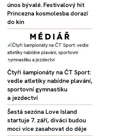
únos bývalé. Festivalový hit
Princezna kosmolesba dorazí
do kin
Čtyři šampionáty na ČT Sport:
vedle atletiky nabídne plavání,
sportovní gymnastiku
a jezdectví
Šestá sezóna Love Island
startuje 7. září, diváci budou
moci více zasahovat do děje