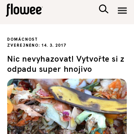
CIVILIZACE
DOMÁCNOST
ZVEŘEJNĚNO: 14. 3. 2017
ZDRAVÍ
Nic nevyhazovat! Vytvořte si z
odpadu super hnojivo
PSYCHOLOGIE
RODINA A DĚTI
SEX A VZTAHY
PORADNA