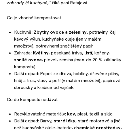
zahrady či kuchyně,“
říká paní Ratajová.
Co je vhodné kompostovat
Kuchyně:
Zbytky ovoce a zeleniny
, potraviny, čaj,
kávový výluh, kuchyňské oleje (jen v malém
množství), potravinami znečištěný papír
Zahrada:
Květiny
, posekaná tráva,
listí
, kořeny,
shnilé ovoce
, plevel, zemina (max. do 20 % základky
kompostu)
Další odpad: Popel ze dřeva, hobliny, dřevěné piliny,
hnůj a trus, vlasy a peří (v malém množství), papírové
ubrousky a krabice od vajíček.
Co do kompostu nedávat
Recyklovatelné materiály:
kov,
plast, textil a sklo
Další odpad: Barvy,
staré léky
, staré motorové a jiné
než kuchyňské oleje, baterie, c
hemické prostředky
,