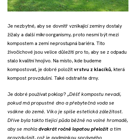
Je nezbytné, aby se dovnitř vznikající zeminy dostaly
žížaly a další mikroorganismy, proto nesmí být mezi
kompostem a zemí neprostupná bariéra. Tito
živočichové jsou velice důležití pro to, aby se z odpadu
stalo kvalitní hnojivo. Na místo, kde budeme
kompostovat, je dobré položit
vrstvu z klacíků
, která
kompost provzdušní. Také odstraňte drny.
Je dobré používat poklop?
„D
éšť kompostu nevadí,
pokud má propustné dno a přebytečná voda se
vsákne do země. Víko je spíše estetická záležitost.
Dříve byla takto tlející půda běžně na volné hromadě,
aby se mohla
dvakrát ročně lopatou přeložit
a tím
provzdušnit, což je podmínkou správného