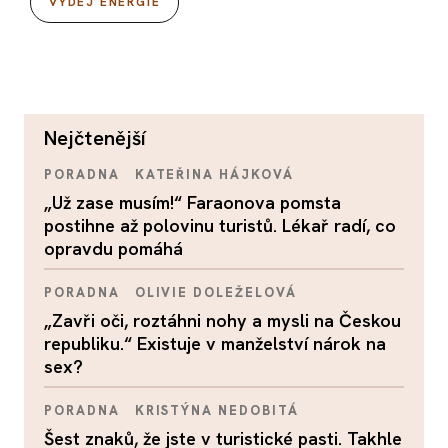
VÝDEJ ENERGIE
nejčtenější
PORADNA
KATEŘINA HÁJKOVÁ
„Už zase musím!“ Faraonova pomsta
postihne až polovinu turistů. Lékař radí, co
opravdu pomáhá
PORADNA
OLIVIE DOLEŽELOVÁ
„Zavři oči, roztáhni nohy a mysli na Českou
republiku.“ Existuje v manželství nárok na
sex?
PORADNA
KRISTÝNA NEDOBITÁ
Šest znaků, že jste v turistické pasti. Takhle