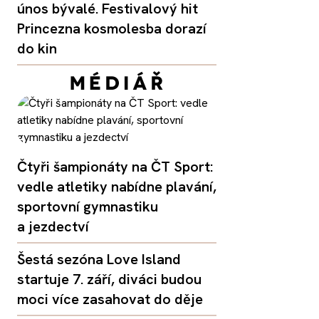
únos bývalé. Festivalový hit
Princezna kosmolesba dorazí
do kin
Čtyři šampionáty na ČT Sport:
vedle atletiky nabídne plavání,
sportovní gymnastiku
a jezdectví
Šestá sezóna Love Island
startuje 7. září, diváci budou
moci více zasahovat do děje