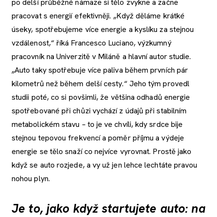
po delší průběžné námaze si tělo zvykne a začne
pracovat s energií efektivněji. „Když děláme krátké
úseky, spotřebujeme více energie a kyslíku za stejnou
vzdálenost,“ říká Francesco Luciano, výzkumný
pracovník na Univerzitě v Miláně a hlavní autor studie.
„Auto taky spotřebuje více paliva během prvních pár
kilometrů než během delší cesty.“ Jeho tým provedl
studii poté, co si povšimli, že většina odhadů energie
spotřebované při chůzi vychází z údajů při stabilním
metabolickém stavu – to je ve chvíli, kdy srdce bije
stejnou tepovou frekvencí a poměr příjmu a výdeje
energie se tělo snaží co nejvíce vyrovnat. Prostě jako
když se auto rozjede, a vy už jen lehce lechtáte pravou
nohou plyn.
Je to, jako když startujete auto: na