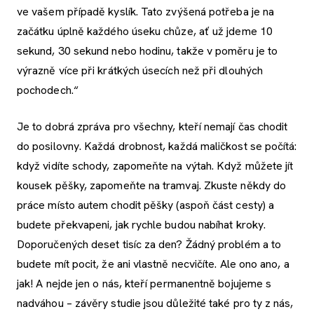
ve vašem případě kyslík. Tato zvýšená potřeba je na
začátku úplně každého úseku chůze, ať už jdeme 10
sekund, 30 sekund nebo hodinu, takže v poměru je to
výrazně více při krátkých úsecích než při dlouhých
pochodech.“
Je to dobrá zpráva pro všechny, kteří nemají čas chodit
do posilovny. Každá drobnost, každá maličkost se počítá:
když vidíte schody, zapomeňte na výtah. Když můžete jít
kousek pěšky, zapomeňte na tramvaj. Zkuste někdy do
práce místo autem chodit pěšky (aspoň část cesty) a
budete překvapeni, jak rychle budou nabíhat kroky.
Doporučených deset tisíc za den? Žádný problém a to
budete mít pocit, že ani vlastně necvičíte. Ale ono ano, a
jak! A nejde jen o nás, kteří permanentně bojujeme s
nadváhou – závěry studie jsou důležité také pro ty z nás,