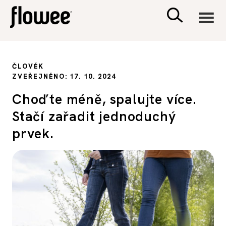
CIVILIZACE
ČLOVĚK
ZVEŘEJNĚNO: 17. 10. 2024
ZDRAVÍ
Choďte méně, spalujte více.
Stačí zařadit jednoduchý
PSYCHOLOGIE
prvek.
RODINA A DĚTI
SEX A VZTAHY
PORADNA