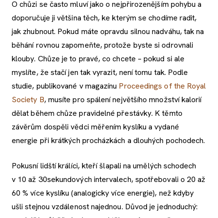
O chůzi se často mluví jako o nejpřirozenějším pohybu a
doporučuje ji většina těch, ke kterým se chodíme radit,
jak zhubnout. Pokud máte opravdu silnou nadváhu, tak na
běhání rovnou zapomeňte, protože byste si odrovnali
klouby. Chůze je to pravé, co chcete – pokud si ale
myslíte, že stačí jen tak vyrazit, není tomu tak. Podle
studie, publikované v magazínu
Proceedings of the Royal
Society B
, musíte pro spálení největšího množství kalorií
dělat během chůze pravidelné přestávky. K těmto
závěrům dospěli vědci měřením kyslíku a vydané
energie při krátkých procházkách a dlouhých pochodech.
Pokusní lidští králíci, kteří šlapali na umělých schodech
v 10 až 30sekundových intervalech, spotřebovali o 20 až
60 % více kyslíku (analogicky více energie), než kdyby
ušli stejnou vzdálenost najednou. Důvod je jednoduchý: