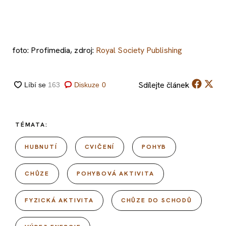
foto: Profimedia, zdroj:
Royal Society Publishing
Sdílejte
článek
Diskuze
0
TÉMATA:
HUBNUTÍ
CVIČENÍ
POHYB
CHŮZE
POHYBOVÁ AKTIVITA
FYZICKÁ AKTIVITA
CHŮZE DO SCHODŮ