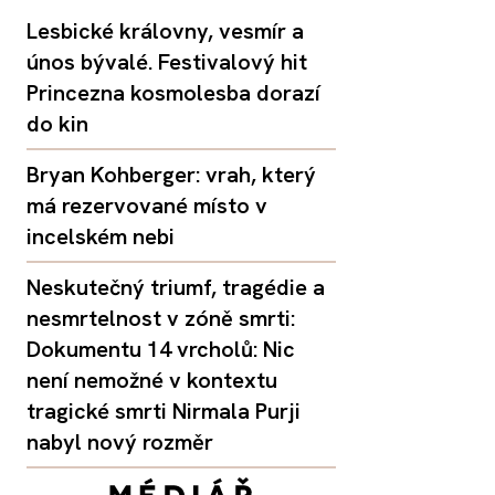
Lesbické královny, vesmír a
únos bývalé. Festivalový hit
Princezna kosmolesba dorazí
do kin
Bryan Kohberger: vrah, který
má rezervované místo v
incelském nebi
Neskutečný triumf, tragédie a
nesmrtelnost v zóně smrti:
Dokumentu 14 vrcholů: Nic
není nemožné v kontextu
tragické smrti Nirmala Purji
nabyl nový rozměr