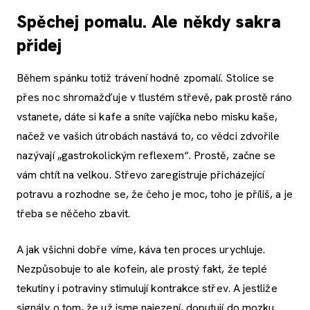
Spěchej pomalu. Ale někdy sakra
přidej
Během spánku totiž trávení hodně zpomalí. Stolice se
přes noc shromažďuje v tlustém střevě, pak prostě ráno
vstanete, dáte si kafe a sníte vajíčka nebo misku kaše,
načež ve vašich útrobách nastává to, co vědci zdvořile
nazývají „gastrokolickým reflexem“. Prostě, začne se
vám chtít na velkou. Střevo zaregistruje přicházející
potravu a rozhodne se, že čeho je moc, toho je příliš, a je
třeba se něčeho zbavit.
A jak všichni dobře víme, káva ten proces urychluje.
Nezpůsobuje to ale kofein, ale prostý fakt, že teplé
tekutiny i potraviny stimulují kontrakce střev. A jestliže
signály o tom, že už jsme najezení, doputují do mozku