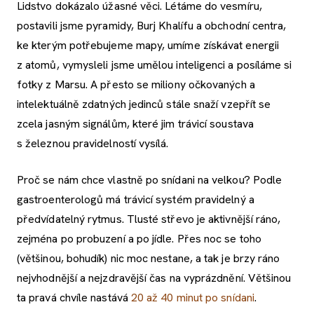
Lidstvo dokázalo úžasné věci. Létáme do vesmíru,
postavili jsme pyramidy, Burj Khalífu a obchodní centra,
ke kterým potřebujeme mapy, umíme získávat energii
z atomů, vymysleli jsme umělou inteligenci a posíláme si
fotky z Marsu. A přesto se miliony očkovaných a
intelektuálně zdatných jedinců stále snaží vzepřít se
zcela jasným signálům, které jim trávicí soustava
s železnou pravidelností vysílá.
Proč se nám chce vlastně po snídani na velkou? Podle
gastroenterologů má trávicí systém pravidelný a
předvídatelný rytmus. Tlusté střevo je aktivnější ráno,
zejména po probuzení a po jídle. Přes noc se toho
(většinou, bohudík) nic moc nestane, a tak je brzy ráno
nejvhodnější a nejzdravější čas na vyprázdnění. Většinou
ta pravá chvíle nastává
20 až 40 minut po snídani
.