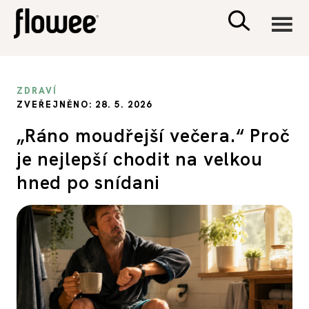
CIVILIZACE
ZDRAVÍ
ZVEŘEJNĚNO: 28. 5. 2026
ZDRAVÍ
„Ráno moudřejší večera.“ Proč
je nejlepší chodit na velkou
PSYCHOLOGIE
hned po snídani
RODINA A DĚTI
SEX A VZTAHY
PORADNA