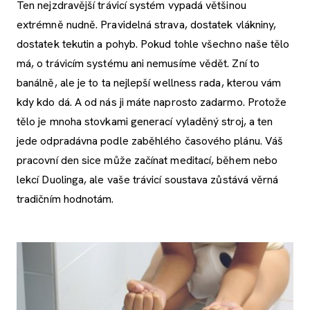
Ten nejzdravější trávicí systém vypadá většinou
extrémně nudně. Pravidelná strava, dostatek vlákniny,
dostatek tekutin a pohyb. Pokud tohle všechno naše tělo
má, o trávicím systému ani nemusíme vědět. Zní to
banálně, ale je to ta nejlepší wellness rada, kterou vám
kdy kdo dá. A od nás ji máte naprosto zadarmo. Protože
tělo je mnoha stovkami generací vyladěný stroj, a ten
jede odpradávna podle zaběhlého časového plánu. Váš
pracovní den sice může začínat meditací, během nebo
lekcí Duolinga, ale vaše trávicí soustava zůstává věrná
tradičním hodnotám.