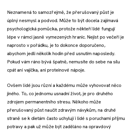
Neznamená to samozřejmě, že přerušovaný půst je
úplný nesmysl a podvod. Může to být docela zajímavá
psychologická pomůcka, protože někteří lidé fungují
lépe v rámci jasně vymezených hranic. Nejíst po večeři je
naprosto v pořádku, je to dokonce doporučeno,
abychom jedli několik hodin před usnutím naposledy.
Pokud vám ráno bývá špatně, nemusíte do sebe na sílu
cpát ani vajíčka, ani proteinové nápoje.
Ovšem lidé jsou různí a každému může vyhovovat něco
jiného. To, co jednomu usnadní život, je pro druhého
zdrojem permanentního stresu. Někoho může
přerušovaný půst naučit zdravým návykům, na druhé
straně se k dietám často uchylují i lidé s poruchami příjmu
potravy a pak už může být zaděláno na opravdový