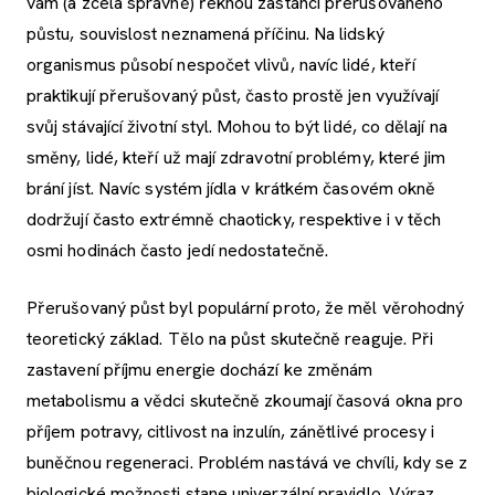
vám (a zcela správně) řeknou zastánci přerušovaného
půstu, souvislost neznamená příčinu. Na lidský
organismus působí nespočet vlivů, navíc lidé, kteří
praktikují přerušovaný půst, často prostě jen využívají
svůj stávající životní styl. Mohou to být lidé, co dělají na
směny, lidé, kteří už mají zdravotní problémy, které jim
brání jíst. Navíc systém jídla v krátkém časovém okně
dodržují často extrémně chaoticky, respektive i v těch
osmi hodinách často jedí nedostatečně.
Přerušovaný půst byl populární proto, že měl věrohodný
teoretický základ. Tělo na půst skutečně reaguje. Při
zastavení příjmu energie dochází ke změnám
metabolismu a vědci skutečně zkoumají časová okna pro
příjem potravy, citlivost na inzulín, zánětlivé procesy i
buněčnou regeneraci. Problém nastává ve chvíli, kdy se z
biologické možnosti stane univerzální pravidlo. Výraz