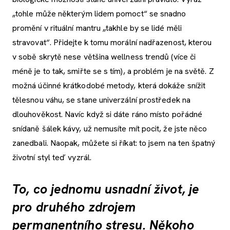
„tohle může některým lidem pomoct“ se snadno
promění v rituální mantru „takhle by se lidé měli
stravovat“. Přidejte k tomu morální nadřazenost, kterou
v sobě skrytě nese většina wellness trendů (více či
méně je to tak, smiřte se s tím), a problém je na světě. Z
možná účinné krátkodobé metody, která dokáže snížit
tělesnou váhu, se stane univerzální prostředek na
dlouhověkost. Navíc když si dáte ráno místo pořádné
snídaně šálek kávy, už nemusíte mít pocit, že jste něco
zanedbali. Naopak, můžete si říkat: to jsem na ten špatný
životní styl teď vyzrál.
To, co jednomu usnadní život, je
pro druhého zdrojem
permanentního stresu. Někoho