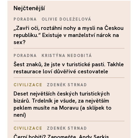
nejčtenější
PORADNA
OLIVIE DOLEŽELOVÁ
„Zavři oči, roztáhni nohy a mysli na Českou
republiku.“ Existuje v manželství nárok na
sex?
PORADNA
KRISTÝNA NEDOBITÁ
Šest znaků, že jste v turistické pasti. Takhle
restaurace loví důvěřivé cestovatele
CIVILIZACE
ZDENĚK STRNAD
Deset největších českých turistických
bizárů. Trdelník je všude, za největším
peklem musíte na Moravu (a sklípek to
není)
CIVILIZACE
ZDENĚK STRNAD
Černí hobiti? Zapomeňte. Andy Serkis