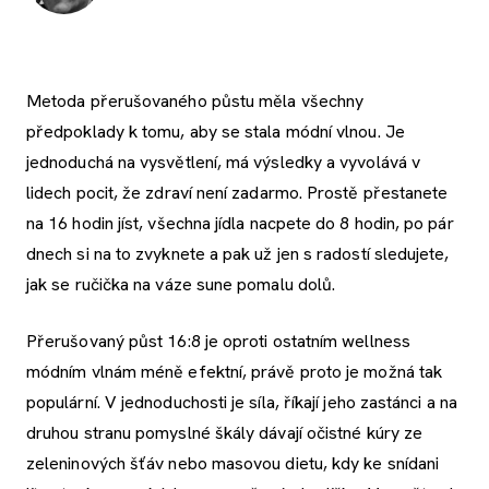
Metoda přerušovaného půstu měla všechny
předpoklady k tomu, aby se stala módní vlnou. Je
jednoduchá na vysvětlení, má výsledky a vyvolává v
lidech pocit, že zdraví není zadarmo. Prostě přestanete
na 16 hodin jíst, všechna jídla nacpete do 8 hodin, po pár
dnech si na to zvyknete a pak už jen s radostí sledujete,
jak se ručička na váze sune pomalu dolů.
Přerušovaný půst 16:8 je oproti ostatním wellness
módním vlnám méně efektní, právě proto je možná tak
populární. V jednoduchosti je síla, říkají jeho zastánci a na
druhou stranu pomyslné škály dávají očistné kúry ze
zeleninových šťáv nebo masovou dietu, kdy ke snídani