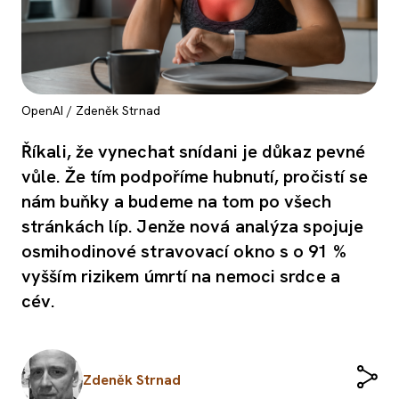
OpenAI / Zdeněk Strnad
Říkali, že vynechat snídani je důkaz pevné
vůle. Že tím podpoříme hubnutí, pročistí se
nám buňky a budeme na tom po všech
stránkách líp. Jenže nová analýza spojuje
osmihodinové stravovací okno s o 91 %
vyšším rizikem úmrtí na nemoci srdce a
cév.
Zdeněk Strnad