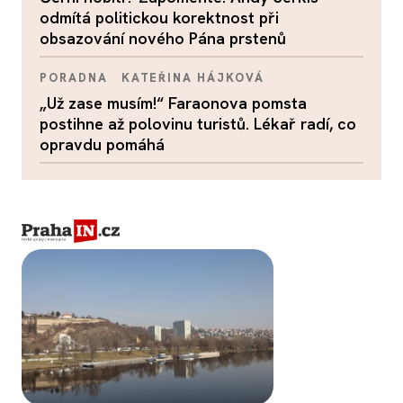
odmítá politickou korektnost při
obsazování nového Pána prstenů
PORADNA
KATEŘINA HÁJKOVÁ
„Už zase musím!“ Faraonova pomsta
postihne až polovinu turistů. Lékař radí, co
opravdu pomáhá