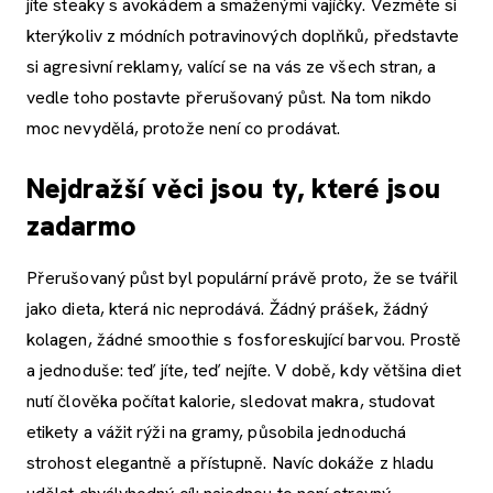
jíte steaky s avokádem a smaženými vajíčky. Vezměte si
kterýkoliv z módních potravinových doplňků, představte
si agresivní reklamy, valící se na vás ze všech stran, a
vedle toho postavte přerušovaný půst. Na tom nikdo
moc nevydělá, protože není co prodávat.
Nejdražší věci jsou ty, které jsou
zadarmo
Přerušovaný půst byl populární právě proto, že se tvářil
jako dieta, která nic neprodává. Žádný prášek, žádný
kolagen, žádné smoothie s fosforeskující barvou. Prostě
a jednoduše: teď jíte, teď nejíte. V době, kdy většina diet
nutí člověka počítat kalorie, sledovat makra, studovat
etikety a vážit rýži na gramy, působila jednoduchá
strohost elegantně a přístupně. Navíc dokáže z hladu