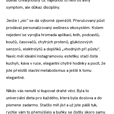
udělat chvályhodný cíl: najednou to není otravný
symptom, ale důkaz disciplíny.
Jenže i „nic“ se dá výborně zpeněžit. Přerušovaný půst
prodával personalizovaný wellness ekosystém. Kolem
nejedení se vyrojila hromada aplikací, knih, podcastů,
koučů, časovačů, chytrých prstenů, glukózových
senzorů, elektrolytů a doplňků „vhodných při půstu“.
Navíc měl ideální instagramovou estetiku: stačí čistá
kuchyň, káva v ruce, elegantní chytré hodinky a pocit, že
jste přelstili vlastní metabolismus a ještě k tomu
elegantně.
Nikdo vás nenutil si kupovat drahé věci. Byla to
univerzální dieta pro každého, která byla doslova a do
písmene zadarmo. Stačilo míň jíst a už jste pálili tuk,
rychle vám to přemýšlelo a buňky se čistily skoro samy.