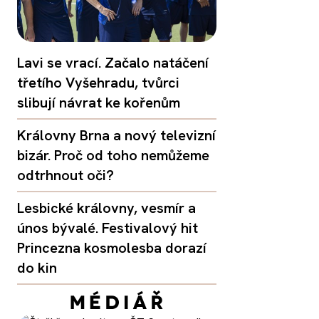
Lavi se vrací. Začalo natáčení
třetího Vyšehradu, tvůrci
slibují návrat ke kořenům
Královny Brna a nový televizní
bizár. Proč od toho nemůžeme
odtrhnout oči?
Lesbické královny, vesmír a
únos bývalé. Festivalový hit
Princezna kosmolesba dorazí
do kin