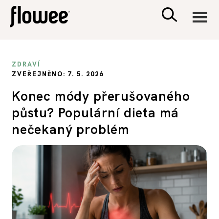
CIVILIZACE
ZDRAVÍ
ZVEŘEJNĚNO: 7. 5. 2026
ZDRAVÍ
Konec módy přerušovaného
půstu? Populární dieta má
PSYCHOLOGIE
nečekaný problém
RODINA A DĚTI
SEX A VZTAHY
PORADNA