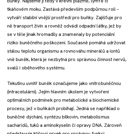
buňky. Najdeme ji tedy v krevní plazmě, lymfě či
tkáňovém moku. Zastává především podpůrnou roli –
vytváří stabilní vnější prostředí pro buňky. Zajišťuje pro
ně transport živin a rovněž odvádí odpadní látky, jež by
se v těle jinak hromadily a znamenaly by potenciální
riziko buněčného poškození. Současně pomáhá udržovat
stálou teplotu organismu a rovnováhu minerálů a iontů
vně buněk, která je nezbytná pro správnou činnost nervů,
svalů i oběhového systému.
Tekutinu uvnitř buněk označujeme jako vnitrobuněčnou
(intracelulární). Jejím hlavním úkolem je vytvoření
optimálních podmínek pro metabolické a biochemické
procesy, jež v buňkách probíhají. Jedná se například o
buněčné dýchání, syntézu bílkovin, metabolismus
sacharidů, tuků a aminokyselin či opravy DNA. Zároveň
představuje klíčový prvek pro správnou funkci