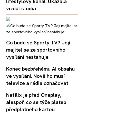
lifestylový kanál. Ukázala
vizuál studia
Co bude se Sporty TV? Její
majitel se ze sportovního
vysílání nestahuje
Konec bezbřehému AI obsahu
ve vysílání. Nově ho musí
televize a rádia označovat
Netflix je před Oneplay,
alespoň co se týče plateb
předplatného kartou