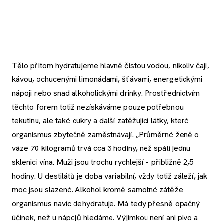
Tělo přitom hydratujeme hlavně čistou vodou, nikoliv čaji,
kávou, ochucenými limonádami, šťávami, energetickými
nápoji nebo snad alkoholickými drinky. Prostřednictvím
těchto forem totiž nezískáváme pouze potřebnou
tekutinu, ale také cukry a další zatěžující látky, které
organismus zbytečně zaměstnávají. „Průměrné ženě o
váze 70 kilogramů trvá cca 3 hodiny, než spálí jednu
sklenici vína. Muži jsou trochu rychlejší – přibližně 2,5
hodiny. U destilátů je doba variabilní, vždy totiž záleží, jak
moc jsou slazené. Alkohol kromě samotné zátěže
organismus navíc dehydratuje. Má tedy přesně opačný
účinek, než u nápojů hledáme. Výjimkou není ani pivo a