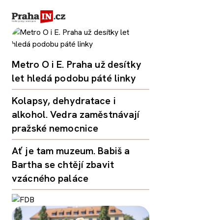
Metro O i E. Praha už desítky
let hledá podobu páté linky
Kolapsy, dehydratace i
alkohol. Vedra zaměstnávají
pražské nemocnice
Ať je tam muzeum. Babiš a
Bartha se chtějí zbavit
vzácného paláce