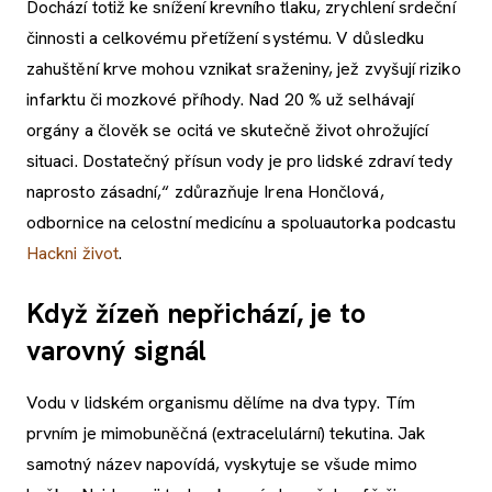
Dochází totiž ke snížení krevního tlaku, zrychlení srdeční
činnosti a celkovému přetížení systému. V důsledku
zahuštění krve mohou vznikat sraženiny, jež zvyšují riziko
infarktu či mozkové příhody. Nad 20 % už selhávají
orgány a člověk se ocitá ve skutečně život ohrožující
situaci. Dostatečný přísun vody je pro lidské zdraví tedy
naprosto zásadní,“ zdůrazňuje Irena Hončlová,
odbornice na celostní medicínu a spoluautorka podcastu
Hackni život
.
Když žízeň nepřichází, je to
varovný signál
Vodu v lidském organismu dělíme na dva typy. Tím
prvním je mimobuněčná (extracelulární) tekutina. Jak
samotný název napovídá, vyskytuje se všude mimo