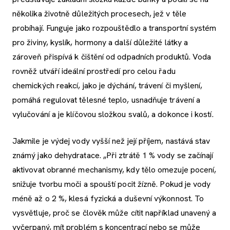
několika životně důležitých procesech, jež v těle
probíhají. Funguje jako rozpouštědlo a transportní systém
pro živiny, kyslík, hormony a další důležité látky a
zároveň přispívá k čištění od odpadních produktů. Voda
rovněž utváří ideální prostředí pro celou řadu
chemických reakcí, jako je dýchání, trávení či myšlení,
pomáhá regulovat tělesné teplo, usnadňuje trávení a
vylučování a je klíčovou složkou svalů, a dokonce i kostí.
Jakmile je výdej vody vyšší než její příjem, nastává stav
známý jako dehydratace. „Při ztrátě 1 % vody se začínají
aktivovat obranné mechanismy, kdy tělo omezuje pocení,
snižuje tvorbu moči a spouští pocit žízně. Pokud je vody
méně až o 2 %, klesá fyzická a duševní výkonnost. To
vysvětluje, proč se člověk může cítit například unavený a
vyčerpaný, mít problém s koncentrací nebo se může