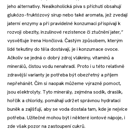
jeho alternativy. Nealkoholická piva s příchutí obsahují
glukózo-fruktózový sirup nebo také aromata, jež zvedají
jaterní enzymy a při pravidelné konzumaci přispívají k
rozvoji obezity, inzulinové rezistence či ztučnění jater,“
vysvětluje Irena Hončlová. Častým způsobem, kterým
lidé tekutiny do těla dostávají, je i konzumace ovoce.
Ačkoliv se jedná o dobrý zdroj vlákniny, vitamínů a
minerálů, čistou vodu nenahradí. Proto i u této relativně
zdravější varianty je potřeba být obezřetný a příjem
nepřehánět. Čím si naopak můžeme výrazně pomoct,
jsou elektrolyty. Tyto minerály, zejména sodík, draslík,
hořčík a chloridy, pomáhají udržet správnou hydrataci
buněk a zajišťují, aby se voda dostala tam, kde je nejvíce
potřeba. Užitečné mohou být i některé iontové nápoje, i
zde však pozor na zastoupení cukrů.