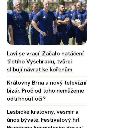
Lavi se vrací. Začalo natáčení
třetího Vyšehradu, tvůrci
slibují návrat ke kořenům
Královny Brna a nový televizní
bizár. Proč od toho nemůžeme
odtrhnout oči?
Lesbické královny, vesmír a
únos bývalé. Festivalový hit
Princezna kosmolesba dorazí