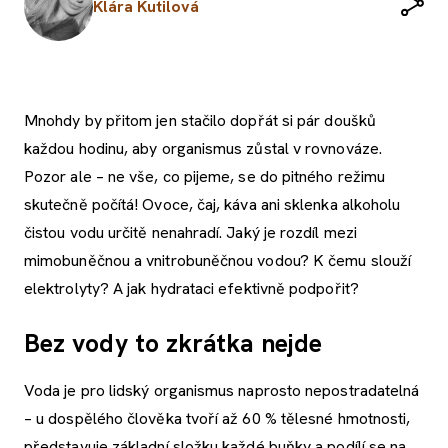
Klára Kutilová
Mnohdy by přitom jen stačilo dopřát si pár doušků
každou hodinu, aby organismus zůstal v rovnováze.
Pozor ale – ne vše, co pijeme, se do pitného režimu
skutečně počítá! Ovoce, čaj, káva ani sklenka alkoholu
čistou vodu určitě nenahradí. Jaký je rozdíl mezi
mimobuněčnou a vnitrobuněčnou vodou? K čemu slouží
elektrolyty? A jak hydrataci efektivně podpořit?
Bez vody to zkrátka nejde
Voda je pro lidský organismus naprosto nepostradatelná
– u dospělého člověka tvoří až 60 % tělesné hmotnosti,
představuje základní složku každé buňky a podílí se na