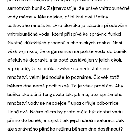
samotných buněk. Zajímavostí je, že právě vnitrobuněčné
vody máme v těle nejvíce, přibližně dvě třetiny
celkového množství. „Pro člověka je zásadní především
vnitrobuněčná voda, která přispívá ke správné funkci
životně důležitých procesů a chemických reakcí. Není
však výjimkou, že organismus má potíže vodu do buněk
efektivně dopravit, a ta poté zůstává jen v jejich okolí.
V případě, že si buňka zvykne na nedostatečné
množství, velmi jednoduše to poznáme. Člověk totiž
během dne nemá pocit žízně. To je však problém. Aby
buňka skutečně fungovala tak, jak má, bez správného
množství vody se neobejde,“ upozorňuje odbornice
Hončlová. Naším cílem by proto mělo být dostat vodu
přímo do buněk, a zajistit tak jejich ideální saturaci. Jak
ale správného pitného režimu během dne dosáhnout?