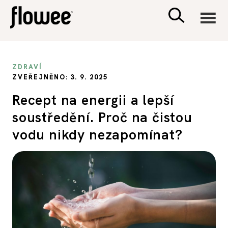
CIVILIZACE
ZDRAVÍ
ZVEŘEJNĚNO: 3. 9. 2025
ZDRAVÍ
Recept na energii a lepší
soustředění. Proč na čistou
PSYCHOLOGIE
vodu nikdy nezapomínat?
RODINA A DĚTI
SEX A VZTAHY
PORADNA