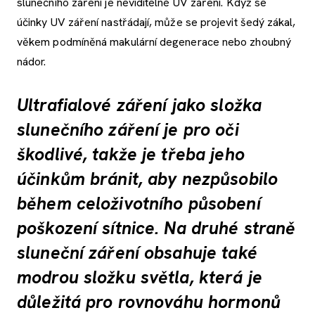
slunečního záření je neviditelné UV záření. Když se
účinky UV záření nastřádají, může se projevit šedý zákal,
věkem podmíněná makulární degenerace nebo zhoubný
nádor.
Ultrafialové záření jako složka
slunečního záření je pro oči
škodlivé, takže je třeba jeho
účinkům bránit, aby nezpůsobilo
během celoživotního působení
poškození sítnice. Na druhé straně
sluneční záření obsahuje také
modrou složku světla, která je
důležitá pro rovnováhu hormonů