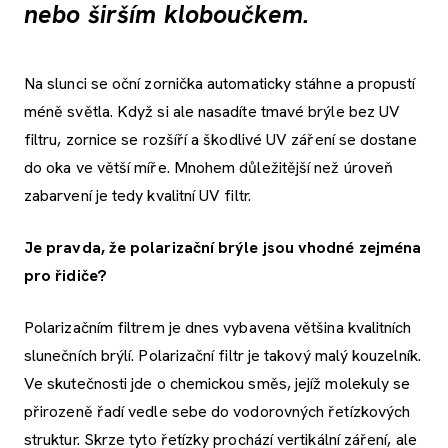
nebo širším kloboučkem.
Na slunci se oční zornička automaticky stáhne a propustí
méně světla. Když si ale nasadíte tmavé brýle bez UV
filtru, zornice se rozšíří a škodlivé UV záření se dostane
do oka ve větší míře. Mnohem důležitější než úroveň
zabarvení je tedy kvalitní UV filtr.
Je pravda, že polarizační brýle jsou vhodné zejména
pro řidiče?
Polarizačním filtrem je dnes vybavena většina kvalitních
slunečních brýlí. Polarizační filtr je takový malý kouzelník.
Ve skutečnosti jde o chemickou směs, jejíž molekuly se
přirozeně řadí vedle sebe do vodorovných řetízkových
struktur. Skrze tyto řetízky prochází vertikální záření, ale