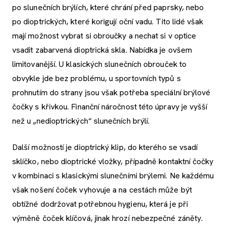
po slunečních brýlích, které chrání před paprsky, nebo
po dioptrických, které korigují oční vadu. Tito lidé však
mají možnost vybrat si obroučky a nechat si v optice
vsadit zabarvená dioptrická skla. Nabídka je ovšem
limitovanější. U klasických slunečních obrouček to
obvykle jde bez problému, u sportovních typů s
prohnutím do strany jsou však potřeba speciální brýlové
čočky s křivkou. Finanční náročnost této úpravy je vyšší
než u „nedioptrických“ slunečních brýlí.
Další možností je dioptrický klip, do kterého se vsadí
sklíčko, nebo dioptrické vložky, případně kontaktní čočky
v kombinaci s klasickými slunečními brýlemi. Ne každému
však nošení čoček vyhovuje a na cestách může být
obtížné dodržovat potřebnou hygienu, která je při
výměně čoček klíčová, jinak hrozí nebezpečné záněty.