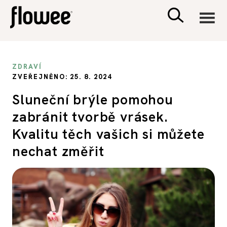
CIVILIZACE
ZDRAVÍ
ZVEŘEJNĚNO: 25. 8. 2024
ZDRAVÍ
Sluneční brýle pomohou
zabránit tvorbě vrásek.
PSYCHOLOGIE
Kvalitu těch vašich si můžete
RODINA A DĚTI
nechat změřit
SEX A VZTAHY
PORADNA