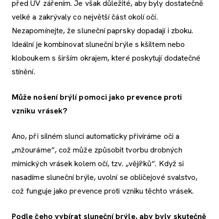
před UV zářením. Je však důležité, aby byly dostatečně
velké a zakrývaly co největší část okolí očí.
Nezapomínejte, že sluneční paprsky dopadají i zboku.
Ideální je kombinovat sluneční brýle s kšiltem nebo
kloboukem s širším okrajem, které poskytují dodatečné
stínění.
Může nošení brýlí pomoci jako prevence proti
vzniku vrásek?
Ano, při silném slunci automaticky přivíráme oči a
„mžouráme“, což může způsobit tvorbu drobných
mimických vrásek kolem očí, tzv. „vějířků“. Když si
nasadíme sluneční brýle, uvolní se obličejové svalstvo,
což funguje jako prevence proti vzniku těchto vrásek.
Podle čeho vybírat sluneční brýle, aby byly skutečně