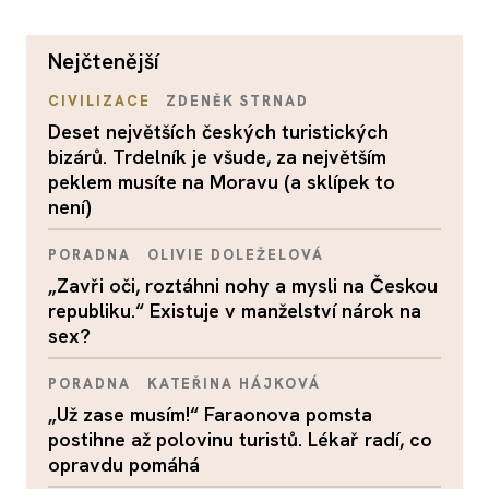
nejčtenější
CIVILIZACE
ZDENĚK STRNAD
Deset největších českých turistických
bizárů. Trdelník je všude, za největším
peklem musíte na Moravu (a sklípek to
není)
PORADNA
OLIVIE DOLEŽELOVÁ
„Zavři oči, roztáhni nohy a mysli na Českou
republiku.“ Existuje v manželství nárok na
sex?
PORADNA
KATEŘINA HÁJKOVÁ
„Už zase musím!“ Faraonova pomsta
postihne až polovinu turistů. Lékař radí, co
opravdu pomáhá