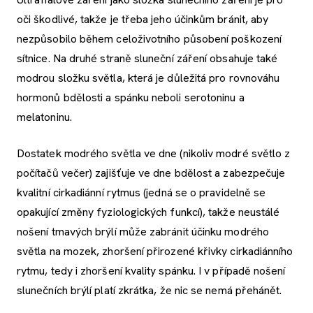
oči škodlivé, takže je třeba jeho účinkům bránit, aby
nezpůsobilo během celoživotního působení poškození
sítnice. Na druhé straně sluneční záření obsahuje také
modrou složku světla, která je důležitá pro rovnováhu
hormonů bdělosti a spánku neboli serotoninu a
melatoninu.
Dostatek modrého světla ve dne (nikoliv modré světlo z
počítačů večer) zajišťuje ve dne bdělost a zabezpečuje
kvalitní cirkadiánní rytmus (jedná se o pravidelně se
opakující změny fyziologických funkcí), takže neustálé
nošení tmavých brýlí může zabránit účinku modrého
světla na mozek, zhoršení přirozené křivky cirkadiánního
rytmu, tedy i zhoršení kvality spánku. I v případě nošení
slunečních brýlí platí zkrátka, že nic se nemá přehánět.