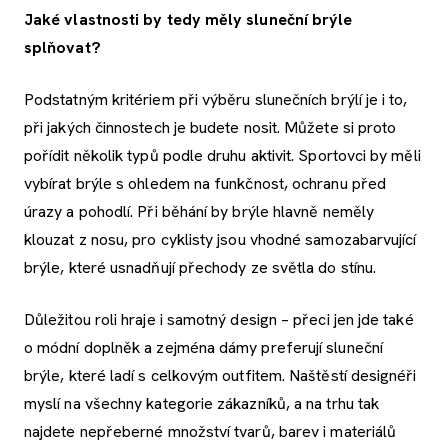
Jaké vlastnosti by tedy měly sluneční brýle
splňovat?
Podstatným kritériem při výběru slunečních brýlí je i to,
při jakých činnostech je budete nosit. Můžete si proto
pořídit několik typů podle druhu aktivit. Sportovci by měli
vybírat brýle s ohledem na funkčnost, ochranu před
úrazy a pohodlí. Při běhání by brýle hlavně neměly
klouzat z nosu, pro cyklisty jsou vhodné samozabarvující
brýle, které usnadňují přechody ze světla do stínu.
Důležitou roli hraje i samotný design – přeci jen jde také
o módní doplněk a zejména dámy preferují sluneční
brýle, které ladí s celkovým outfitem. Naštěstí designéři
myslí na všechny kategorie zákazníků, a na trhu tak
najdete nepřeberné množství tvarů, barev i materiálů