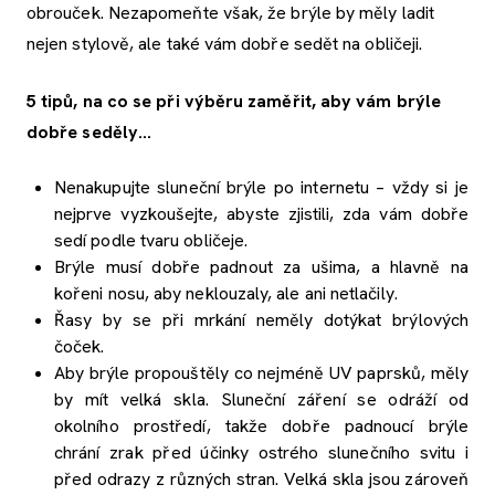
obrouček. Nezapomeňte však, že brýle by měly ladit
nejen stylově, ale také vám dobře sedět na obličeji.
5 tipů, na co se při výběru zaměřit, aby vám brýle
dobře seděly…
Nenakupujte sluneční brýle po internetu – vždy si je
nejprve vyzkoušejte, abyste zjistili, zda vám dobře
sedí podle tvaru obličeje.
Brýle musí dobře padnout za ušima, a hlavně na
kořeni nosu, aby neklouzaly, ale ani netlačily.
Řasy by se při mrkání neměly dotýkat brýlových
čoček.
Aby brýle propouštěly co nejméně UV paprsků, měly
by mít velká skla. Sluneční záření se odráží od
okolního prostředí, takže dobře padnoucí brýle
chrání zrak před účinky ostrého slunečního svitu i
před odrazy z různých stran. Velká skla jsou zároveň