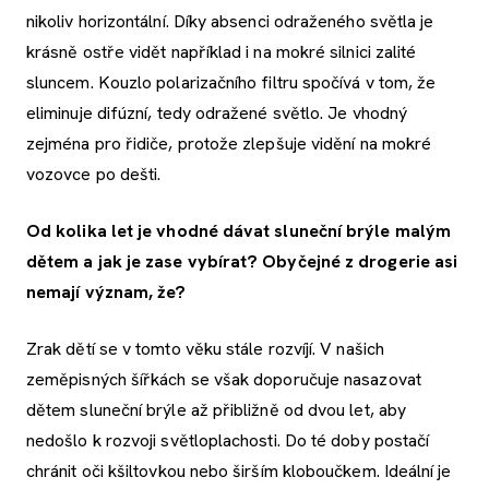
nikoliv horizontální. Díky absenci odraženého světla je
krásně ostře vidět například i na mokré silnici zalité
sluncem. Kouzlo polarizačního filtru spočívá v tom, že
eliminuje difúzní, tedy odražené světlo. Je vhodný
zejména pro řidiče, protože zlepšuje vidění na mokré
vozovce po dešti.
Od kolika let je vhodné dávat sluneční brýle malým
dětem a jak je zase vybírat? Obyčejné z drogerie asi
nemají význam, že?
Zrak dětí se v tomto věku stále rozvíjí. V našich
zeměpisných šířkách se však doporučuje nasazovat
dětem sluneční brýle až přibližně od dvou let, aby
nedošlo k rozvoji světloplachosti. Do té doby postačí
chránit oči kšiltovkou nebo širším kloboučkem. Ideální je