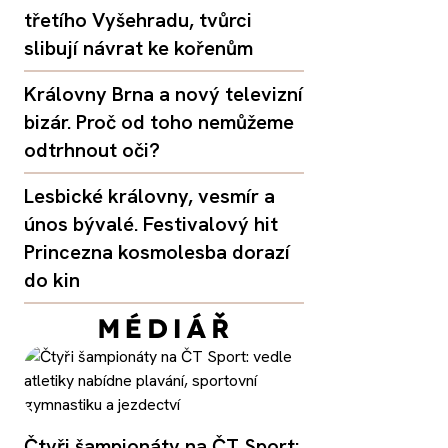
třetího Vyšehradu, tvůrci
slibují návrat ke kořenům
Královny Brna a nový televizní
bizár. Proč od toho nemůžeme
odtrhnout oči?
Lesbické královny, vesmír a
únos bývalé. Festivalový hit
Princezna kosmolesba dorazí
do kin
Čtyři šampionáty na ČT Sport: