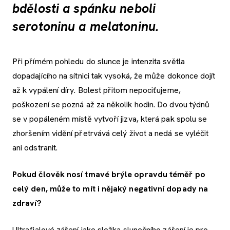
bdělosti a spánku neboli
serotoninu a melatoninu.
Při přímém pohledu do slunce je intenzita světla
dopadajícího na sítnici tak vysoká, že může dokonce dojít
až k vypálení díry. Bolest přitom nepociťujeme,
poškození se pozná až za několik hodin. Do dvou týdnů
se v popáleném místě vytvoří jizva, která pak spolu se
zhoršením vidění přetrvává celý život a nedá se vyléčit
ani odstranit.
Pokud člověk nosí tmavé brýle opravdu téměř po
celý den, může to mít i nějaký negativní dopady na
zdraví?
Ultrafialové záření jako složka slunečního záření je pro