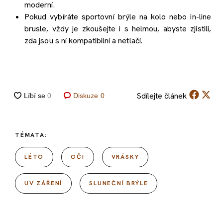
moderní.
Pokud vybíráte sportovní brýle na kolo nebo in-line
brusle, vždy je zkoušejte i s helmou, abyste zjistili,
zda jsou s ní kompatibilní a netlačí.
Sdílejte
článek
Diskuze
0
TÉMATA:
LÉTO
OČI
VRÁSKY
UV ZÁŘENÍ
SLUNEČNÍ BRÝLE