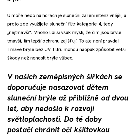
U moře nebo na horách je sluneční záření intenzivnější, a
proto zde využijete sluneční filtr kategorie 4, tedy
„nejtmavší“. Mnoho lidí si však myslí, že čím jsou brýle
tmavší, tím lepší ochranu zajišťují. To ale není pravda!
Tmavé brýle bez UV filtru mohou naopak způsobit větší
škody než nenosit brýle vůbec.
V našich zeměpisných šířkách se
doporučuje nasazovat dětem
sluneční brýle až přibližně od dvou
let, aby nedošlo k rozvoji
světloplachosti. Do té doby
postačí chránit oči kšiltovkou