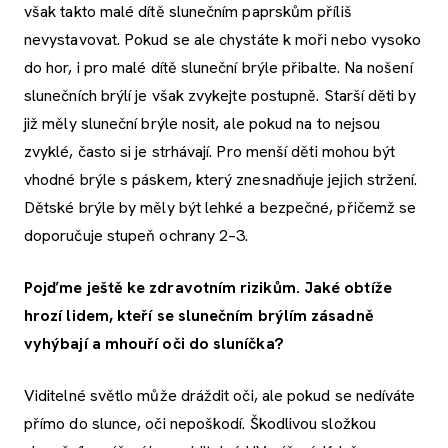
však takto malé dítě slunečním paprskům příliš
nevystavovat. Pokud se ale chystáte k moři nebo vysoko
do hor, i pro malé dítě sluneční brýle přibalte. Na nošení
slunečních brýlí je však zvykejte postupně. Starší děti by
již měly sluneční brýle nosit, ale pokud na to nejsou
zvyklé, často si je strhávají. Pro menší děti mohou být
vhodné brýle s páskem, který znesnadňuje jejich stržení.
Dětské brýle by měly být lehké a bezpečné, přičemž se
doporučuje stupeň ochrany 2–3.
Pojďme ještě ke zdravotním rizikům. Jaké obtíže
hrozí lidem, kteří se slunečním brýlím zásadně
vyhýbají a mhouří oči do sluníčka?
Viditelné světlo může dráždit oči, ale pokud se nedíváte
přímo do slunce, oči nepoškodí. Škodlivou složkou