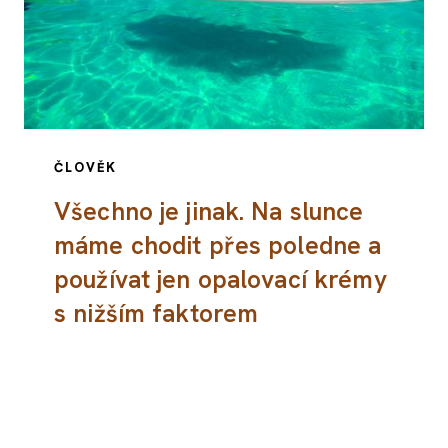
ČLOVĚK
Všechno je jinak. Na slunce
máme chodit přes poledne a
používat jen opalovací krémy
s nižším faktorem