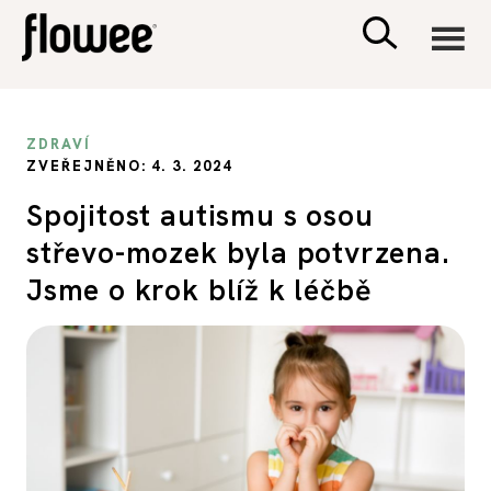
CIVILIZACE
ZDRAVÍ
ZVEŘEJNĚNO: 4. 3. 2024
ZDRAVÍ
Spojitost autismu s osou
střevo-mozek byla potvrzena.
PSYCHOLOGIE
Jsme o krok blíž k léčbě
RODINA A DĚTI
SEX A VZTAHY
PORADNA