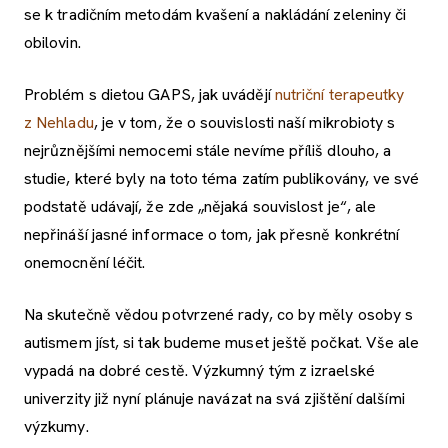
se k tradičním metodám kvašení a nakládání zeleniny či
obilovin.
Problém s dietou GAPS, jak uvádějí
nutriční terapeutky
z Nehladu
, je v tom, že o souvislosti naší mikrobioty s
nejrůznějšími nemocemi stále nevíme příliš dlouho, a
studie, které byly na toto téma zatím publikovány, ve své
podstatě udávají, že zde „nějaká souvislost je“, ale
nepřináší jasné informace o tom, jak přesně konkrétní
onemocnění léčit.
Na skutečně vědou potvrzené rady, co by měly osoby s
autismem jíst, si tak budeme muset ještě počkat. Vše ale
vypadá na dobré cestě. Výzkumný tým z izraelské
univerzity již nyní plánuje navázat na svá zjištění dalšími
výzkumy.