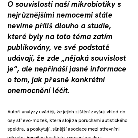
O souvislosti naší mikrobiotiky s
nejrůznějšími nemocemi stále
nevíme příliš dlouho a studie,
které byly na toto téma zatím
publikovány, ve své podstatě
udávají, že zde „nějaká souvislost
je“, ale nepřináší jasné informace
o tom, jak přesně konkrétní
onemocnění léčit.
Autoři analýzy uvádějí, že jejich zjištění zvyšují vhled do
osy střevo-mozek, která stojí za poruchami autistického
spektra, a poskytují „silnější asociace mezi střevními
mikroby, imunitou hostitele, expresí mozku a