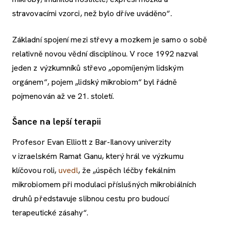
stravovacími vzorci, než bylo dříve uváděno“.
Základní spojení mezi střevy a mozkem je samo o sobě
relativně novou vědní disciplínou. V roce 1992 nazval
jeden z výzkumníků střevo „opomíjeným lidským
orgánem“, pojem „lidský mikrobiom“ byl řádně
pojmenován až ve 21. století.
Šance na lepší terapii
Profesor Evan Elliott z Bar-Ilanovy univerzity
v izraelském Ramat Ganu, který hrál ve výzkumu
klíčovou roli,
uvedl
, že „úspěch léčby fekálním
mikrobiomem při modulaci příslušných mikrobiálních
druhů představuje slibnou cestu pro budoucí
terapeutické zásahy“.