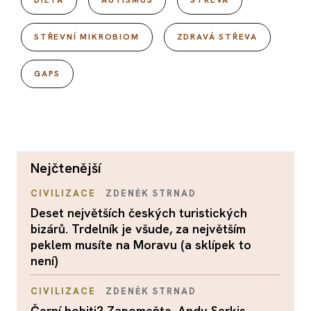
DIETA
AUTISMUS
STŘEVA
STŘEVNÍ MIKROBIOM
ZDRAVÁ STŘEVA
GAPS
nejčtenější
CIVILIZACE
ZDENĚK STRNAD
Deset největších českých turistických
bizárů. Trdelník je všude, za největším
peklem musíte na Moravu (a sklípek to
není)
CIVILIZACE
ZDENĚK STRNAD
Černí hobiti? Zapomeňte. Andy Serkis