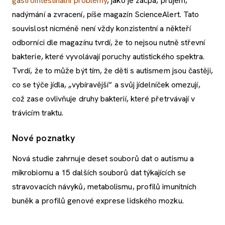
gastrointestinální problémy
, jako je zácpa, průjem,
nadýmání a zvracení, píše magazín ScienceAlert. Tato
souvislost nicméně není vždy konzistentní a někteří
odborníci dle magazínu tvrdí, že to nejsou nutně střevní
bakterie, které vyvolávají poruchy autistického spektra.
Tvrdí, že to může být tím, že děti s autismem jsou častěji,
co se týče jídla, „vybíravější“ a svůj jídelníček omezují,
což zase ovlivňuje druhy bakterií, které přetrvávají v
trávicím traktu.
Nové poznatky
Nová studie zahrnuje deset souborů dat o autismu a
mikrobiomu a 15 dalších souborů dat týkajících se
stravovacích návyků, metabolismu, profilů imunitních
buněk a profilů genové exprese lidského mozku.