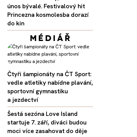
únos bývalé. Festivalový hit
Princezna kosmolesba dorazí
do kin
Čtyři šampionáty na ČT Sport:
vedle atletiky nabídne plavání,
sportovní gymnastiku
a jezdectví
Šestá sezóna Love Island
startuje 7. září, diváci budou
moci více zasahovat do děje