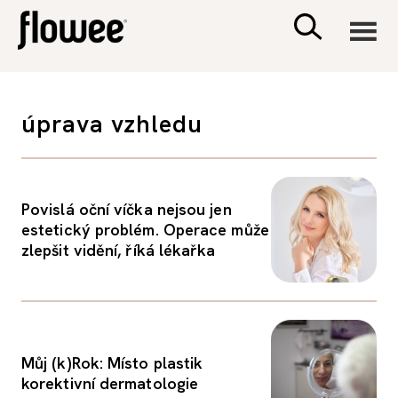
CIVILIZACE
úprava vzhledu
ZDRAVÍ
PSYCHOLOGIE
Povislá oční víčka nejsou jen
estetický problém. Operace může
zlepšit vidění, říká lékařka
RODINA A DĚTI
SEX A VZTAHY
Můj (k)Rok: Místo plastik
PORADNA
korektivní dermatologie