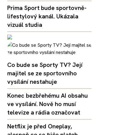
Prima Sport bude sportovně-
lifestylový kanál. Ukázala
vizuál studia
Co bude se Sporty TV? Její
majitel se ze sportovního
vysílání nestahuje
Konec bezbřehému AI obsahu
ve vysílání. Nově ho musí
televize a rádia označovat
Netflix je před Oneplay,
alespoň co se týče plateb