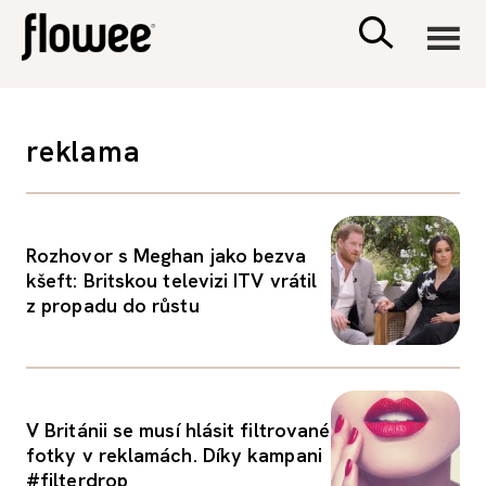
CIVILIZACE
reklama
ZDRAVÍ
PSYCHOLOGIE
Rozhovor s Meghan jako bezva
kšeft: Britskou televizi ITV vrátil
z propadu do růstu
RODINA A DĚTI
SEX A VZTAHY
V Británii se musí hlásit filtrované
PORADNA
fotky v reklamách. Díky kampani
#filterdrop