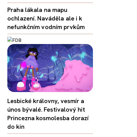
Praha lákala na mapu
ochlazení. Naváděla ale i k
nefunkčním vodním prvkům
Lesbické královny, vesmír a
únos bývalé. Festivalový hit
Princezna kosmolesba dorazí
do kin