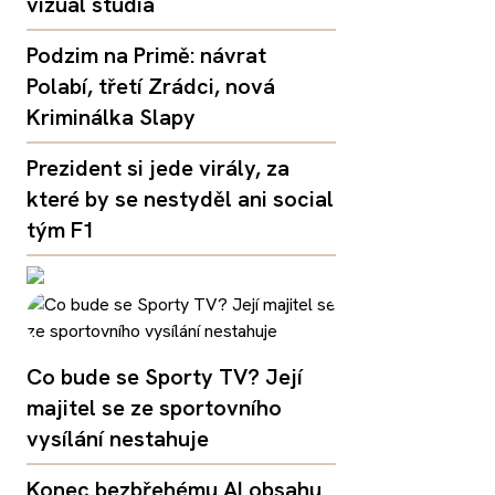
vizuál studia
Podzim na Primě: návrat
Polabí, třetí Zrádci, nová
Kriminálka Slapy
Prezident si jede virály, za
které by se nestyděl ani social
tým F1
Co bude se Sporty TV? Její
majitel se ze sportovního
vysílání nestahuje
Konec bezbřehému AI obsahu